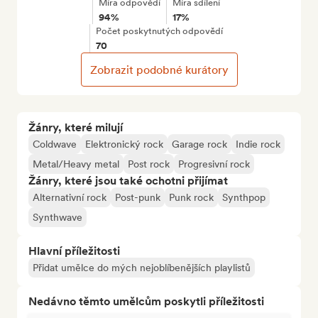
Míra odpovědí
Míra sdílení
94%
17%
Počet poskytnutých odpovědí
70
Zobrazit podobné kurátory
Žánry, které milují
Coldwave
Elektronický rock
Garage rock
Indie rock
Metal/Heavy metal
Post rock
Progresivní rock
Žánry, které jsou také ochotni přijímat
Alternativní rock
Post-punk
Punk rock
Synthpop
Synthwave
Hlavní příležitosti
Přidat umělce do mých nejoblíbenějších playlistů
Nedávno těmto umělcům poskytli příležitosti