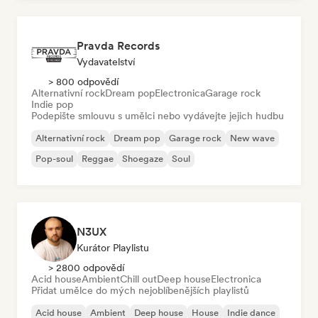
Pravda Records
Vydavatelství
> 800 odpovědí
Alternativní rock
Dream pop
Electronica
Garage rock
Indie pop
Podepište smlouvu s umělci nebo vydávejte jejich hudbu
Alternativní rock
Dream pop
Garage rock
New wave
Pop-soul
Reggae
Shoegaze
Soul
N3UX
Kurátor Playlistu
> 2800 odpovědí
Acid house
Ambient
Chill out
Deep house
Electronica
Přidat umělce do mých nejoblíbenějších playlistů
Acid house
Ambient
Deep house
House
Indie dance