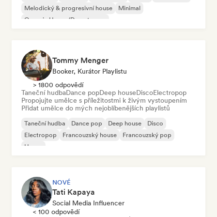
Melodický & progresivní house
Minimal
Organic House/Downtempo
Tommy Menger
Booker, Kurátor Playlistu
> 1800 odpovědí
Taneční hudba
Dance pop
Deep house
Disco
Electropop
Propojujte umělce s příležitostmi k živým vystoupením
Přidat umělce do mých nejoblíbenějších playlistů
Taneční hudba
Dance pop
Deep house
Disco
Electropop
Francouzský house
Francouzský pop
House
NOVÉ
Tati Kapaya
Social Media Influencer
< 100 odpovědí