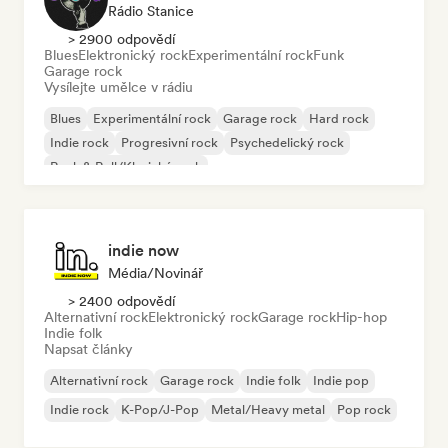
Rádio Stanice
> 2900 odpovědí
Blues
Elektronický rock
Experimentální rock
Funk
Garage rock
Vysílejte umělce v rádiu
Blues
Experimentální rock
Garage rock
Hard rock
Indie rock
Progresivní rock
Psychedelický rock
Rock & Roll/Klasický rock
indie now
Média/novinář
> 2400 odpovědí
Alternativní rock
Elektronický rock
Garage rock
Hip-hop
Indie folk
Napsat články
Alternativní rock
Garage rock
Indie folk
Indie pop
Indie rock
K-Pop/J-Pop
Metal/Heavy metal
Pop rock