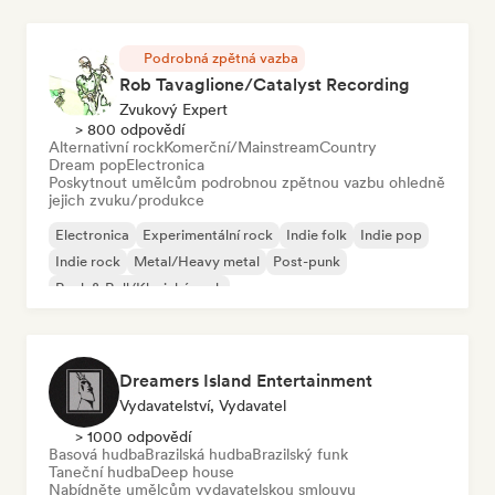
Podrobná zpětná vazba
Rob Tavaglione/Catalyst Recording
Zvukový Expert
> 800 odpovědí
Alternativní rock
Komerční/Mainstream
Country
Dream pop
Electronica
Poskytnout umělcům podrobnou zpětnou vazbu ohledně
jejich zvuku/produkce
Electronica
Experimentální rock
Indie folk
Indie pop
Indie rock
Metal/Heavy metal
Post-punk
Rock & Roll/Klasický rock
Dreamers Island Entertainment
Vydavatelství, Vydavatel
> 1000 odpovědí
Basová hudba
Brazilská hudba
Brazilský funk
Taneční hudba
Deep house
Nabídněte umělcům vydavatelskou smlouvu