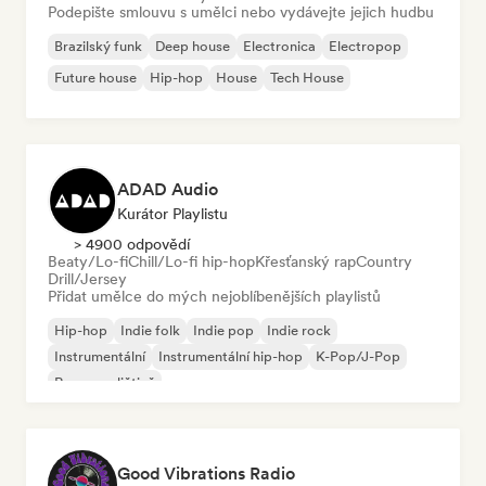
Podepište smlouvu s umělci nebo vydávejte jejich hudbu
Brazilský funk
Deep house
Electronica
Electropop
Future house
Hip-hop
House
Tech House
ADAD Audio
Kurátor Playlistu
> 4900 odpovědí
Beaty/Lo-fi
Chill/Lo-fi hip-hop
Křesťanský rap
Country
Drill/Jersey
Přidat umělce do mých nejoblíbenějších playlistů
Hip-hop
Indie folk
Indie pop
Indie rock
Instrumentální
Instrumentální hip-hop
K-Pop/J-Pop
Rap v angličtině
Good Vibrations Radio