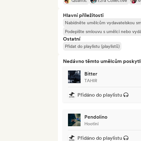
Quantic
Ezra Collective
M
Hlavní příležitosti
Nabídněte umělcům vydavatelskou s
Podepište smlouvu s umělci nebo vydá
Ostatní
Přidat do playlistu (playlistů)
Nedávno těmto umělcům poskytli p
Bitter
TAHIR
Přidáno do playlistu
Pendolino
Hootini
Přidáno do playlistu