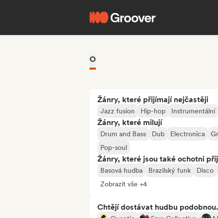
O
Žánry, které přijímají nejčastěji
Jazz fusion
Hip-hop
Instrumentální
Žánry, které milují
Drum and Bass
Dub
Electronica
G
Pop-soul
Žánry, které jsou také ochotni při
Basová hudba
Brazilský funk
Disco
Zobrazit vše +4
Chtějí dostávat hudbu podobnou.