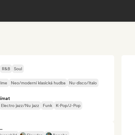
R&B
Soul
rime
Neo/moderní klasická hudba
Nu-disco/Italo
jímat
Electro jazz/Nu jazz
Funk
K-Pop/J-Pop
..