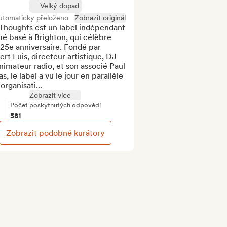
Velký dopad
utomaticky přeloženo
Zobrazit originál
Thoughts est un label indépendant 
é basé à Brighton, qui célèbre 
25e anniversaire. Fondé par 
rt Luis, directeur artistique, DJ 
nimateur radio, et son associé Paul 
s, le label a vu le jour en parallèle 
'organisati...
Zobrazit více
Počet poskytnutých odpovědí
581
Zobrazit podobné kurátory