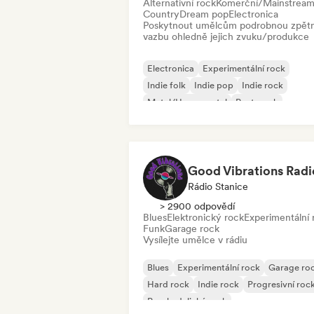
Alternativní rock
Komerční/Mainstrea
Country
Dream pop
Electronica
Poskytnout umělcům podrobnou zpět
vazbu ohledně jejich zvuku/produkce
Electronica
Experimentální rock
Indie folk
Indie pop
Indie rock
Metal/Heavy metal
Post-punk
Rock & Roll/Klasický rock
Good Vibrations Radi
Rádio Stanice
> 2900 odpovědí
Blues
Elektronický rock
Experimentální 
Funk
Garage rock
Vysílejte umělce v rádiu
Blues
Experimentální rock
Garage ro
Hard rock
Indie rock
Progresivní roc
Psychedelický rock