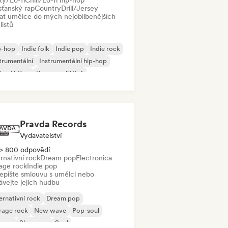
ty/Lo-fi
Chill/Lo-fi hip-hop
sťanský rap
Country
Drill/Jersey
dat umělce do mých nejoblíbenějších
listů
p-hop
Indie folk
Indie pop
Indie rock
trumentální
Instrumentální hip-hop
Pop/J-Pop
Rap v angličtině
Pravda Records
Vydavatelství
> 800 odpovědí
rnativní rock
Dream pop
Electronica
age rock
Indie pop
epište smlouvu s umělci nebo
ávejte jejich hudbu
ernativní rock
Dream pop
rage rock
New wave
Pop-soul
ggae
Shoegaze
Soul