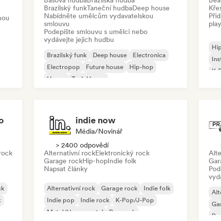
Basová hudba
Brazilská hudba
Bea
m
Brazilský funk
Taneční hudba
Deep house
Kře
Nabídněte umělcům vydavatelskou
Při
nou
smlouvu
play
Podepište smlouvu s umělci nebo
vydávejte jejich hudbu
Hi
Brazilský funk
Deep house
Electronica
Ins
Electropop
Future house
Hip-hop
K-
House
Tech House
o
indie now
Média/novinář
> 2400 odpovědí
rock
Alternativní rock
Elektronický rock
Alte
Garage rock
Hip-hop
Indie folk
Gar
Napsat články
Pod
vyd
ck
Alternativní rock
Garage rock
Indie folk
Alt
k
Indie pop
Indie rock
K-Pop/J-Pop
Ga
Metal/Heavy metal
Pop rock
Re