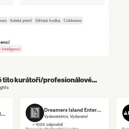
lues
Italská píseň
Dětská hudba
Coldwave
gencí
inteligencí
é tito kurátoři/profesionálové...
ughts
Dreamers Island Entertainment
Rob Tavaglione/Catalyst Recording
Vydavatelství, Vydavatel
> 1000 odpovědí