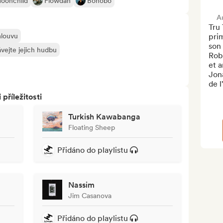
oonchild
Flowdan
Bonobo
A
Tru 
mlouvu
prim
son 
vejte jejich hudbu
Robe
et a
Jona
de l
říležitosti
Turkish Kawabanga
Floating Sheep
Přidáno do playlistu
Nassim
Jim Casanova
Přidáno do playlistu