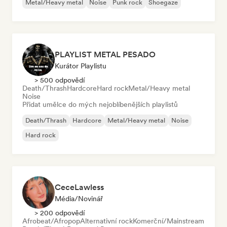
Metal/Heavy metal
Noise
Punk rock
Shoegaze
PLAYLIST METAL PESADO
Kurátor Playlistu
> 500 odpovědí
Death/Thrash
Hardcore
Hard rock
Metal/Heavy metal
Noise
Přidat umělce do mých nejoblíbenějších playlistů
Death/Thrash
Hardcore
Metal/Heavy metal
Noise
Hard rock
CeceLawless
Média/novinář
> 200 odpovědí
Afrobeat/Afropop
Alternativní rock
Komerční/Mainstream