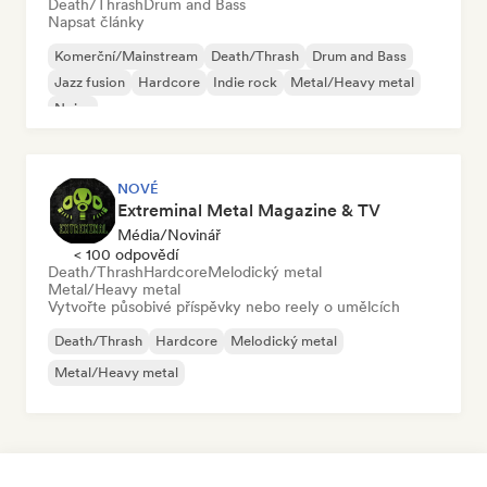
Death/Thrash
Drum and Bass
Napsat články
Komerční/Mainstream
Death/Thrash
Drum and Bass
Jazz fusion
Hardcore
Indie rock
Metal/Heavy metal
Noise
NOVÉ
Extreminal Metal Magazine & TV
Média/novinář
< 100 odpovědí
Death/Thrash
Hardcore
Melodický metal
Metal/Heavy metal
Vytvořte působivé příspěvky nebo reely o umělcích
Death/Thrash
Hardcore
Melodický metal
Metal/Heavy metal