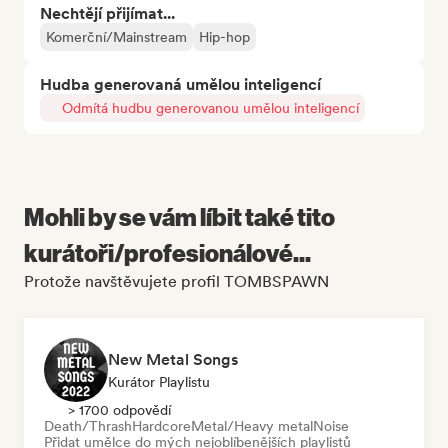
Nechtějí přijímat...
Komerční/Mainstream
Hip-hop
Hudba generovaná umělou inteligencí
Odmítá hudbu generovanou umělou inteligencí
Mohli by se vám líbit také tito
kurátoři/profesionálové...
Protože navštěvujete profil TOMBSPAWN
New Metal Songs
Kurátor Playlistu
> 1700 odpovědí
Death/Thrash
Hardcore
Metal/Heavy metal
Noise
Přidat umělce do mých nejoblíbenějších playlistů