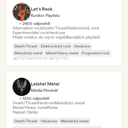
Let's Rock
Kurátor Playlistu
> 2900 odpovědí
Alternativní rock
Death/Thrash
Elektronický rock
Experimentální rock
Hardcore
Přidat umělce do mých nejoblíbenějších playlistů
Death/Thrash
Elektronický rock
Hardcore
Melodický metal
Metal/Heavy metal
Progresivní rock
Psychedelický rock
Punk rock
Lelahel Metal
Média/novinář
> 1200 odpovědí
Death/Thrash
Hardcore
Melodický metal
Metal/Heavy metal
Noise
Napsat články
Death/Thrash
Hardcore
Melodický metal