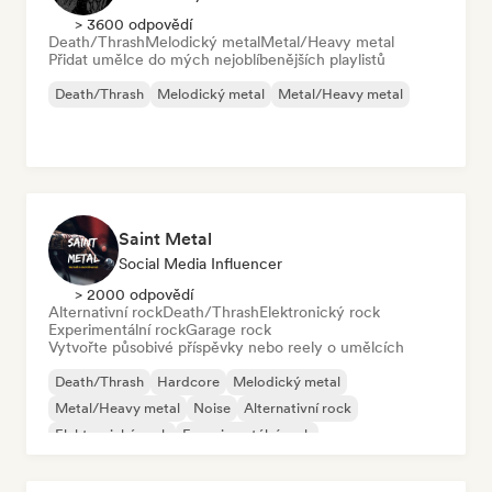
> 3600 odpovědí
Death/Thrash
Melodický metal
Metal/Heavy metal
Přidat umělce do mých nejoblíbenějších playlistů
Death/Thrash
Melodický metal
Metal/Heavy metal
Saint Metal
Social Media Influencer
> 2000 odpovědí
Alternativní rock
Death/Thrash
Elektronický rock
Experimentální rock
Garage rock
Vytvořte působivé příspěvky nebo reely o umělcích
Death/Thrash
Hardcore
Melodický metal
Metal/Heavy metal
Noise
Alternativní rock
Elektronický rock
Experimentální rock