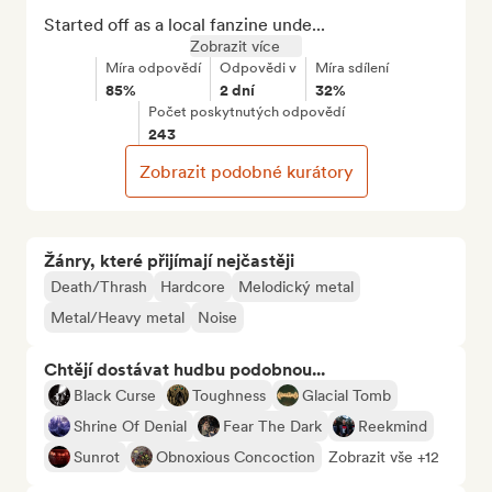
Started off as a local fanzine unde...
Zobrazit více
Míra odpovědí
Odpovědi v
Míra sdílení
85%
2 dní
32%
Počet poskytnutých odpovědí
243
Zobrazit podobné kurátory
Žánry, které přijímají nejčastěji
Death/Thrash
Hardcore
Melodický metal
Metal/Heavy metal
Noise
Chtějí dostávat hudbu podobnou...
Black Curse
Toughness
Glacial Tomb
Shrine Of Denial
Fear The Dark
Reekmind
Sunrot
Obnoxious Concoction
Zobrazit vše +12