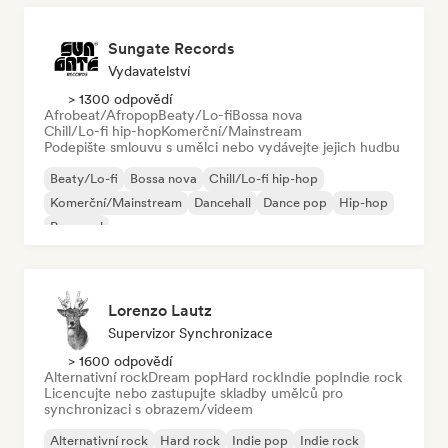
Sungate Records
Vydavatelství
> 1300 odpovědí
Afrobeat/Afropop
Beaty/Lo-fi
Bossa nova
Chill/Lo-fi hip-hop
Komerční/Mainstream
Podepište smlouvu s umělci nebo vydávejte jejich hudbu
Beaty/Lo-fi
Bossa nova
Chill/Lo-fi hip-hop
Komerční/Mainstream
Dancehall
Dance pop
Hip-hop
Pop-soul
Lorenzo Lautz
Supervizor Synchronizace
> 1600 odpovědí
Alternativní rock
Dream pop
Hard rock
Indie pop
Indie rock
Licencujte nebo zastupujte skladby umělců pro
synchronizaci s obrazem/videem
Alternativní rock
Hard rock
Indie pop
Indie rock