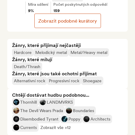
Míra sdílení
Počet poskytnutých odpovědí
9%
159
Zobrazit podobné kurátory
Žánry, které přijímají nejčastěji
Hardcore
Melodický metal
Metal/Heavy metal
Žánry, které milují
Death/Thrash
Žánry, které jsou také ochotni přijímat
Alternativní rock
Progresivní rock
Shoegaze
Chtějí dostávat hudbu podobnou...
Thornhill
LANDMVRKS
The Devil Wears Prada
Boundaries
Disembodied Tyrant
Poppy
Architects
Currents
Zobrazit vše +12