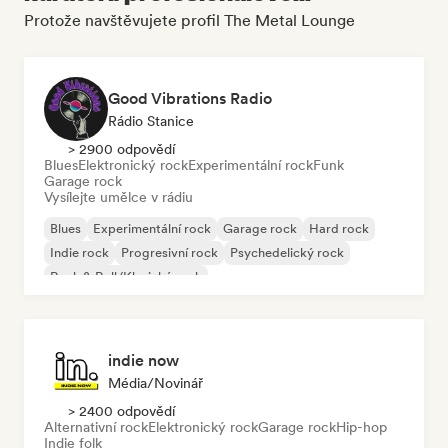
Protože navštěvujete profil The Metal Lounge
Good Vibrations Radio
Rádio Stanice
> 2900 odpovědí
Blues
Elektronický rock
Experimentální rock
Funk
Garage rock
Vysílejte umělce v rádiu
Blues
Experimentální rock
Garage rock
Hard rock
Indie rock
Progresivní rock
Psychedelický rock
Rock & Roll/Klasický rock
indie now
Média/novinář
> 2400 odpovědí
Alternativní rock
Elektronický rock
Garage rock
Hip-hop
Indie folk