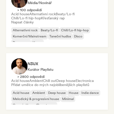
Média/novinář
> 100 odpovědí
Acid house
Alternativní rock
Beaty/Lo-fi
Chill/Lo-fi hip-hop
Křesťanský rap
Napsat články
Alternativní rock
Beaty/Lo-fi
Chill/Lo-fi hip-hop
Komerční/Mainstream
Taneční hudba
Disco
Dream pop
House
N3UX
Kurátor Playlistu
> 2800 odpovědí
Acid house
Ambient
Chill out
Deep house
Electronica
Přidat umělce do mých nejoblíbenějších playlistů
Acid house
Ambient
Deep house
House
Indie dance
Melodický & progresivní house
Minimal
Organic House/Downtempo