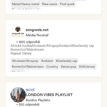
Metal/Heavy metal
New wave
Post-punk
Psychedelický rock
songweb.net
Média/novinář
> 900 odpovědí
Africká hudba
Afrobeat/Afropop
Ambient
Křesťanský rap
Komerční/Mainstream
Napsat články
Afrobeat/Afropop
Ambient
Křesťanský rap
Komerční/Mainstream
Country
Dance pop
Drill/Jersey
Hip-hop
NOVÉ
LONDON VIBES PLAYLIST
Kurátor Playlistu
< 100 odpovědí