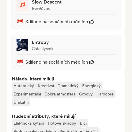
Slow Descent
RewØund
Sdíleno na sociálních médiích
Entropy
Cataclysmic
Sdíleno na sociálních médiích
Nálady, které milují
Autentický
Kreativní
Dramatický
Energický
Experimentální
Dobrá atmosféra
Groovy
Hardcore
Unikátní
Hudební atributy, které milují
Elektrická kytara
Hotové skladby
Bicí
Profesionální produkce
Syntezátory
Vokály