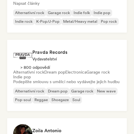
Napsat články
Alternativní rock
Garage rock
Indie folk
Indie pop
Indie rock
K-Pop/J-Pop
Metal/Heavy metal
Pop rock
Pravda Records
Vydavatelství
> 800 odpovědí
Alternativní rock
Dream pop
Electronica
Garage rock
Indie pop
Podepište smlouvu s umělci nebo vydávejte jejich hudbu
Alternativní rock
Dream pop
Garage rock
New wave
Pop-soul
Reggae
Shoegaze
Soul
Zoila Antonio