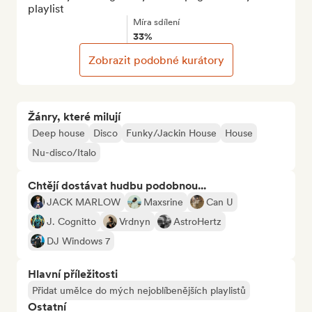
playlist
Míra sdílení
33%
Zobrazit podobné kurátory
Žánry, které milují
Deep house
Disco
Funky/Jackin House
House
Nu-disco/Italo
Chtějí dostávat hudbu podobnou...
JACK MARLOW
Maxsrine
Can U
J. Cognitto
Vrdnyn
AstroHertz
DJ Windows 7
Hlavní příležitosti
Přidat umělce do mých nejoblíbenějších playlistů
Ostatní