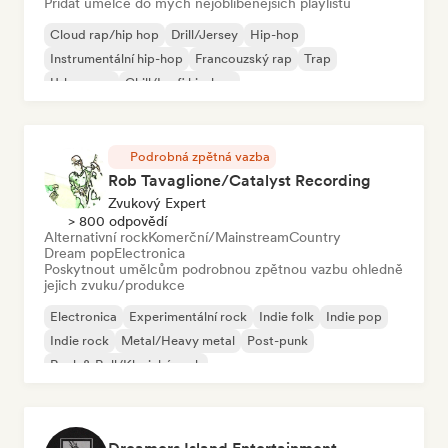
Přidat umělce do mých nejoblíbenějších playlistů
Cloud rap/hip hop
Drill/Jersey
Hip-hop
Instrumentální hip-hop
Francouzský rap
Trap
Urban pop
Chill/Lo-fi hip-hop
Podrobná zpětná vazba
Rob Tavaglione/Catalyst Recording
Zvukový Expert
> 800 odpovědí
Alternativní rock
Komerční/Mainstream
Country
Dream pop
Electronica
Poskytnout umělcům podrobnou zpětnou vazbu ohledně
jejich zvuku/produkce
Electronica
Experimentální rock
Indie folk
Indie pop
Indie rock
Metal/Heavy metal
Post-punk
Rock & Roll/Klasický rock