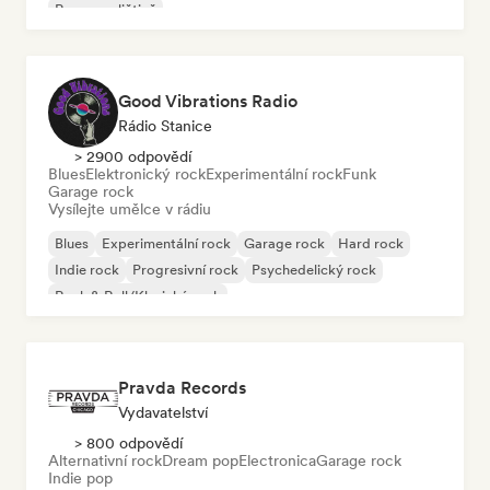
Rap v angličtině
Good Vibrations Radio
Rádio Stanice
> 2900 odpovědí
Blues
Elektronický rock
Experimentální rock
Funk
Garage rock
Vysílejte umělce v rádiu
Blues
Experimentální rock
Garage rock
Hard rock
Indie rock
Progresivní rock
Psychedelický rock
Rock & Roll/Klasický rock
Pravda Records
Vydavatelství
> 800 odpovědí
Alternativní rock
Dream pop
Electronica
Garage rock
Indie pop