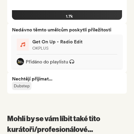
1.7k
Nedávno těmto umělcům poskytli příležitosti
Get On Up - Radio Edit
OKPLUS
Přidáno do playlistu
Nechtějí přijímat...
Dubstep
Mohli by se vám líbit také tito
kurátoři/profesionálové...