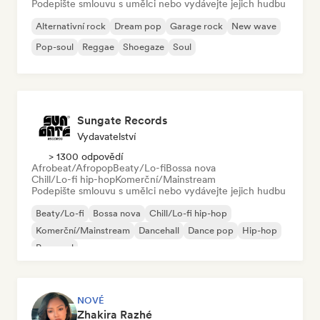
Podepište smlouvu s umělci nebo vydávejte jejich hudbu
Alternativní rock
Dream pop
Garage rock
New wave
Pop-soul
Reggae
Shoegaze
Soul
Sungate Records
Vydavatelství
> 1300 odpovědí
Afrobeat/Afropop
Beaty/Lo-fi
Bossa nova
Chill/Lo-fi hip-hop
Komerční/Mainstream
Podepište smlouvu s umělci nebo vydávejte jejich hudbu
Beaty/Lo-fi
Bossa nova
Chill/Lo-fi hip-hop
Komerční/Mainstream
Dancehall
Dance pop
Hip-hop
Pop-soul
NOVÉ
Zhakira Razhé