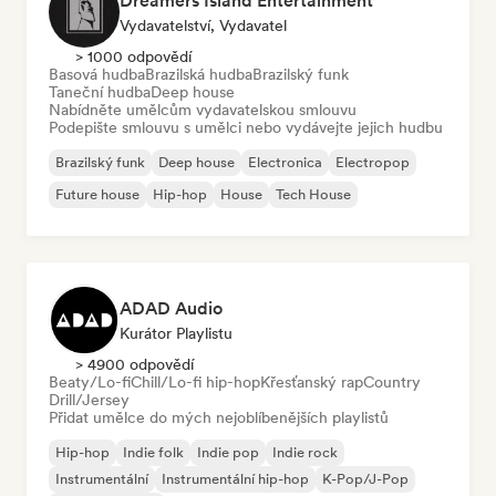
Dreamers Island Entertainment
Vydavatelství, Vydavatel
> 1000 odpovědí
Basová hudba
Brazilská hudba
Brazilský funk
Taneční hudba
Deep house
Nabídněte umělcům vydavatelskou smlouvu
Podepište smlouvu s umělci nebo vydávejte jejich hudbu
Brazilský funk
Deep house
Electronica
Electropop
Future house
Hip-hop
House
Tech House
ADAD Audio
Kurátor Playlistu
> 4900 odpovědí
Beaty/Lo-fi
Chill/Lo-fi hip-hop
Křesťanský rap
Country
Drill/Jersey
Přidat umělce do mých nejoblíbenějších playlistů
Hip-hop
Indie folk
Indie pop
Indie rock
Instrumentální
Instrumentální hip-hop
K-Pop/J-Pop