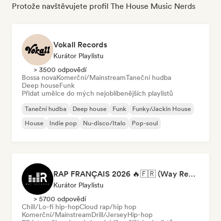
Protože navštěvujete profil The House Music Nerds
Vokall Records
Kurátor Playlistu
> 3500 odpovědí
Bossa nova
Komerční/Mainstream
Taneční hudba
Deep house
Funk
Přidat umělce do mých nejoblíbenějších playlistů
Taneční hudba
Deep house
Funk
Funky/Jackin House
House
Indie pop
Nu-disco/Italo
Pop-soul
RAP FRANÇAIS 2026 🔥🇫🇷 (Way Records)
Kurátor Playlistu
> 5700 odpovědí
Chill/Lo-fi hip-hop
Cloud rap/hip hop
Komerční/Mainstream
Drill/Jersey
Hip-hop