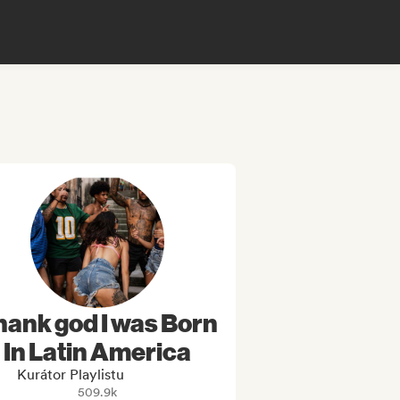
hank god I was Born
In Latin America
Kurátor Playlistu
509.9k