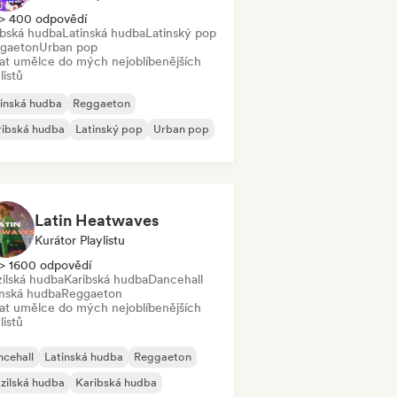
> 400 odpovědí
ibská hudba
Latinská hudba
Latinský pop
gaeton
Urban pop
dat umělce do mých nejoblíbenějších
listů
inská hudba
Reggaeton
ribská hudba
Latinský pop
Urban pop
Latin Heatwaves
Kurátor Playlistu
> 1600 odpovědí
zilská hudba
Karibská hudba
Dancehall
inská hudba
Reggaeton
dat umělce do mých nejoblíbenějších
listů
cehall
Latinská hudba
Reggaeton
zilská hudba
Karibská hudba