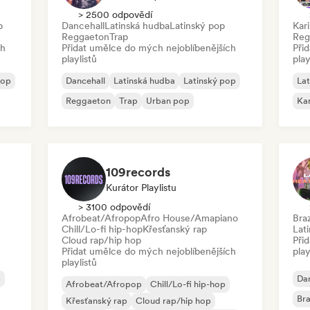
> 2500 odpovědí
p
Dancehall
Latinská hudba
Latinský pop
Kar
Reggaeton
Trap
Reg
ch
Přidat umělce do mých nejoblíbenějších
Při
playlistů
play
pop
Dancehall
Latinská hudba
Latinský pop
Lat
Reggaeton
Trap
Urban pop
Ka
109records
Kurátor Playlistu
> 3100 odpovědí
Afrobeat/Afropop
Afro House/Amapiano
Bra
Chill/Lo-fi hip-hop
Křesťanský rap
Lat
Cloud rap/hip hop
Při
Přidat umělce do mých nejoblíbenějších
play
playlistů
p
Dan
Afrobeat/Afropop
Chill/Lo-fi hip-hop
Bra
Křesťanský rap
Cloud rap/hip hop