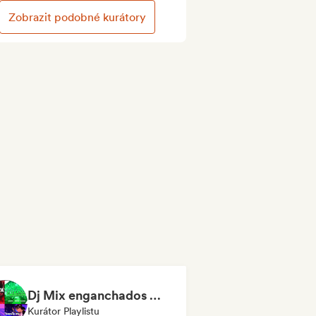
Zobrazit podobné kurátory
Dj Mix enganchados 😎 Exitos 2026🔥🔥🫦
Kurátor Playlistu