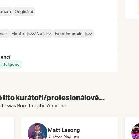
tream
Originální
rash
Electro jazz/Nu jazz
Experimentální jazz
gencí
nteligencí
é tito kurátoři/profesionálové...
d I was Born In Latin America
Matt Lasong
Kurátor Playlistu