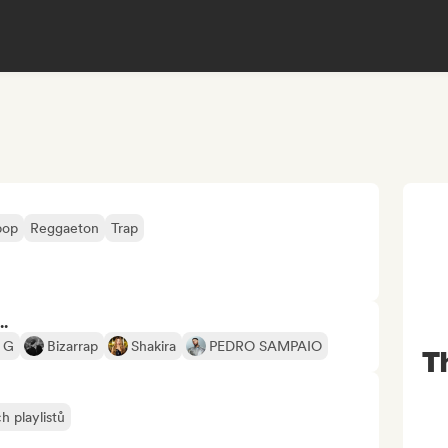
pop
Reggaeton
Trap
..
 G
Bizarrap
Shakira
PEDRO SAMPAIO
T
h playlistů