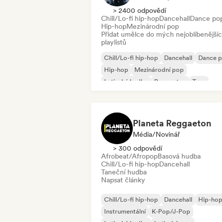
> 2400 odpovědí
Chill/Lo-fi hip-hop
Dancehall
Dance po
Hip-hop
Mezinárodní pop
Přidat umělce do mých nejoblíbenější
playlistů
Chill/Lo-fi hip-hop
Dancehall
Dance 
Hip-hop
Mezinárodní pop
Latinská hudba
Reggaeton
Trap
Planeta Reggaeton
Média/novinář
> 300 odpovědí
Afrobeat/Afropop
Basová hudba
Chill/Lo-fi hip-hop
Dancehall
Taneční hudba
Napsat články
Chill/Lo-fi hip-hop
Dancehall
Hip-ho
Instrumentální
K-Pop/J-Pop