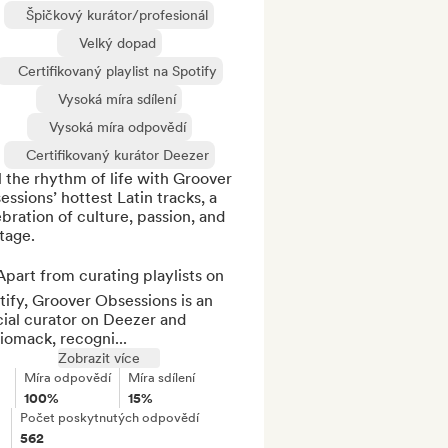
Špičkový kurátor/profesionál
Velký dopad
Certifikovaný playlist na Spotify
Vysoká míra sdílení
Vysoká míra odpovědí
Certifikovaný kurátor Deezer
 the rhythm of life with Groover 
ssions’ hottest Latin tracks, a 
bration of culture, passion, and 
tage.

part from curating playlists on 
ify, Groover Obsessions is an 
cial curator on Deezer and 
iomack, recogni...
Zobrazit více
Míra odpovědí
Míra sdílení
100%
15%
Počet poskytnutých odpovědí
562