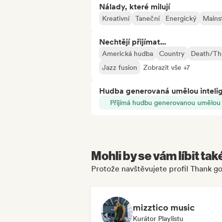
Nálady, které milují
Kreativní
Taneční
Energický
Mains
Nechtějí přijímat...
Americká hudba
Country
Death/Th
Jazz fusion
Zobrazit vše +7
Hudba generovaná umělou inteli
Přijímá hudbu generovanou umělou i
Mohli by se vám líbit tak
Protože navštěvujete profil Thank go
mizztico music
Kurátor Playlistu