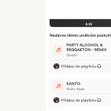
6.5k
Nedávno těmto umělcům poskytli p
PARTY ALCOHOL &
REGGAETON - REMIX
Sinsino
Přidáno do playlistu
SANTO
Pedro Bada
Přidáno do playlistu