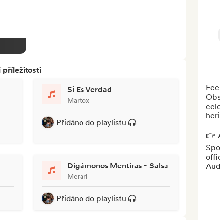
říležitosti
Feel
Si Es Verdad
Obse
Martox
cele
heri
Přidáno do playlistu
👉 A
Spot
offi
Digámonos Mentiras - Salsa
Aud
Merari
Přidáno do playlistu