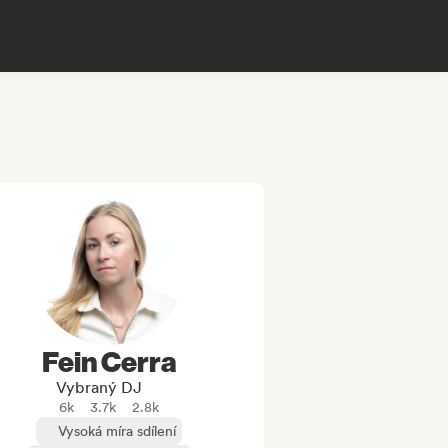
Fein Cerra
Vybraný DJ
6k
3.7k
2.8k
Vysoká míra sdílení