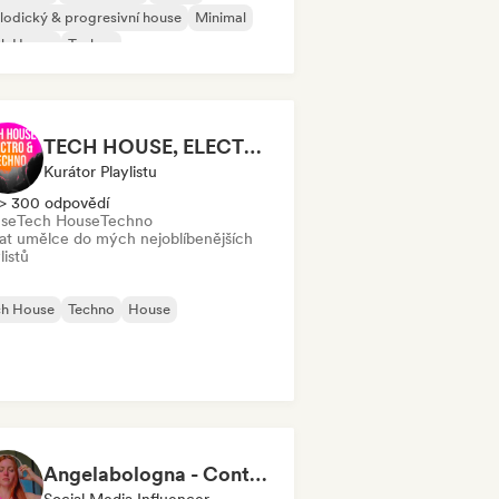
odický & progresivní house
Minimal
ch House
Techno
TECH HOUSE, ELECTRO & TECHNO 2026 (by Honey, everywhere)
Kurátor Playlistu
> 300 odpovědí
se
Tech House
Techno
dat umělce do mých nejoblíbenějších
listů
ch House
Techno
House
Angelabologna - Content Creator