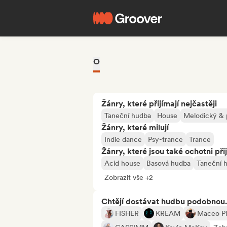
O
Žánry, které přijímají nejčastěji
Taneční hudba
House
Melodický & 
Žánry, které milují
Indie dance
Psy-trance
Trance
Žánry, které jsou také ochotni při
Acid house
Basová hudba
Taneční 
Zobrazit vše +2
Chtějí dostávat hudbu podobnou.
FISHER
KREAM
Maceo P