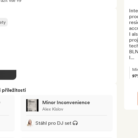
azit vše +9
Inte
prod
resi
ety
accu
I al
pro
tec
BLN.
I...
Mí
97
říležitosti
)
Minor Inconvenience
Alex Kislov
Stáhl pro DJ set