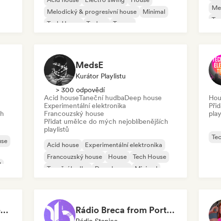
Mel
Melodický & progresivní house
Minimal
Te
Tech House
Techno
Trance
MedsE
Kurátor Playlistu
> 300 odpovědí
Acid house
Taneční hudba
Deep house
Hou
Experimentální elektronika
Při
ch
Francouzský house
play
Přidat umělce do mých nejoblíbenějších
playlistů
Te
use
Acid house
Experimentální elektronika
Francouzský house
House
Tech House
l
Taneční hudba
Deep house
Minimal
Boiler Room 2026 ( Techno , Melodic , Underground )
Rádio Breca from Portugal