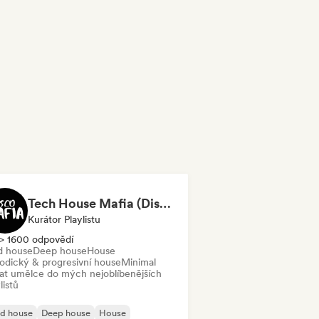
Tech House Mafia (Disco Mafia)
Kurátor Playlistu
> 1600 odpovědí
d house
Deep house
House
odický & progresivní house
Minimal
dat umělce do mých nejoblíbenějších
listů
id house
Deep house
House