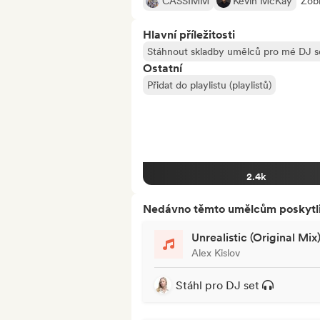
CASSIMM
Kevin McKay
Zobr
Hlavní příležitosti
Stáhnout skladby umělců pro mé DJ s
Ostatní
Přidat do playlistu (playlistů)
2.4k
Nedávno těmto umělcům poskytli p
Unrealistic (Original Mix
Alex Kislov
Stáhl pro DJ set