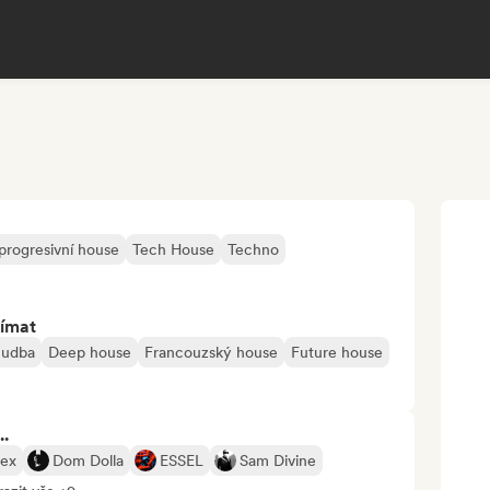
progresivní house
Tech House
Techno
jímat
hudba
Deep house
Francouzský house
Future house
..
lex
Dom Dolla
ESSEL
Sam Divine