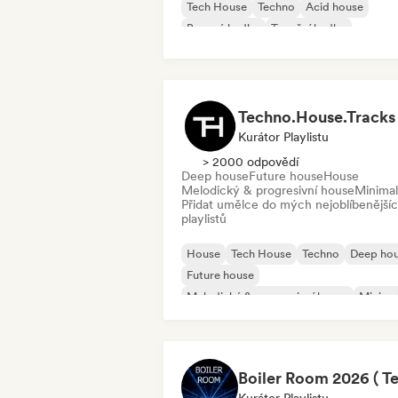
Tech House
Techno
Acid house
Basová hudba
Taneční hudba
Deep house
Techno.House.Tracks
Kurátor Playlistu
> 2000 odpovědí
Deep house
Future house
House
Melodický & progresivní house
Minimal
Přidat umělce do mých nejoblíbenější
playlistů
House
Tech House
Techno
Deep ho
Future house
Melodický & progresivní house
Minima