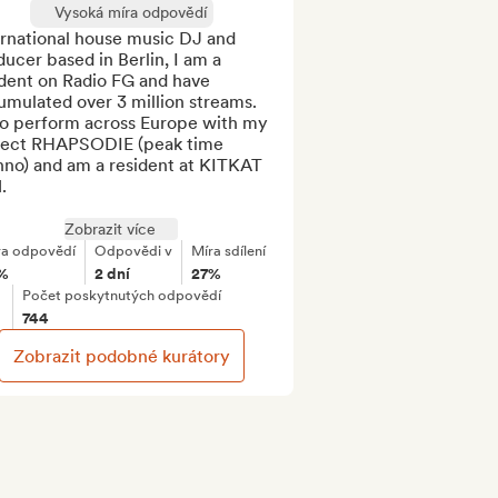
Vysoká míra odpovědí
rnational house music DJ and 
ucer based in Berlin, I am a 
dent on Radio FG and have 
mulated over 3 million streams.

so perform across Europe with my 
ject RHAPSODIE (peak time 
hno) and am a resident at KITKAT 


Zobrazit více
ra odpovědí
Odpovědi v
Míra sdílení
%
2 dní
27%
Počet poskytnutých odpovědí
744
Zobrazit podobné kurátory