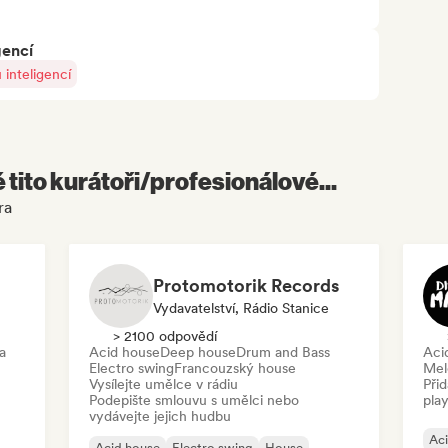
gencí
inteligencí
é tito kurátoři/profesionálové...
ra
Protomotorik Records
Vydavatelství, Rádio Stanice
> 2100 odpovědí
a
Acid house
Deep house
Drum and Bass
Aci
Electro swing
Francouzský house
Mel
Vysílejte umělce v rádiu
Při
Podepište smlouvu s umělci nebo
play
vydávejte jejich hudbu
Ac
Acid house
Electro swing
House