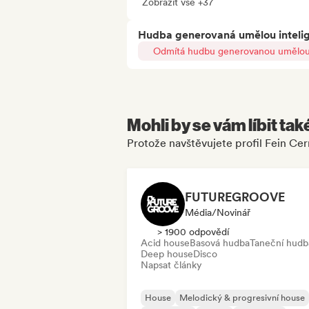
Zobrazit vše +37
Hudba generovaná umělou inteli
Odmítá hudbu generovanou umělou 
Mohli by se vám líbit tak
Protože navštěvujete profil Fein Cer
FUTUREGROOVE
Média/novinář
> 1900 odpovědí
Acid house
Basová hudba
Taneční hudb
Deep house
Disco
Napsat články
House
Melodický & progresivní house