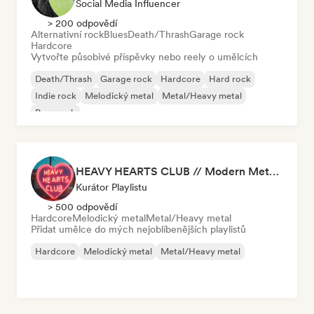
Social Media Influencer
> 200 odpovědí
Alternativní rock
Blues
Death/Thrash
Garage rock
Hardcore
Vytvořte působivé příspěvky nebo reely o umělcích
Death/Thrash
Garage rock
Hardcore
Hard rock
Indie rock
Melodický metal
Metal/Heavy metal
Pop-punk
HEAVY HEARTS CLUB // Modern Metal Essentials
Kurátor Playlistu
> 500 odpovědí
Hardcore
Melodický metal
Metal/Heavy metal
Přidat umělce do mých nejoblíbenějších playlistů
Hardcore
Melodický metal
Metal/Heavy metal