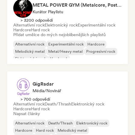
METAL POWER GYM (Metalcore, Post-Hardcore, Alt. Metal)
Kurátor Playlistu
> 3200 odpovědí
Alternativní rock
Elektronický rock
Experimentální rock
Hardcore
Hard rock
Přidat umělce do mých nejoblíbenějších playlistů
Alternativní rock
Experimentální rock
Hardcore
Melodický metal
Metal/Heavy metal
Progresivní rock
Elektronický rock
Hard rock
GigRadar
Média/novinář
> 700 odpovědí
Alternativní rock
Death/Thrash
Elektronický rock
Hardcore
Hard rock
Napsat články
Alternativní rock
Death/Thrash
Elektronický rock
Hardcore
Hard rock
Melodický metal