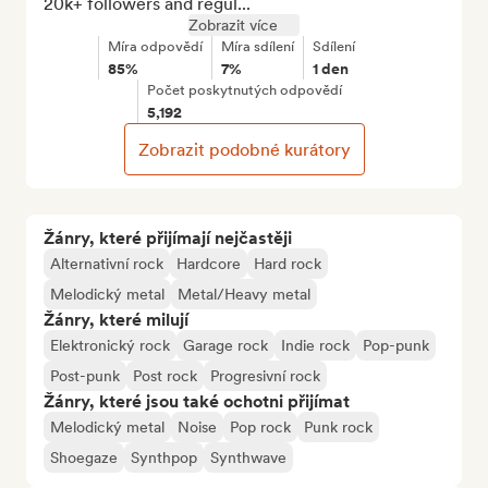
20k+ followers and regul...
Zobrazit více
Míra odpovědí
Míra sdílení
Sdílení
85%
7%
1 den
Počet poskytnutých odpovědí
5,192
Zobrazit podobné kurátory
Žánry, které přijímají nejčastěji
Alternativní rock
Hardcore
Hard rock
Melodický metal
Metal/Heavy metal
Žánry, které milují
Elektronický rock
Garage rock
Indie rock
Pop-punk
Post-punk
Post rock
Progresivní rock
Žánry, které jsou také ochotni přijímat
Melodický metal
Noise
Pop rock
Punk rock
Shoegaze
Synthpop
Synthwave