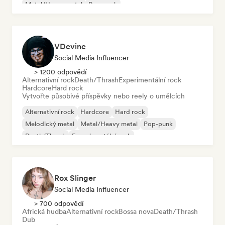
Metal/Heavy metal
Pop-punk
VDevine
Social Media Influencer
> 1200 odpovědí
Alternativní rock
Death/Thrash
Experimentální rock
Hardcore
Hard rock
Vytvořte působivé příspěvky nebo reely o umělcích
Alternativní rock
Hardcore
Hard rock
Melodický metal
Metal/Heavy metal
Pop-punk
Death/Thrash
Experimentální rock
Rox Slinger
Social Media Influencer
> 700 odpovědí
Africká hudba
Alternativní rock
Bossa nova
Death/Thrash
Dub