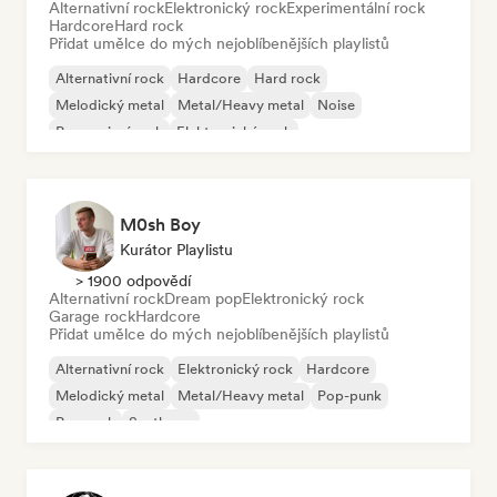
Alternativní rock
Elektronický rock
Experimentální rock
Hardcore
Hard rock
Přidat umělce do mých nejoblíbenějších playlistů
Alternativní rock
Hardcore
Hard rock
Melodický metal
Metal/Heavy metal
Noise
Progresivní rock
Elektronický rock
M0sh Boy
Kurátor Playlistu
> 1900 odpovědí
Alternativní rock
Dream pop
Elektronický rock
Garage rock
Hardcore
Přidat umělce do mých nejoblíbenějších playlistů
Alternativní rock
Elektronický rock
Hardcore
Melodický metal
Metal/Heavy metal
Pop-punk
Pop rock
Synthpop