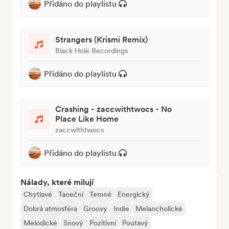
Přidáno do playlistu
Strangers (Krismi Remix)
Black Hole Recordings
Přidáno do playlistu
Crashing - zaccwithtwocs - No
Place Like Home
zaccwithtwocs
Přidáno do playlistu
Nálady, které milují
Chytlavé
Taneční
Temné
Energický
Dobrá atmosféra
Groovy
Indie
Melancholické
Melodické
Snový
Pozitivní
Poutavý