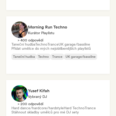
Morning Run Techno
Kurátor Playlistu
> 400 odpovědí
Taneční hudba
Techno
Trance
UK garage/bassline
Přidat umělce do mých nejoblíbenějších playlistů
Taneční hudba
Techno
Trance
UK garage/bassline
Yusef Kifah
Vybraný DJ
> 200 odpovědí
Hard dance/hardcore/hardstyle
Hard Techno
Trance
Stáhnout skladby umělců pro mé DJ sety