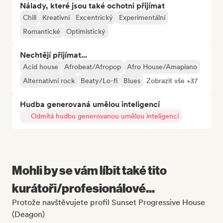
Nálady, které jsou také ochotni přijímat
Chill
Kreativní
Excentrický
Experimentální
Romantické
Optimistický
Nechtějí přijímat...
Acid house
Afrobeat/Afropop
Afro House/Amapiano
Alternativní rock
Beaty/Lo-fi
Blues
Zobrazit vše +37
Hudba generovaná umělou inteligencí
Odmítá hudbu generovanou umělou inteligencí
Mohli by se vám líbit také tito
kurátoři/profesionálové...
Protože navštěvujete profil Sunset Progressive House
(Deagon)