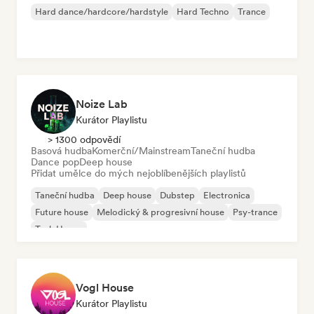
Hard dance/hardcore/hardstyle
Hard Techno
Trance
Noize Lab
Kurátor Playlistu
> 1300 odpovědí
Basová hudba
Komerční/Mainstream
Taneční hudba
Dance pop
Deep house
Přidat umělce do mých nejoblíbenějších playlistů
Taneční hudba
Deep house
Dubstep
Electronica
Future house
Melodický & progresivní house
Psy-trance
Tech House
Vogl House
Kurátor Playlistu