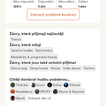
Míra odpovědí
Odpovědi v
Míra sdílení
Sdílení
100%
3 dní
1%
1 den
Zobrazit podobné kurátory
Žánry, které přijímají nejčastěji
Trance
Žánry, které milují
Taneční hudba
Electronica
Melodický & progresivní house
Žánry, které jsou také ochotni přijímat
Dance pop
Deep house
House
Indie dance
Techno
Chtějí dostávat hudbu podobnou...
Tinlicker
Scorz
Estiva
Tritonal
Kasablanca
PROFF
Above & Beyond
Marsh
Zobrazit vše +3