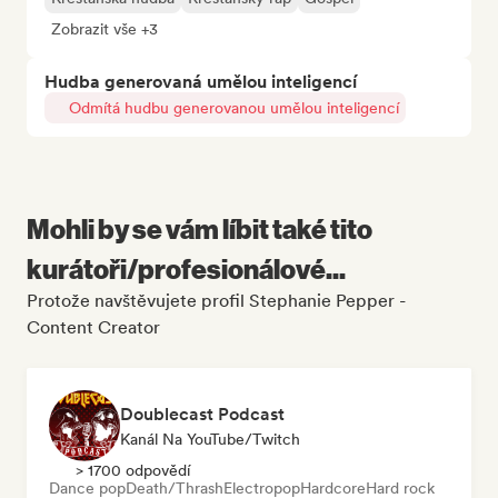
Zobrazit vše +3
Hudba generovaná umělou inteligencí
Odmítá hudbu generovanou umělou inteligencí
Mohli by se vám líbit také tito
kurátoři/profesionálové...
Protože navštěvujete profil Stephanie Pepper -
Content Creator
Doublecast Podcast
Kanál Na YouTube/Twitch
> 1700 odpovědí
Dance pop
Death/Thrash
Electropop
Hardcore
Hard rock