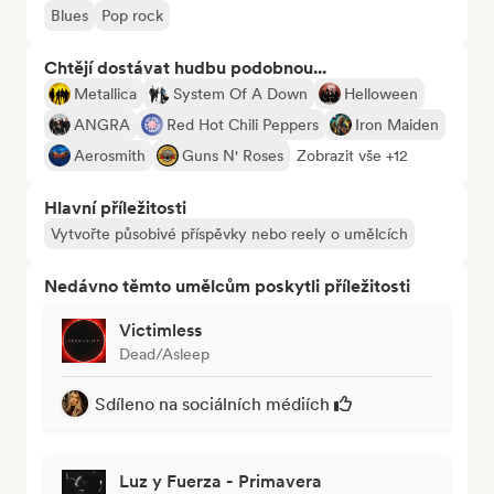
Blues
Pop rock
Chtějí dostávat hudbu podobnou...
Metallica
System Of A Down
Helloween
ANGRA
Red Hot Chili Peppers
Iron Maiden
Aerosmith
Guns N' Roses
Zobrazit vše +12
Hlavní příležitosti
Vytvořte působivé příspěvky nebo reely o umělcích
Nedávno těmto umělcům poskytli příležitosti
Victimless
Dead/Asleep
Sdíleno na sociálních médiích
Luz y Fuerza - Primavera