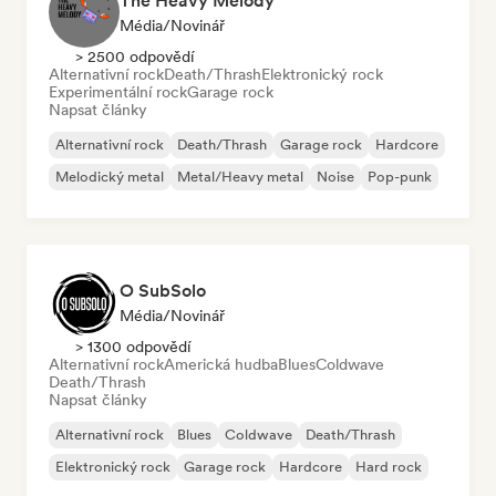
The Heavy Melody
Média/novinář
> 2500 odpovědí
Alternativní rock
Death/Thrash
Elektronický rock
Experimentální rock
Garage rock
Napsat články
Alternativní rock
Death/Thrash
Garage rock
Hardcore
Melodický metal
Metal/Heavy metal
Noise
Pop-punk
O SubSolo
Média/novinář
> 1300 odpovědí
Alternativní rock
Americká hudba
Blues
Coldwave
Death/Thrash
Napsat články
Alternativní rock
Blues
Coldwave
Death/Thrash
Elektronický rock
Garage rock
Hardcore
Hard rock