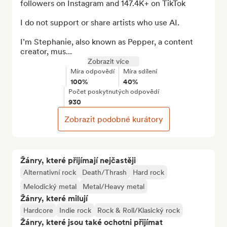
followers on Instagram and 147.4K+ on TikTok

I do not support or share artists who use AI.

I’m Stephanie, also known as Pepper, a content 
creator, mus...
Zobrazit více
Míra odpovědí
Míra sdílení
100%
40%
Počet poskytnutých odpovědí
930
Zobrazit podobné kurátory
Žánry, které přijímají nejčastěji
Alternativní rock
Death/Thrash
Hard rock
Melodický metal
Metal/Heavy metal
Žánry, které milují
Hardcore
Indie rock
Rock & Roll/Klasický rock
Žánry, které jsou také ochotni přijímat