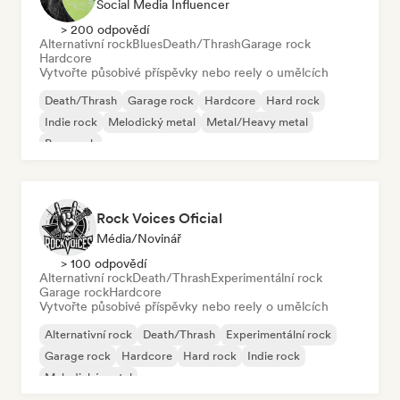
Social Media Influencer
> 200 odpovědí
Alternativní rock
Blues
Death/Thrash
Garage rock
Hardcore
Vytvořte působivé příspěvky nebo reely o umělcích
Death/Thrash
Garage rock
Hardcore
Hard rock
Indie rock
Melodický metal
Metal/Heavy metal
Pop-punk
Rock Voices Oficial
Média/novinář
> 100 odpovědí
Alternativní rock
Death/Thrash
Experimentální rock
Garage rock
Hardcore
Vytvořte působivé příspěvky nebo reely o umělcích
Alternativní rock
Death/Thrash
Experimentální rock
Garage rock
Hardcore
Hard rock
Indie rock
Melodický metal