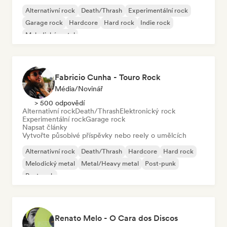
Alternativní rock
Death/Thrash
Experimentální rock
Garage rock
Hardcore
Hard rock
Indie rock
Melodický metal
Fabricio Cunha - Touro Rock
Média/novinář
> 500 odpovědí
Alternativní rock
Death/Thrash
Elektronický rock
Experimentální rock
Garage rock
Napsat články
Vytvořte působivé příspěvky nebo reely o umělcích
Alternativní rock
Death/Thrash
Hardcore
Hard rock
Melodický metal
Metal/Heavy metal
Post-punk
Post rock
Renato Melo - O Cara dos Discos