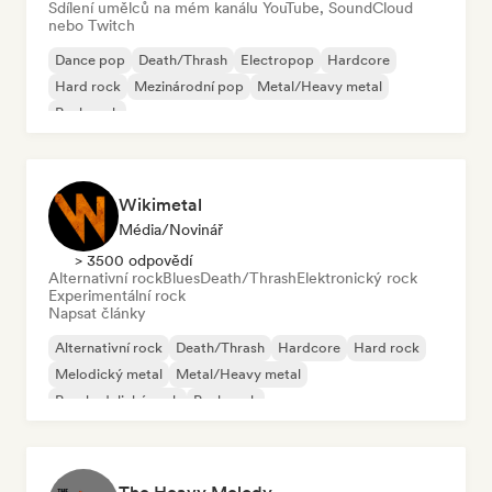
Sdílení umělců na mém kanálu YouTube, SoundCloud
nebo Twitch
Dance pop
Death/Thrash
Electropop
Hardcore
Hard rock
Mezinárodní pop
Metal/Heavy metal
Punk rock
Wikimetal
Média/novinář
> 3500 odpovědí
Alternativní rock
Blues
Death/Thrash
Elektronický rock
Experimentální rock
Napsat články
Alternativní rock
Death/Thrash
Hardcore
Hard rock
Melodický metal
Metal/Heavy metal
Psychedelický rock
Punk rock