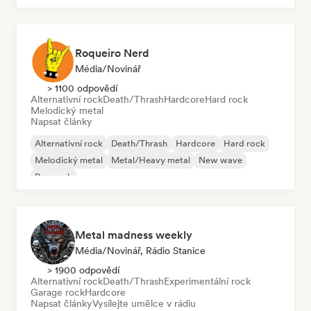
Roqueiro Nerd
Média/novinář
> 1100 odpovědí
Alternativní rock
Death/Thrash
Hardcore
Hard rock
Melodický metal
Napsat články
Alternativní rock
Death/Thrash
Hardcore
Hard rock
Melodický metal
Metal/Heavy metal
New wave
Pop rock
Metal madness weekly
Média/novinář, Rádio Stanice
> 1900 odpovědí
Alternativní rock
Death/Thrash
Experimentální rock
Garage rock
Hardcore
Napsat články
Vysílejte umělce v rádiu