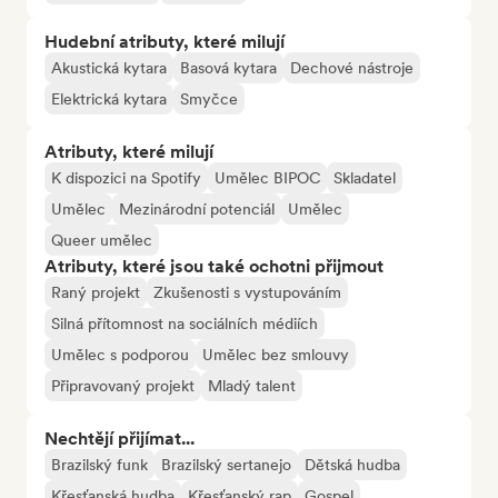
Hudební atributy, které milují
Akustická kytara
Basová kytara
Dechové nástroje
Elektrická kytara
Smyčce
Atributy, které milují
K dispozici na Spotify
Umělec BIPOC
Skladatel
Umělec
Mezinárodní potenciál
Umělec
Queer umělec
Atributy, které jsou také ochotni přijmout
Raný projekt
Zkušenosti s vystupováním
Silná přítomnost na sociálních médiích
Umělec s podporou
Umělec bez smlouvy
Připravovaný projekt
Mladý talent
Nechtějí přijímat...
Brazilský funk
Brazilský sertanejo
Dětská hudba
Křesťanská hudba
Křesťanský rap
Gospel