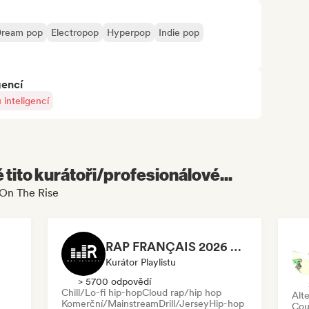
ream pop
Electropop
Hyperpop
Indie pop
gencí
inteligencí
é tito kurátoři/profesionálové...
 On The Rise
RAP FRANÇAIS 2026 🔥🇫🇷 (Way Records)
Kurátor Playlistu
> 5700 odpovědí
Chill/Lo-fi hip-hop
Cloud rap/hip hop
Alte
Komerční/Mainstream
Drill/Jersey
Hip-hop
Cou