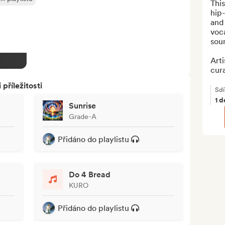
This
hip-
and 
voca
soun
Arti
cura
říležitosti
Sdí
1 
Sunrise
Grade-A
Přidáno do playlistu
Do 4 Bread
KURO
Přidáno do playlistu