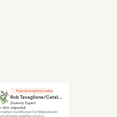
Podrobná zpětná vazba
Rob Tavaglione/Catalyst Recording
Zvukový Expert
> 800 odpovědí
rnativní rock
Komerční/Mainstream
ntry
Dream pop
Electronica