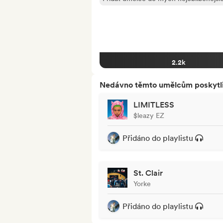
2.2k
Nedávno těmto umělcům poskytli p
LIMITLESS
$leazy EZ
Přidáno do playlistu
St. Clair
Yorke
Přidáno do playlistu