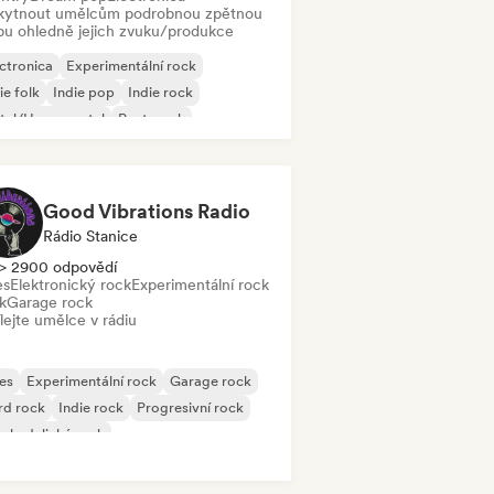
kytnout umělcům podrobnou zpětnou
bu ohledně jejich zvuku/produkce
ctronica
Experimentální rock
ie folk
Indie pop
Indie rock
tal/Heavy metal
Post-punk
k & Roll/Klasický rock
Good Vibrations Radio
Rádio Stanice
> 2900 odpovědí
es
Elektronický rock
Experimentální rock
k
Garage rock
lejte umělce v rádiu
es
Experimentální rock
Garage rock
rd rock
Indie rock
Progresivní rock
chedelický rock
k & Roll/Klasický rock