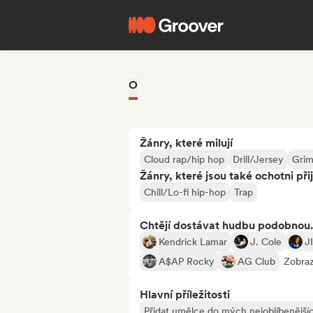
O
Žánry, které milují
Cloud rap/hip hop
Drill/Jersey
Gri
Žánry, které jsou také ochotni při
Chill/Lo-fi hip-hop
Trap
Chtějí dostávat hudbu podobnou.
Kendrick Lamar
J. Cole
J
A$AP Rocky
AG Club
Zobraz
Hlavní příležitosti
Přidat umělce do mých nejoblíbenějšíc