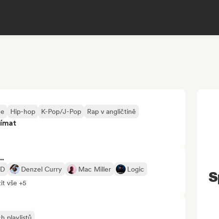
me
Hip-hop
K-Pop/J-Pop
Rap v angličtině
jímat
..
ID
Denzel Curry
Mac Miller
Logic
S
it vše +5
h playlistů