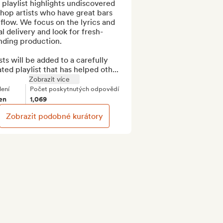
 playlist highlights undiscovered 
hop artists who have great bars 
flow. We focus on the lyrics and 
l delivery and look for fresh-
ding production.

sts will be added to a carefully 
ted playlist that has helped oth...
Zobrazit více
lení
Počet poskytnutých odpovědí
den
1,069
Zobrazit podobné kurátory