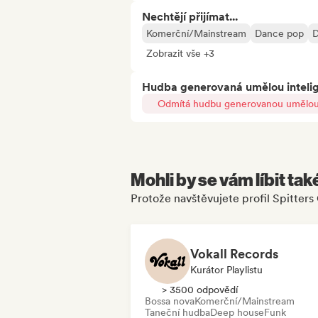
Nechtějí přijímat...
Komerční/Mainstream
Dance pop
D
Zobrazit vše +3
Hudba generovaná umělou inteli
Odmítá hudbu generovanou umělou 
Mohli by se vám líbit tak
Protože navštěvujete profil Spitters
Vokall Records
Kurátor Playlistu
> 3500 odpovědí
Bossa nova
Komerční/Mainstream
Taneční hudba
Deep house
Funk