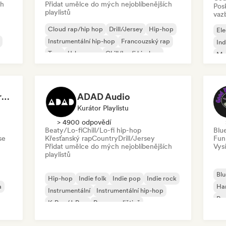
ch
Přidat umělce do mých nejoblíbenějších
Pos
playlistů
vaz
Cloud rap/hip hop
Drill/Jersey
Hip-hop
Ele
Instrumentální hip-hop
Francouzský rap
Ind
Trap
Urban pop
Chill/Lo-fi hip-hop
Me
Roc
Dreamers Island Entertainment
ADAD Audio
Kurátor Playlistu
> 4900 odpovědí
Beaty/Lo-fi
Chill/Lo-fi hip-hop
Blu
se
Křesťanský rap
Country
Drill/Jersey
Fun
Přidat umělce do mých nejoblíbenějších
Vysí
playlistů
Blu
Hip-hop
Indie folk
Indie pop
Indie rock
a
Ha
Instrumentální
Instrumentální hip-hop
Psy
K-Pop/J-Pop
Rap v angličtině
Roc