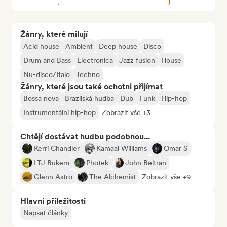
Žánry, které milují
Acid house
Ambient
Deep house
Disco
Drum and Bass
Electronica
Jazz fusion
House
Nu-disco/Italo
Techno
Žánry, které jsou také ochotni přijímat
Bossa nova
Brazilská hudba
Dub
Funk
Hip-hop
Instrumentální hip-hop
Zobrazit vše +3
Chtějí dostávat hudbu podobnou...
Kerri Chandler
Kamaal Williams
Omar S
LTJ Bukem
Photek
John Beltran
Glenn Astro
The Alchemist
Zobrazit vše +9
Hlavní příležitosti
Napsat články