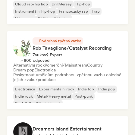
Cloud rap/hip hop
Drill/Jersey
Hip-hop
Instrumentální hip-hop
Francouzský rap
Trap
Urban pop
Chill/Lo-fi hip-hop
Podrobná zpětná vazba
Rob Tavaglione/Catalyst Recording
Zvukový Expert
> 800 odpovědí
Alternativní rock
Komerční/Mainstream
Country
Dream pop
Electronica
Poskytnout umělcům podrobnou zpětnou vazbu ohledně
jejich zvuku/produkce
Electronica
Experimentální rock
Indie folk
Indie pop
Indie rock
Metal/Heavy metal
Post-punk
Rock & Roll/Klasický rock
Dreamers Island Entertainment