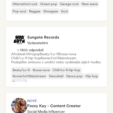
Alternativní rock
Dream pop
Garage rock
New wave
Pop-soul
Reggae
Shoegaze
Soul
Sungate Records
Vydavatelství
> 1300 odpovědí
Afrobeat/Afropop
Beaty/Lo-fi
Bossa nova
Chill/Lo-fi hip-hop
Komerční/Mainstream
Podepište smlouvu s umělci nebo vydávejte jejich hudbu
Beaty/Lo-fi
Bossa nova
Chill/Lo-fi hip-hop
Komerční/Mainstream
Dancehall
Dance pop
Hip-hop
Pop-soul
NOVÉ
Foxxy Kay - Content Creator
Social Media Influencer