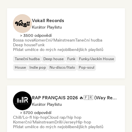
Vokall Records
Kurátor Playlistu
> 3500 odpovědí
Bossa nova
Komerční/Mainstream
Taneční hudba
Deep house
Funk
Přidat umělce do mých nejoblíbenějších playlistů
Taneční hudba
Deep house
Funk
Funky/Jackin House
House
Indie pop
Nu-disco/Italo
Pop-soul
RAP FRANÇAIS 2026 🔥🇫🇷 (Way Records)
Kurátor Playlistu
> 5700 odpovědí
Chill/Lo-fi hip-hop
Cloud rap/hip hop
Komerční/Mainstream
Drill/Jersey
Hip-hop
Přidat umělce do mých nejoblíbenějších playlistů