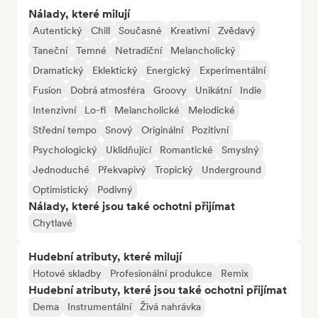
Nálady, které milují
Autentický
Chill
Současné
Kreativní
Zvědavý
Taneční
Temné
Netradiční
Melancholický
Dramatický
Eklektický
Energický
Experimentální
Fusion
Dobrá atmosféra
Groovy
Unikátní
Indie
Intenzivní
Lo-fi
Melancholické
Melodické
Střední tempo
Snový
Originální
Pozitivní
Psychologický
Uklidňující
Romantické
Smyslný
Jednoduché
Překvapivý
Tropický
Underground
Optimistický
Podivný
Nálady, které jsou také ochotni přijímat
Chytlavé
Hudební atributy, které milují
Hotové skladby
Profesionální produkce
Remix
Hudební atributy, které jsou také ochotni přijímat
Dema
Instrumentální
Živá nahrávka