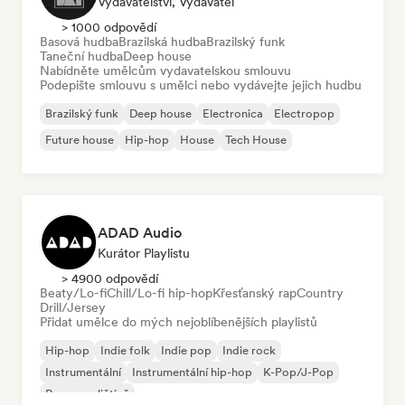
Vydavatelství, Vydavatel
> 1000 odpovědí
Basová hudba
Brazilská hudba
Brazilský funk
Taneční hudba
Deep house
Nabídněte umělcům vydavatelskou smlouvu
Podepište smlouvu s umělci nebo vydávejte jejich hudbu
Brazilský funk
Deep house
Electronica
Electropop
Future house
Hip-hop
House
Tech House
ADAD Audio
Kurátor Playlistu
> 4900 odpovědí
Beaty/Lo-fi
Chill/Lo-fi hip-hop
Křesťanský rap
Country
Drill/Jersey
Přidat umělce do mých nejoblíbenějších playlistů
Hip-hop
Indie folk
Indie pop
Indie rock
Instrumentální
Instrumentální hip-hop
K-Pop/J-Pop
Rap v angličtině