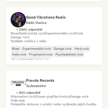
Good Vibrations Radio
Rádio Stanice
> 2900 odpovědí
Blues
Elektronický rock
Experimentální rock
Funk
Garage rock
Vysílejte umělce v rádiu
Blues
Experimentální rock
Garage rock
Hard rock
Indie rock
Progresivní rock
Psychedelický rock
Rock & Roll/Klasický rock
Pravda Records
Vydavatelství
> 800 odpovědí
Alternativní rock
Dream pop
Electronica
Garage rock
Indie pop
Podepište smlouvu s umělci nebo vydávejte jejich hudbu