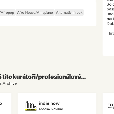
Solo
pass
/Afropop
Afro House/Amapiano
Alternativní rock
und
part
Dub
Thr
é tito kurátoři/profesionálové...
s Archive
o
indie now
Média/novinář