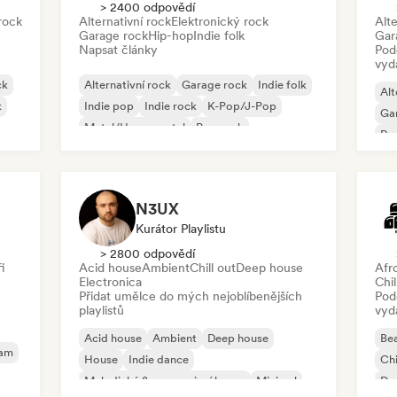
> 2400 odpovědí
rock
Alternativní rock
Elektronický rock
Alte
Garage rock
Hip-hop
Indie folk
Gar
Napsat články
Pod
vyd
ck
Alternativní rock
Garage rock
Indie folk
Alt
k
Indie pop
Indie rock
K-Pop/J-Pop
Ga
Metal/Heavy metal
Pop rock
Re
N3UX
Kurátor Playlistu
> 2800 odpovědí
i
Acid house
Ambient
Chill out
Deep house
Afr
Electronica
Chil
Přidat umělce do mých nejoblíbenějších
Pod
playlistů
vyd
Acid house
Ambient
Deep house
Bea
eam
House
Indie dance
Chi
Melodický & progresivní house
Minimal
Dan