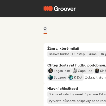
O
Žánry, které milují
Basová hudba
Dubstep
Grime
UK 
Chtějí dostávat hudbu podobnou.
Logan_olm
Capo Lee
Sir
Subzero
K Dot
Zobrazit vše 
Hlavní příležitosti
Stáhnout skladby umělců pro mé DJ s
Vytvořte působivé příspěvky nebo ree