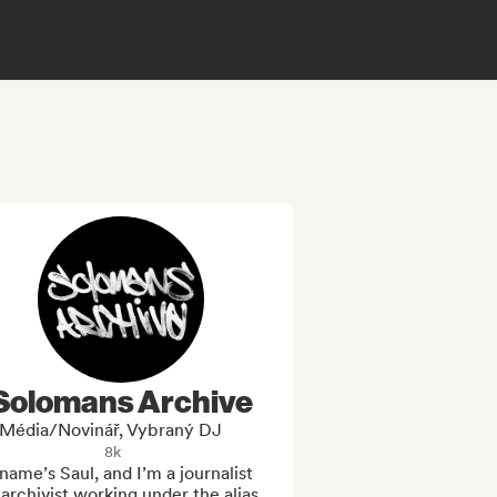
Solomans Archive
Média/novinář, Vybraný DJ
8k
ame’s Saul, and I’m a journalist 
archivist working under the alias 