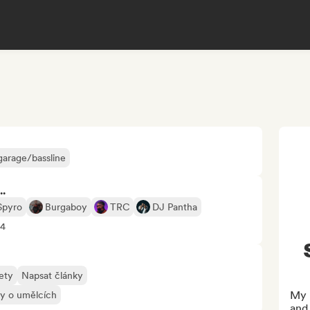
garage/bassline
..
 Spyro
Burgaboy
TRC
DJ Pantha
+4
ety
Napsat články
My n
ly o umělcích
and 