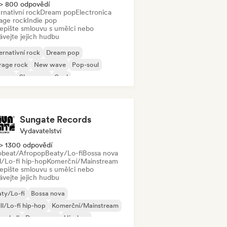
> 800 odpovědí
rnativní rock
Dream pop
Electronica
age rock
Indie pop
epište smlouvu s umělci nebo
ávejte jejich hudbu
ernativní rock
Dream pop
rage rock
New wave
Pop-soul
ggae
Shoegaze
Soul
Sungate Records
Vydavatelství
> 1300 odpovědí
obeat/Afropop
Beaty/Lo-fi
Bossa nova
l/Lo-fi hip-hop
Komerční/Mainstream
epište smlouvu s umělci nebo
ávejte jejich hudbu
ty/Lo-fi
Bossa nova
ll/Lo-fi hip-hop
Komerční/Mainstream
cehall
Dance pop
Hip-hop