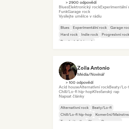
> 2900 odpovědí
Blues
Elektronický rock
Experimentální 
Funk
Garage rock
Vysílejte umělce v rádiu
Blues
Experimentální rock
Garage ro
Hard rock
Indie rock
Progresivní roc
Psychedelický rock
Rock & Roll/Klasický rock
Zoila Antonio
Média/novinář
> 100 odpovědí
Acid house
Alternativní rock
Beaty/Lo-f
Chill/Lo-fi hip-hop
Křesťanský rap
Napsat články
Alternativní rock
Beaty/Lo-fi
Chill/Lo-fi hip-hop
Komerční/Mainstr
Taneční hudba
Disco
Dream pop
House