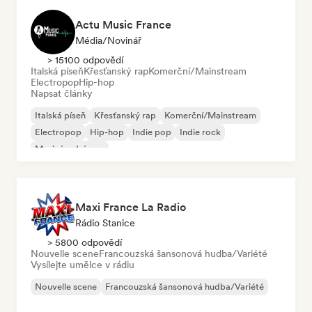
Actu Music France
Média/novinář
> 15100 odpovědí
Italská píseň
Křesťanský rap
Komerční/Mainstream
Electropop
Hip-hop
Napsat články
Italská píseň
Křesťanský rap
Komerční/Mainstream
Electropop
Hip-hop
Indie pop
Indie rock
Mezinárodní pop
Maxi France La Radio
Rádio Stanice
> 5800 odpovědí
Nouvelle scene
Francouzská šansonová hudba/Variété
Vysílejte umělce v rádiu
Nouvelle scene
Francouzská šansonová hudba/Variété