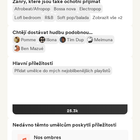
Žánry, které jsou také ochotni přijímat
Afrobeat/Afropop
Bossa nova
Electropop
Lofi bedroom
R&B
Soft pop/balada
Zobrazit vše +2
Chtějí dostávat hudbu podobnou...
Pomme
Iliona
Tim Dup
Meimuna
Ben Mazué
Hlavní příležitosti
Přidat umělce do mých nejoblíbenějších playlistů
25.3k
Nedávno těmto umělcům poskytli příležitosti
Nos ombres