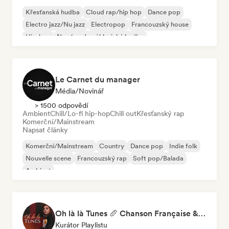
Křesťanská hudba
Cloud rap/hip hop
Dance pop
Electro jazz/Nu jazz
Electropop
Francouzský house
Hip-hop
Neo/moderní klasická hudba
Le Carnet du manager
Média/novinář
> 1500 odpovědí
Ambient
Chill/Lo-fi hip-hop
Chill out
Křesťanský rap
Komerční/Mainstream
Napsat články
Komerční/Mainstream
Country
Dance pop
Indie folk
Nouvelle scene
Francouzský rap
Soft pop/Balada
Ambient
Oh là là Tunes 🥖 Chanson Française & Nouvelle Scène Française
Kurátor Playlistu