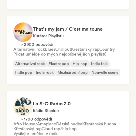
That's my jam / C'est ma toune
Kurátor Playlistu
> 2900 odpovědí
Alternativní rock
Blues
Chill out
Křesťanský rap
Country
Přidat umělce do mých nejoblíbenějších playlistů
Alternativní rock
Electropop
Hip-hop
Indie folk
Indie pop
Indie rock
Mezinárodní pop
Nouvelle scene
La S-Q Radio 2.0
Rádio Stanice
> 1700 odpovědí
Afro House/Amapiano
Dětská hudba
Křesťanská hudba
Křesťanský rap
Cloud rap/hip hop
Vysílejte umělce v rádiu