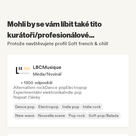
Mohli by se vám líbit také tito
kurátoři/profesionálové...
Protože navštěvujete profil Soft french & chill
LBCMusique
Média/novinář
> 1300 odpovědí
Alternativní rock
Dance pop
Electropop
Experimentální elektronika
Indie pop
Napsat články
Dance pop
Electropop
Indie pop
Indie rock
New wave
Nouvelle scene
Pop rock
Soft pop/Balada