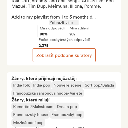
folk, soft, dreamy, and chill songs. Artists like: Ben 
Mazué, Tim Dup, Meimuna, Illiona, Pomme.

Add to my playlist from 1 to 3 months d...
Zobrazit více
Míra odpovědí
Míra sdílení
98%
9%
Počet poskytnutých odpovědí
2,375
Zobrazit podobné kurátory
Žánry, které přijímají nejčastěji
Indie folk
Indie pop
Nouvelle scene
Soft pop/Balada
Francouzská šansonová hudba/Variété
Žánry, které milují
Komerční/Mainstream
Dream pop
Francouzský house
Francouzský pop
Mezinárodní pop