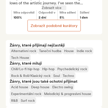
lows of the artistic journey. I've seen the...
Zobrazit více
Míra odpovědí
Odpovědi v
Míra sdílení
Sdílení
100%
2 dní
5%
1 den
Zobrazit podobné kurátory
Žánry, které přijímají nejčastěji
Alternativní rock
Taneční hudba
House
Indie rock
Tech House
Žánry, které milují
Chill/Lo-fi hip-hop
Hip-hop
Psychedelický rock
Rock & Roll/Klasický rock
Soul
Techno
Žánry, které jsou také ochotni přijímat
Acid house
Deep house
Electro swing
Experimentální rock
Melodický & progresivní house
R&B
Surf rock