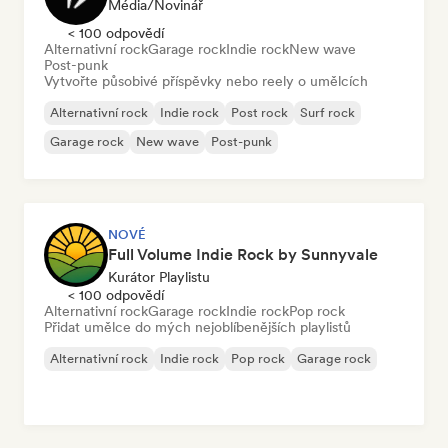
Média/novinář
< 100 odpovědí
Alternativní rock
Garage rock
Indie rock
New wave
Post-punk
Vytvořte působivé příspěvky nebo reely o umělcích
Alternativní rock
Indie rock
Post rock
Surf rock
Garage rock
New wave
Post-punk
NOVÉ
Full Volume Indie Rock by Sunnyvale
Kurátor Playlistu
< 100 odpovědí
Alternativní rock
Garage rock
Indie rock
Pop rock
Přidat umělce do mých nejoblíbenějších playlistů
Alternativní rock
Indie rock
Pop rock
Garage rock