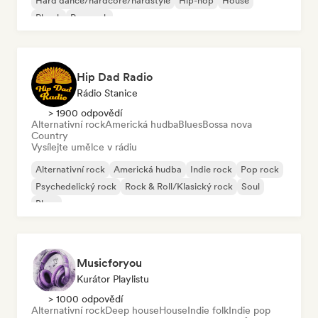
Hard dance/hardcore/hardstyle
Hip-hop
House
Phonk
Pop rock
Hip Dad Radio
Rádio Stanice
> 1900 odpovědí
Alternativní rock
Americká hudba
Blues
Bossa nova
Country
Vysílejte umělce v rádiu
Alternativní rock
Americká hudba
Indie rock
Pop rock
Psychedelický rock
Rock & Roll/Klasický rock
Soul
Blues
Musicforyou
Kurátor Playlistu
> 1000 odpovědí
Alternativní rock
Deep house
House
Indie folk
Indie pop