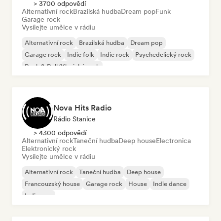
> 3700 odpovědí
Alternativní rock
Brazilská hudba
Dream pop
Funk
Garage rock
Vysílejte umělce v rádiu
Alternativní rock
Brazilská hudba
Dream pop
Garage rock
Indie folk
Indie rock
Psychedelický rock
Rock & Roll/Klasický rock
Nova Hits Radio
Rádio Stanice
> 4300 odpovědí
Alternativní rock
Taneční hudba
Deep house
Electronica
Elektronický rock
Vysílejte umělce v rádiu
Alternativní rock
Taneční hudba
Deep house
Francouzský house
Garage rock
House
Indie dance
Indie pop