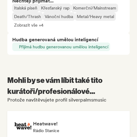
Nechtějí přijímat...
Italská píseň
Křesťanský rap
Komerční/Mainstream
Death/Thrash
Vánoční hudba
Metal/Heavy metal
Zobrazit vše +4
Hudba generovaná umělou inteligencí
Přijímá hudbu generovanou umělou inteligencí
Mohli by se vám líbit také tito
kurátoři/profesionálové...
Protože navštěvujete profil silverpalmsmusic
Heatwave!
Rádio Stanice