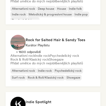
Přidat umělce do mých nejoblíbenějších playlistů
Alternativní rock
Deep house
House
Indie folk
Indie rock
Melodický & progresivní house
Indie pop
Psychedelický pop
Rock for Salted Hair & Sandy Toes
Kurátor Playlistu
> 1600 odpovědí
Alternativní rock
Indie rock
Psychedelický rock
Rock & Roll/Klasický rock
Shoegaze
Přidat umělce do mých nejoblíbenějších playlistů
Alternativní rock
Indie rock
Psychedelický rock
Surf rock
Rock & Roll/Klasický rock
Shoegaze
Indie Spotlight