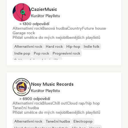
CazierMusic
Kurátor Playlistu
> 1300 odpovědí
Alternativní rock
Basová hudba
Country
Future house
Garage rock
Přidat umělce do mých nejoblíbenějších playlistů
Alternativní rock
Hard rock
Hip-hop
Indie folk
Indie pop
Pop rock
Progresivní rock
Schlager/německá písnička
Nosy Music Records
Kurátor Playlistu
> 6900 odpovědí
Alternativní rock
Blues
Chill out
Cloud rap/hip hop
Taneční hudba
Přidat umělce do mých nejoblíbenějších playlistů
Alternativní rock
Taneční hudba
Electropop