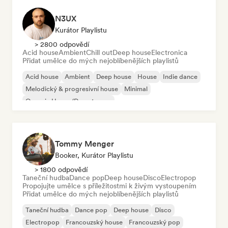
N3UX
Kurátor Playlistu
> 2800 odpovědí
Acid house
Ambient
Chill out
Deep house
Electronica
Přidat umělce do mých nejoblíbenějších playlistů
Acid house
Ambient
Deep house
House
Indie dance
Melodický & progresivní house
Minimal
Organic House/Downtempo
Tommy Menger
Booker, Kurátor Playlistu
> 1800 odpovědí
Taneční hudba
Dance pop
Deep house
Disco
Electropop
Propojujte umělce s příležitostmi k živým vystoupením
Přidat umělce do mých nejoblíbenějších playlistů
Taneční hudba
Dance pop
Deep house
Disco
Electropop
Francouzský house
Francouzský pop