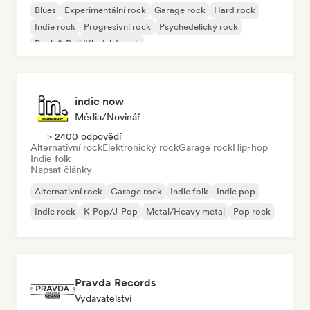
Blues
Experimentální rock
Garage rock
Hard rock
Indie rock
Progresivní rock
Psychedelický rock
Rock & Roll/Klasický rock
indie now
Média/novinář
> 2400 odpovědí
Alternativní rock
Elektronický rock
Garage rock
Hip-hop
Indie folk
Napsat články
Alternativní rock
Garage rock
Indie folk
Indie pop
Indie rock
K-Pop/J-Pop
Metal/Heavy metal
Pop rock
Pravda Records
Vydavatelství