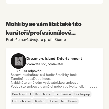
Mohli by se vám líbit také tito
kurátoři/profesionálové...
Protože navštěvujete profil Siente
Dreamers Island Entertainment
Vydavatelství, Vydavatel
> 1000 odpovědí
Basová hudba
Brazilská hudba
Brazilský funk
Taneční hudba
Deep house
Nabídněte umělcům vydavatelskou smlouvu
Podepište smlouvu s umělci nebo vydávejte jejich hudbu
Brazilský funk
Deep house
Electronica
Electropop
Future house
Hip-hop
House
Tech House