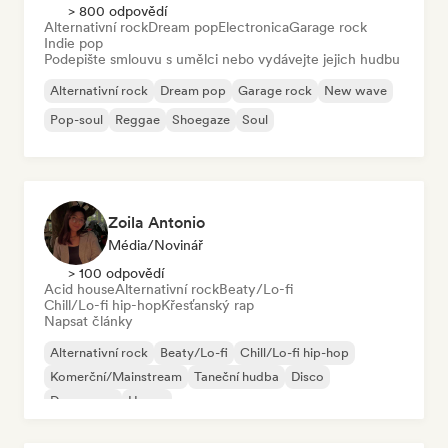
> 800 odpovědí
Alternativní rock
Dream pop
Electronica
Garage rock
Indie pop
Podepište smlouvu s umělci nebo vydávejte jejich hudbu
Alternativní rock
Dream pop
Garage rock
New wave
Pop-soul
Reggae
Shoegaze
Soul
Zoila Antonio
Média/novinář
> 100 odpovědí
Acid house
Alternativní rock
Beaty/Lo-fi
Chill/Lo-fi hip-hop
Křesťanský rap
Napsat články
Alternativní rock
Beaty/Lo-fi
Chill/Lo-fi hip-hop
Komerční/Mainstream
Taneční hudba
Disco
Dream pop
House