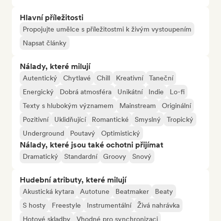
Hlavní příležitosti
Propojujte umělce s příležitostmi k živým vystoupením
Napsat články
Nálady, které milují
Autentický
Chytlavé
Chill
Kreativní
Taneční
Energický
Dobrá atmosféra
Unikátní
Indie
Lo-fi
Texty s hlubokým významem
Mainstream
Originální
Pozitivní
Uklidňující
Romantické
Smyslný
Tropický
Underground
Poutavý
Optimistický
Nálady, které jsou také ochotni přijímat
Dramatický
Standardní
Groovy
Snový
Hudební atributy, které milují
Akustická kytara
Autotune
Beatmaker
Beaty
S hosty
Freestyle
Instrumentální
Živá nahrávka
Hotové skladby
Vhodné pro synchronizaci