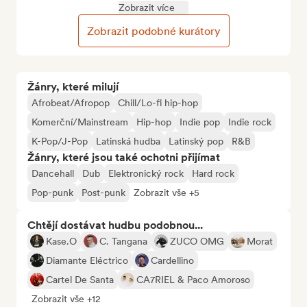
Zobrazit více
Zobrazit podobné kurátory
Žánry, které milují
Afrobeat/Afropop
Chill/Lo-fi hip-hop
Komerční/Mainstream
Hip-hop
Indie pop
Indie rock
K-Pop/J-Pop
Latinská hudba
Latinský pop
R&B
Žánry, které jsou také ochotni přijímat
Dancehall
Dub
Elektronický rock
Hard rock
Pop-punk
Post-punk
Zobrazit vše +5
Chtějí dostávat hudbu podobnou...
Kase.O
C. Tangana
ZUCO OMG
Morat
Diamante Eléctrico
Cardellino
Cartel De Santa
CA7RIEL & Paco Amoroso
Zobrazit vše +12