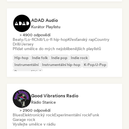
ADAD Audio
Kurátor Playlistu
> 4900 odpovědí
Beaty/Lo-fi
Chill/Lo-fi hip-hop
Křesťanský rap
Country
Drill/Jersey
Přidat umělce do mých nejoblíbenějších playlistů
Hip-hop
Indie folk
Indie pop
Indie rock
Instrumentální
Instrumentální hip-hop
K-Pop/J-Pop
Rap v angličtině
Good Vibrations Radio
Rádio Stanice
> 2900 odpovědí
Blues
Elektronický rock
Experimentální rock
Funk
Garage rock
Vysílejte umělce v rádiu