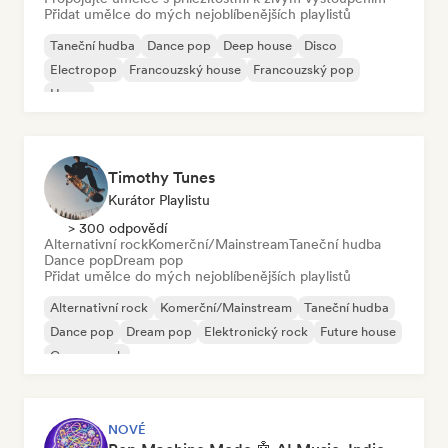
Přidat umělce do mých nejoblíbenějších playlistů
Taneční hudba
Dance pop
Deep house
Disco
Electropop
Francouzský house
Francouzský pop
House
Timothy Tunes
Kurátor Playlistu
> 300 odpovědí
Alternativní rock
Komerční/Mainstream
Taneční hudba
Dance pop
Dream pop
Přidat umělce do mých nejoblíbenějších playlistů
Alternativní rock
Komerční/Mainstream
Taneční hudba
Dance pop
Dream pop
Elektronický rock
Future house
Garage rock
NOVÉ