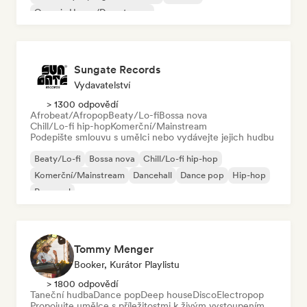
Organic House/Downtempo
Sungate Records
Vydavatelství
> 1300 odpovědí
Afrobeat/Afropop
Beaty/Lo-fi
Bossa nova
Chill/Lo-fi hip-hop
Komerční/Mainstream
Podepište smlouvu s umělci nebo vydávejte jejich hudbu
Beaty/Lo-fi
Bossa nova
Chill/Lo-fi hip-hop
Komerční/Mainstream
Dancehall
Dance pop
Hip-hop
Pop-soul
Tommy Menger
Booker, Kurátor Playlistu
> 1800 odpovědí
Taneční hudba
Dance pop
Deep house
Disco
Electropop
Propojujte umělce s příležitostmi k živým vystoupením