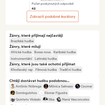
Počet poskytnutých odpovědí
42
Zobrazit podobné kurátory
Žánry, které přijímají nejčastěji
Brazilská hudba
Žánry, které milují
Africká hudba
Bossa nova
Karibská hudba
Instrumentální
Latinská hudba
Žánry, které jsou také ochotni přijímat
Křesťanský rap
Filmová hudba
Tradiční hudba
Chtějí dostávat hudbu podobnou...
Antônio Nóbrega
Mônica Salmaso
Ceumar
Dominguinhos
Elomar Figueira
Quinteto Violado
Siba
Naná Vasconcelos