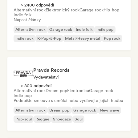
> 2400 odpovědí
Alternativní rock
Elektronický rock
Garage rock
Hip-hop
Indie folk
Napsat články
Alternativní rock
Garage rock
Indie folk
Indie pop
Indie rock
K-Pop/J-Pop
Metal/Heavy metal
Pop rock
Pravda Records
Vydavatelství
> 800 odpovědí
Alternativní rock
Dream pop
Electronica
Garage rock
Indie pop
Podepište smlouvu s umělci nebo vydávejte jejich hudbu
Alternativní rock
Dream pop
Garage rock
New wave
Pop-soul
Reggae
Shoegaze
Soul