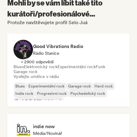
Mohli by se vám líbit také tito
kurátoři/profesionálové...
Protože navštěvujete profil Selo Juá
Good Vibrations Radio
Rádio Stanice
> 2900 odpovědí
Blues
Elektronický rock
Experimentální rock
Funk
Garage rock
Vysílejte umělce v rádiu
Blues
Experimentální rock
Garage rock
Hard rock
Indie rock
Progresivní rock
Psychedelický rock
Rock & Roll/Klasický rock
indie now
Média/novinář