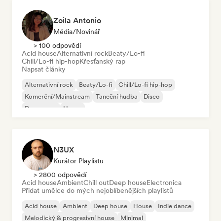
Zoila Antonio
Média/novinář
> 100 odpovědí
Acid house
Alternativní rock
Beaty/Lo-fi
Chill/Lo-fi hip-hop
Křesťanský rap
Napsat články
Alternativní rock
Beaty/Lo-fi
Chill/Lo-fi hip-hop
Komerční/Mainstream
Taneční hudba
Disco
Dream pop
House
N3UX
Kurátor Playlistu
> 2800 odpovědí
Acid house
Ambient
Chill out
Deep house
Electronica
Přidat umělce do mých nejoblíbenějších playlistů
Acid house
Ambient
Deep house
House
Indie dance
Melodický & progresivní house
Minimal