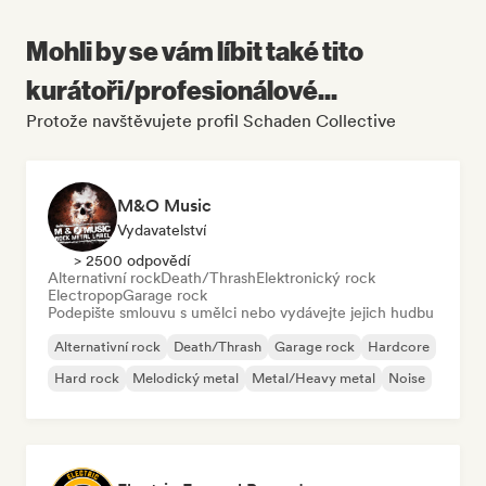
Mohli by se vám líbit také tito
kurátoři/profesionálové...
Protože navštěvujete profil Schaden Collective
M&O Music
Vydavatelství
> 2500 odpovědí
Alternativní rock
Death/Thrash
Elektronický rock
Electropop
Garage rock
Podepište smlouvu s umělci nebo vydávejte jejich hudbu
Alternativní rock
Death/Thrash
Garage rock
Hardcore
Hard rock
Melodický metal
Metal/Heavy metal
Noise