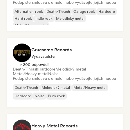
Podepište smlouvu s umělci nebo vydávejte jejich hudbu
Alternativní rock
Death/Thrash
Garage rock
Hardcore
Hard rock
Indie rock
Melodický metal
Metal/Heavy metal
Gruesome Records
Vydavatelství
> 200 odpovědí
Death/Thrash
Hardcore
Melodický metal
Metal/Heavy metal
Noise
Podepište smlouvu s umělci nebo vydávejte jejich hudbu
Death/Thrash
Melodický metal
Metal/Heavy metal
Hardcore
Noise
Punk rock
Heavy Metal Records