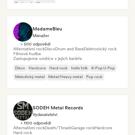
Punk rock
Shoegaze
MadameBleu
Manažer
> 500 odpovědí
Alternativní rock
Disco
Drum and Bass
Elektronický rock
Filmová hudba
Zastupujeme umělce v jejich kariéře
Disco
Hardcore
Hard rock
Indie folk
K-Pop/J-Pop
Melodický metal
Metal/Heavy metal
Pop rock
SODEH Metal Records
Vydavatelství
> 1100 odpovědí
Alternativní rock
Death/Thrash
Garage rock
Hardcore
Hard rock