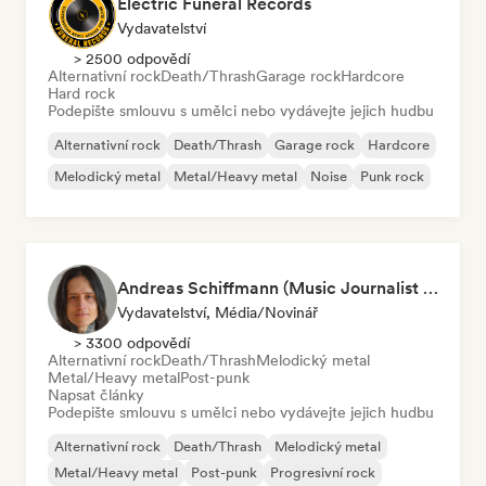
Electric Funeral Records
Vydavatelství
> 2500 odpovědí
Alternativní rock
Death/Thrash
Garage rock
Hardcore
Hard rock
Podepište smlouvu s umělci nebo vydávejte jejich hudbu
Alternativní rock
Death/Thrash
Garage rock
Hardcore
Melodický metal
Metal/Heavy metal
Noise
Punk rock
Andreas Schiffmann (Music Journalist and Label Assistant)
Vydavatelství, Média/novinář
> 3300 odpovědí
Alternativní rock
Death/Thrash
Melodický metal
Metal/Heavy metal
Post-punk
Napsat články
Podepište smlouvu s umělci nebo vydávejte jejich hudbu
Alternativní rock
Death/Thrash
Melodický metal
Metal/Heavy metal
Post-punk
Progresivní rock