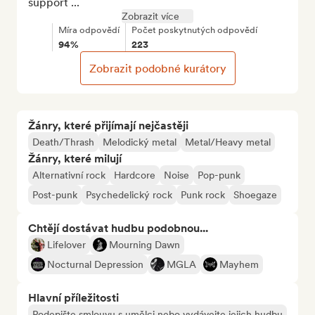
support ...
Zobrazit více
Míra odpovědí
Počet poskytnutých odpovědí
94%
223
Zobrazit podobné kurátory
Žánry, které přijímají nejčastěji
Death/Thrash
Melodický metal
Metal/Heavy metal
Žánry, které milují
Alternativní rock
Hardcore
Noise
Pop-punk
Post-punk
Psychedelický rock
Punk rock
Shoegaze
Chtějí dostávat hudbu podobnou...
Lifelover
Mourning Dawn
Nocturnal Depression
MGLA
Mayhem
Hlavní příležitosti
Podepište smlouvu s umělci nebo vydávejte jejich hudbu