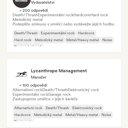
Vydavatelství
> 200 odpovědí
Death/Thrash
Experimentální rock
Hardcore
Hard rock
Melodický metal
Podepište smlouvu s umělci nebo vydávejte jejich hudbu
Death/Thrash
Experimentální rock
Hardcore
Hard rock
Melodický metal
Metal/Heavy metal
Noise
Progresivní rock
Lycanthrope Management
Manažer
< 100 odpovědí
Alternativní rock
Death/Thrash
Elektronický rock
Experimentální rock
Garage rock
Zastupujeme umělce v jejich kariéře
Alternativní rock
Death/Thrash
Elektronický rock
Hardcore
Melodický metal
Metal/Heavy metal
Noise
Post-punk