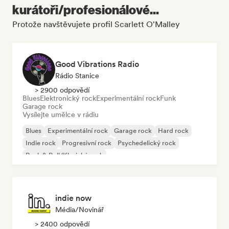
kurátoři/profesionálové...
Protože navštěvujete profil Scarlett O'Malley
Good Vibrations Radio
Rádio Stanice
> 2900 odpovědí
Blues
Elektronický rock
Experimentální rock
Funk
Garage rock
Vysílejte umělce v rádiu
Blues
Experimentální rock
Garage rock
Hard rock
Indie rock
Progresivní rock
Psychedelický rock
Rock & Roll/Klasický rock
indie now
Média/novinář
> 2400 odpovědí