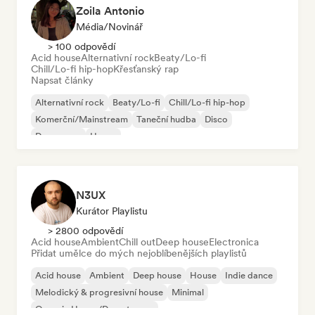
Zoila Antonio
Média/novinář
> 100 odpovědí
Acid house
Alternativní rock
Beaty/Lo-fi
Chill/Lo-fi hip-hop
Křesťanský rap
Napsat články
Alternativní rock
Beaty/Lo-fi
Chill/Lo-fi hip-hop
Komerční/Mainstream
Taneční hudba
Disco
Dream pop
House
N3UX
Kurátor Playlistu
> 2800 odpovědí
Acid house
Ambient
Chill out
Deep house
Electronica
Přidat umělce do mých nejoblíbenějších playlistů
Acid house
Ambient
Deep house
House
Indie dance
Melodický & progresivní house
Minimal
Organic House/Downtempo