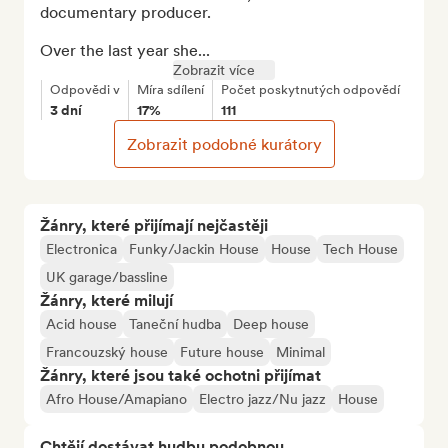
documentary producer.

Over the last year she...
Zobrazit více
Odpovědi v
Míra sdílení
Počet poskytnutých odpovědí
3 dní
17%
111
Zobrazit podobné kurátory
Žánry, které přijímají nejčastěji
Electronica
Funky/Jackin House
House
Tech House
UK garage/bassline
Žánry, které milují
Acid house
Taneční hudba
Deep house
Francouzský house
Future house
Minimal
Žánry, které jsou také ochotni přijímat
Afro House/Amapiano
Electro jazz/Nu jazz
House
Chtějí dostávat hudbu podobnou...