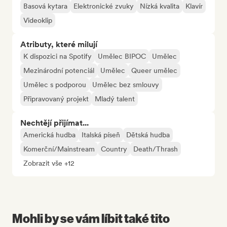
Basová kytara
Elektronické zvuky
Nízká kvalita
Klavír
Videoklip
Atributy, které milují
K dispozici na Spotify
Umělec BIPOC
Umělec
Mezinárodní potenciál
Umělec
Queer umělec
Umělec s podporou
Umělec bez smlouvy
Připravovaný projekt
Mladý talent
Nechtějí přijímat...
Americká hudba
Italská píseň
Dětská hudba
Komerční/Mainstream
Country
Death/Thrash
Zobrazit vše +12
Mohli by se vám líbit také tito