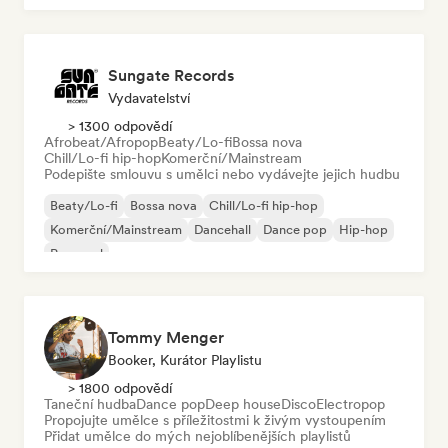
Sungate Records
Vydavatelství
> 1300 odpovědí
Afrobeat/Afropop
Beaty/Lo-fi
Bossa nova
Chill/Lo-fi hip-hop
Komerční/Mainstream
Podepište smlouvu s umělci nebo vydávejte jejich hudbu
Beaty/Lo-fi
Bossa nova
Chill/Lo-fi hip-hop
Komerční/Mainstream
Dancehall
Dance pop
Hip-hop
Pop-soul
Tommy Menger
Booker, Kurátor Playlistu
> 1800 odpovědí
Taneční hudba
Dance pop
Deep house
Disco
Electropop
Propojujte umělce s příležitostmi k živým vystoupením
Přidat umělce do mých nejoblíbenějších playlistů