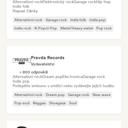
Alternativní rock
Elektronický rock
Garage rock
Hip-hop
Indie folk
Napsat články
Alternativní rock
Garage rock
Indie folk
Indie pop
Indie rock
K-Pop/J-Pop
Metal/Heavy metal
Pop rock
Pravda Records
Vydavatelství
> 800 odpovědí
Alternativní rock
Dream pop
Electronica
Garage rock
Indie pop
Podepište smlouvu s umělci nebo vydávejte jejich hudbu
Alternativní rock
Dream pop
Garage rock
New wave
Pop-soul
Reggae
Shoegaze
Soul