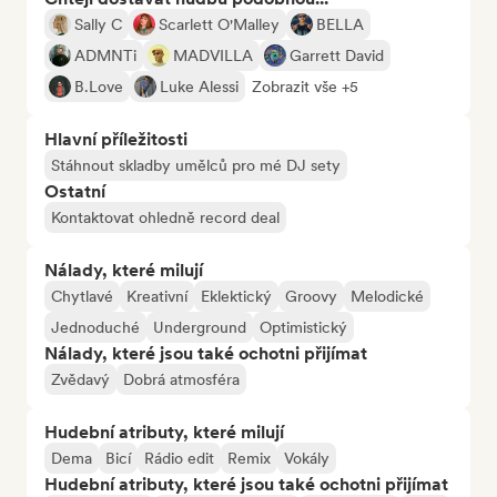
Sally C
Scarlett O'Malley
BELLA
ADMNTi
MADVILLA
Garrett David
B.Love
Luke Alessi
Zobrazit vše +5
Hlavní příležitosti
Stáhnout skladby umělců pro mé DJ sety
Ostatní
Kontaktovat ohledně record deal
Nálady, které milují
Chytlavé
Kreativní
Eklektický
Groovy
Melodické
Jednoduché
Underground
Optimistický
Nálady, které jsou také ochotni přijímat
Zvědavý
Dobrá atmosféra
Hudební atributy, které milují
Dema
Bicí
Rádio edit
Remix
Vokály
Hudební atributy, které jsou také ochotni přijímat