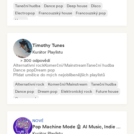
Taneční hudba
Dance pop
Deep house
Disco
Electropop
Francouzský house
Francouzský pop
House
Timothy Tunes
Kurátor Playlistu
> 300 odpovědí
Alternativní rock
Komerční/Mainstream
Taneční hudba
Dance pop
Dream pop
Přidat umělce do mých nejoblíbenějších playlistů
Alternativní rock
Komerční/Mainstream
Taneční hudba
Dance pop
Dream pop
Elektronický rock
Future house
Garage rock
NOVÉ
Pop Machine Mode 🤖 AI Music, Indie Pop & Dream Pop
Kurátor Playlistu