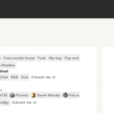
o
Francouzský house
Funk
Hip-hop
Pop rock
/Bassline
jímat
čtině
R&B
Soul
Zobrazit vše +2
..
 NTM
Phoenix
Stevie Wonder
Prince
odigy
Zobrazit vše +5