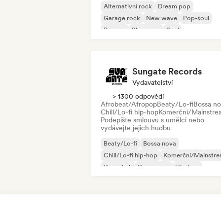
Alternativní rock
Dream pop
Garage rock
New wave
Pop-soul
Reggae
Shoegaze
Soul
Sungate Records
Vydavatelství
> 1300 odpovědí
Afrobeat/Afropop
Beaty/Lo-fi
Bossa no
Chill/Lo-fi hip-hop
Komerční/Mainstre
Podepište smlouvu s umělci nebo
vydávejte jejich hudbu
Beaty/Lo-fi
Bossa nova
Chill/Lo-fi hip-hop
Komerční/Mainstr
Dancehall
Dance pop
Hip-hop
Pop-soul