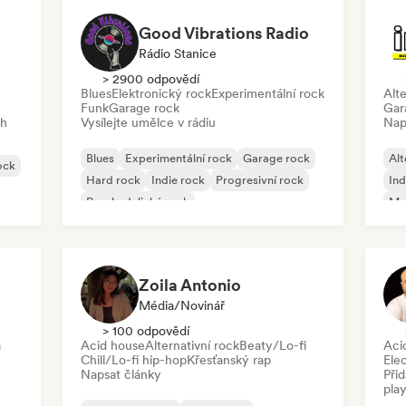
Good Vibrations Radio
Rádio Stanice
> 2900 odpovědí
Blues
Elektronický rock
Experimentální rock
Alte
Funk
Garage rock
Gar
ch
Vysílejte umělce v rádiu
Nap
Blues
Experimentální rock
Garage rock
Alt
ock
Hard rock
Indie rock
Progresivní rock
Ind
Psychedelický rock
Me
Rock & Roll/Klasický rock
Zoila Antonio
Média/novinář
> 100 odpovědí
a
Acid house
Alternativní rock
Beaty/Lo-fi
Aci
Chill/Lo-fi hip-hop
Křesťanský rap
Ele
Napsat články
Při
play