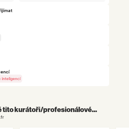
ijímat
gencí
inteligencí
é tito kurátoři/profesionálové...
fr