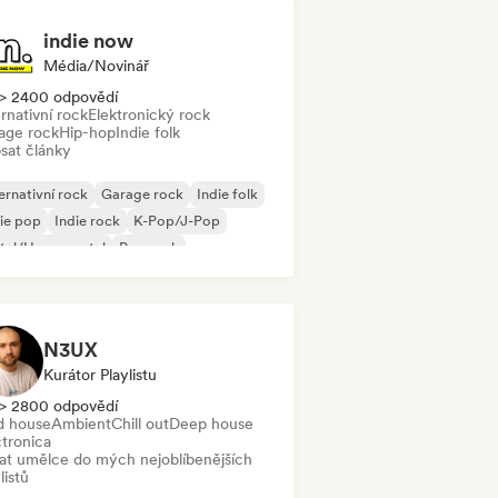
indie now
Média/novinář
> 2400 odpovědí
rnativní rock
Elektronický rock
age rock
Hip-hop
Indie folk
sat články
ernativní rock
Garage rock
Indie folk
ie pop
Indie rock
K-Pop/J-Pop
tal/Heavy metal
Pop rock
N3UX
Kurátor Playlistu
> 2800 odpovědí
d house
Ambient
Chill out
Deep house
ctronica
dat umělce do mých nejoblíbenějších
listů