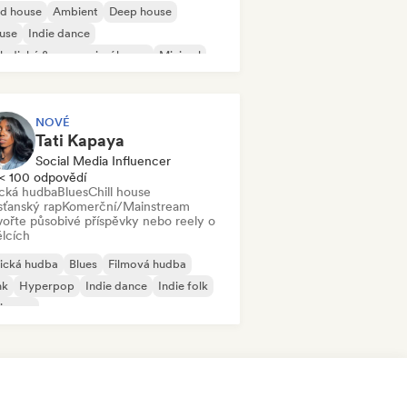
id house
Ambient
Deep house
use
Indie dance
odický & progresivní house
Minimal
ganic House/Downtempo
NOVÉ
Tati Kapaya
Social Media Influencer
< 100 odpovědí
ická hudba
Blues
Chill house
sťanský rap
Komerční/Mainstream
vořte působivé příspěvky nebo reely o
lcích
ická hudba
Blues
Filmová hudba
nk
Hyperpop
Indie dance
Indie folk
ie pop