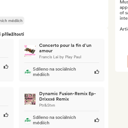
Mus
app
of s
inte
lních médiích
Arti
říležitosti
Concerto pour la fin d'un
amour
Francis Lai by Play Paul
Sdíleno na sociálních
médiích
Dynamic Fusion-Remix Ep-
Drixxxé Remix
Ptr&Stvn
Sdíleno na sociálních
médiích