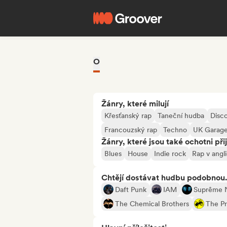
O
Žánry, které milují
Křesťanský rap
Taneční hudba
Disc
Francouzský rap
Techno
UK Garage
Žánry, které jsou také ochotni při
Blues
House
Indie rock
Rap v angli
Chtějí dostávat hudbu podobnou.
Daft Punk
IAM
Suprême
The Chemical Brothers
The Pr