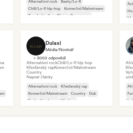
Alternativní rock
Beaty/Lo-fi
Ac
Chill/Lo-fi hip-hop
Komerční/Mainstream
Ho
Taneční hudba
Disco
Dream pop
Mel
House
Or
Dulaxi
Média/novinář
> 3000 odpovědí
va
Alternativní rock
Chill/Lo-fi hip-hop
Afr
am
Křesťanský rap
Komerční/Mainstream
Kře
Country
Vyt
Napsat články
umě
Alternativní rock
Křesťanský rap
Afr
eam
Komerční/Mainstream
Country
Dub
Fu
Funk
Hardcore
Hip-hop
Ind