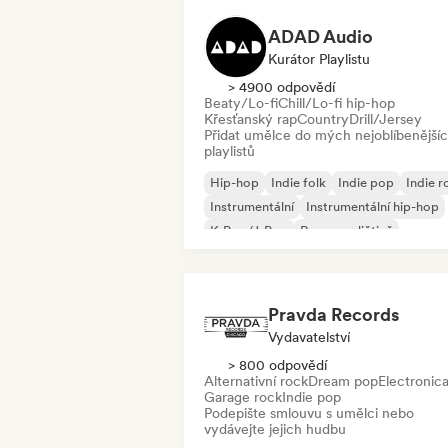
ADAD Audio
Kurátor Playlistu
> 4900 odpovědí
Beaty/Lo-fi
Chill/Lo-fi hip-hop
Křesťanský rap
Country
Drill/Jersey
Přidat umělce do mých nejoblíbenější
playlistů
Hip-hop
Indie folk
Indie pop
Indie r
Instrumentální
Instrumentální hip-hop
K-Pop/J-Pop
Rap v angličtině
Pravda Records
Vydavatelství
> 800 odpovědí
Alternativní rock
Dream pop
Electronic
Garage rock
Indie pop
Podepište smlouvu s umělci nebo
vydávejte jejich hudbu