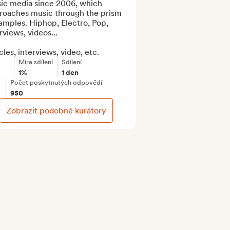
ic media since 2006, which 
roaches music through the prism 
amples. Hiphop, Electro, Pop, 
rviews, videos...

cles, interviews, video, etc.
Míra sdílení
Sdílení
1%
1 den
Počet poskytnutých odpovědí
950
Zobrazit podobné kurátory