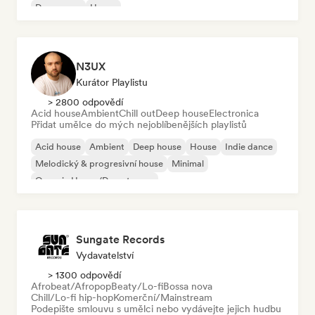
Dream pop
House
N3UX
Kurátor Playlistu
> 2800 odpovědí
Acid house
Ambient
Chill out
Deep house
Electronica
Přidat umělce do mých nejoblíbenějších playlistů
Acid house
Ambient
Deep house
House
Indie dance
Melodický & progresivní house
Minimal
Organic House/Downtempo
Sungate Records
Vydavatelství
> 1300 odpovědí
Afrobeat/Afropop
Beaty/Lo-fi
Bossa nova
Chill/Lo-fi hip-hop
Komerční/Mainstream
Podepište smlouvu s umělci nebo vydávejte jejich hudbu