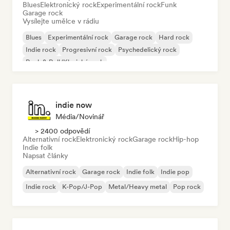
Blues
Elektronický rock
Experimentální rock
Funk
Garage rock
Vysílejte umělce v rádiu
Blues
Experimentální rock
Garage rock
Hard rock
Indie rock
Progresivní rock
Psychedelický rock
Rock & Roll/Klasický rock
indie now
Média/novinář
> 2400 odpovědí
Alternativní rock
Elektronický rock
Garage rock
Hip-hop
Indie folk
Napsat články
Alternativní rock
Garage rock
Indie folk
Indie pop
Indie rock
K-Pop/J-Pop
Metal/Heavy metal
Pop rock