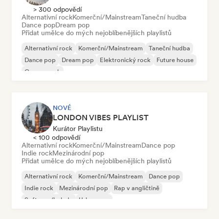
> 300 odpovědí
Alternativní rock
Komerční/Mainstream
Taneční hudba
Dance pop
Dream pop
Přidat umělce do mých nejoblíbenějších playlistů
Alternativní rock
Komerční/Mainstream
Taneční hudba
Dance pop
Dream pop
Elektronický rock
Future house
Garage rock
NOVÉ
LONDON VIBES PLAYLIST
Kurátor Playlistu
< 100 odpovědí
Alternativní rock
Komerční/Mainstream
Dance pop
Indie rock
Mezinárodní pop
Přidat umělce do mých nejoblíbenějších playlistů
Alternativní rock
Komerční/Mainstream
Dance pop
Indie rock
Mezinárodní pop
Rap v angličtině
Soft pop/balada
Urban pop