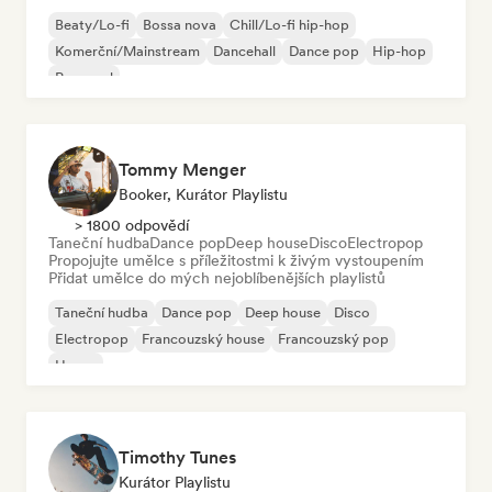
Beaty/Lo-fi
Bossa nova
Chill/Lo-fi hip-hop
Komerční/Mainstream
Dancehall
Dance pop
Hip-hop
Pop-soul
Tommy Menger
Booker, Kurátor Playlistu
> 1800 odpovědí
Taneční hudba
Dance pop
Deep house
Disco
Electropop
Propojujte umělce s příležitostmi k živým vystoupením
Přidat umělce do mých nejoblíbenějších playlistů
Taneční hudba
Dance pop
Deep house
Disco
Electropop
Francouzský house
Francouzský pop
House
Timothy Tunes
Kurátor Playlistu