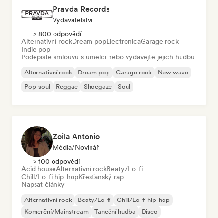
Pravda Records
Vydavatelství
> 800 odpovědí
Alternativní rock
Dream pop
Electronica
Garage rock
Indie pop
Podepište smlouvu s umělci nebo vydávejte jejich hudbu
Alternativní rock
Dream pop
Garage rock
New wave
Pop-soul
Reggae
Shoegaze
Soul
Zoila Antonio
Média/novinář
> 100 odpovědí
Acid house
Alternativní rock
Beaty/Lo-fi
Chill/Lo-fi hip-hop
Křesťanský rap
Napsat články
Alternativní rock
Beaty/Lo-fi
Chill/Lo-fi hip-hop
Komerční/Mainstream
Taneční hudba
Disco