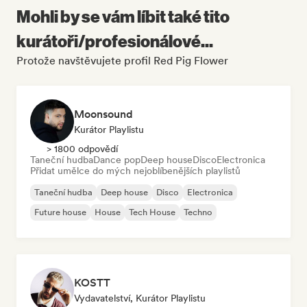
Mohli by se vám líbit také tito
kurátoři/profesionálové...
Protože navštěvujete profil Red Pig Flower
Moonsound
Kurátor Playlistu
> 1800 odpovědí
Taneční hudba
Dance pop
Deep house
Disco
Electronica
Přidat umělce do mých nejoblíbenějších playlistů
Taneční hudba
Deep house
Disco
Electronica
Future house
House
Tech House
Techno
KOSTT
Vydavatelství, Kurátor Playlistu