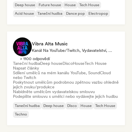
Deep house
Future house
House
Tech House
Acid house
Taneční hudba
Dance pop
Electropop
Vibra Alta Music
Kanál Na YouTube/Twitch, Vydavatelství, Média/novinář, Vydavatel, Zvukový Expert
> 1100 odpovědí
Taneční hudba
Deep house
Disco
House
Tech House
Napsat články
Sdílení umělců na mém kanálu YouTube, SoundCloud
nebo Twitch
Poskytnout umělcům podrobnou zpětnou vazbu ohledně
jejich zvuku/produkce
Nabídněte umělcům vydavatelskou smlouvu
Podepište smlouvu s umělci nebo vydávejte jejich hudbu
Taneční hudba
Deep house
Disco
House
Tech House
Techno