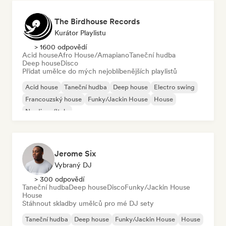
The Birdhouse Records
Kurátor Playlistu
> 1600 odpovědí
Acid house
Afro House/Amapiano
Taneční hudba
Deep house
Disco
Přidat umělce do mých nejoblíbenějších playlistů
Acid house
Taneční hudba
Deep house
Electro swing
Francouzský house
Funky/Jackin House
House
Nu-disco/Italo
Jerome Six
Vybraný DJ
> 300 odpovědí
Taneční hudba
Deep house
Disco
Funky/Jackin House
House
Stáhnout skladby umělců pro mé DJ sety
Taneční hudba
Deep house
Funky/Jackin House
House