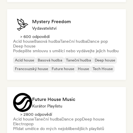
Mystery Freedom
Vydavatelství
> 600 odpovědí
Acid house
Basová hudba
Taneční hudba
Dance pop
Deep house
Podepište smlouvu s umělci nebo vydávejte jejich hudbu
Acid house
Basová hudba
Taneční hudba
Deep house
Francouzský house
Future house
House
Tech House
Future House Music
Kurátor Playlistu
> 2800 odpovědí
Acid house
Taneční hudba
Dance pop
Deep house
Electropop
Přidat umělce do mých nejoblíbenějších playlistů