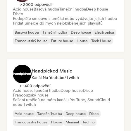
> 2000 odpovědí
Acid house
Basová hudba
Taneční hudba
Deep house
Disco
Podepište smlouvu s umělci nebo vydávejte jejich hudbu
Přidat umělce do mých nejoblíbenějších playlistů
Basová hudba
Taneční hudba
Deep house
Electronica
Francouzský house
Future house
House
Tech House
Handpicked Music
Kanál Na YouTube/Twitch
> 1400 odpovědí
Acid house
Taneční hudba
Deep house
Disco
Francouzský house
Sdílení umělců na mém kanálu YouTube, SoundCloud
nebo Twitch
Acid house
Taneční hudba
Deep house
Disco
Francouzský house
House
Minimal
Techno