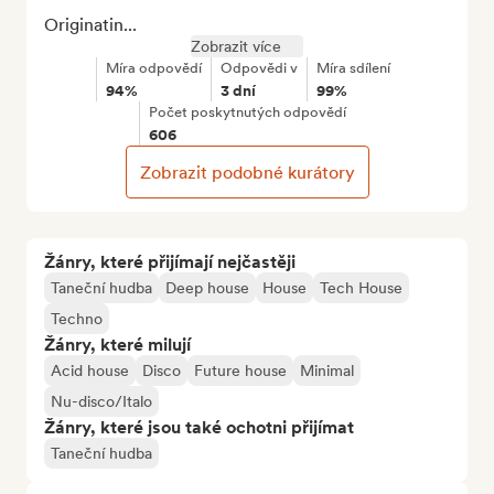
Originatin...
Zobrazit více
Míra odpovědí
Odpovědi v
Míra sdílení
94%
3 dní
99%
Počet poskytnutých odpovědí
606
Zobrazit podobné kurátory
Žánry, které přijímají nejčastěji
Taneční hudba
Deep house
House
Tech House
Techno
Žánry, které milují
Acid house
Disco
Future house
Minimal
Nu-disco/Italo
Žánry, které jsou také ochotni přijímat
Taneční hudba