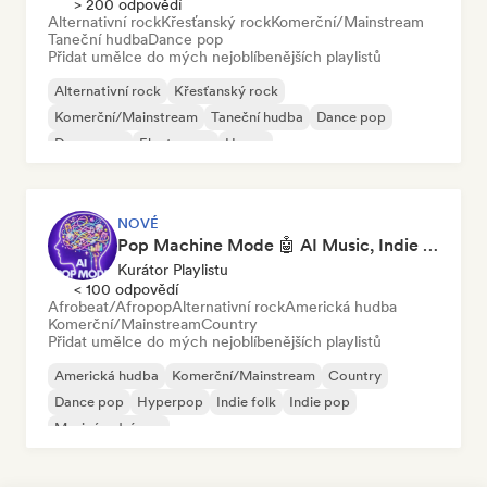
> 200 odpovědí
Alternativní rock
Křesťanský rock
Komerční/Mainstream
Taneční hudba
Dance pop
Přidat umělce do mých nejoblíbenějších playlistů
Alternativní rock
Křesťanský rock
Komerční/Mainstream
Taneční hudba
Dance pop
Dream pop
Electropop
House
NOVÉ
Pop Machine Mode 🤖 AI Music, Indie Pop & Dream Pop
Kurátor Playlistu
< 100 odpovědí
Afrobeat/Afropop
Alternativní rock
Americká hudba
Komerční/Mainstream
Country
Přidat umělce do mých nejoblíbenějších playlistů
Americká hudba
Komerční/Mainstream
Country
Dance pop
Hyperpop
Indie folk
Indie pop
Mezinárodní pop