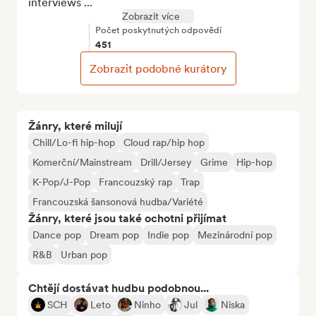
interviews ...
Zobrazit více
Počet poskytnutých odpovědí
451
Zobrazit podobné kurátory
Žánry, které milují
Chill/Lo-fi hip-hop
Cloud rap/hip hop
Komerční/Mainstream
Drill/Jersey
Grime
Hip-hop
K-Pop/J-Pop
Francouzský rap
Trap
Francouzská šansonová hudba/Variété
Žánry, které jsou také ochotni přijímat
Dance pop
Dream pop
Indie pop
Mezinárodní pop
R&B
Urban pop
Chtějí dostávat hudbu podobnou...
SCH
Leto
Ninho
Jul
Niska