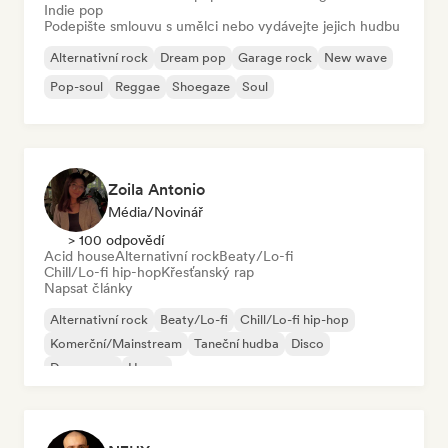
Indie pop
Podepište smlouvu s umělci nebo vydávejte jejich hudbu
Alternativní rock
Dream pop
Garage rock
New wave
Pop-soul
Reggae
Shoegaze
Soul
Zoila Antonio
Média/novinář
> 100 odpovědí
Acid house
Alternativní rock
Beaty/Lo-fi
Chill/Lo-fi hip-hop
Křesťanský rap
Napsat články
Alternativní rock
Beaty/Lo-fi
Chill/Lo-fi hip-hop
Komerční/Mainstream
Taneční hudba
Disco
Dream pop
House