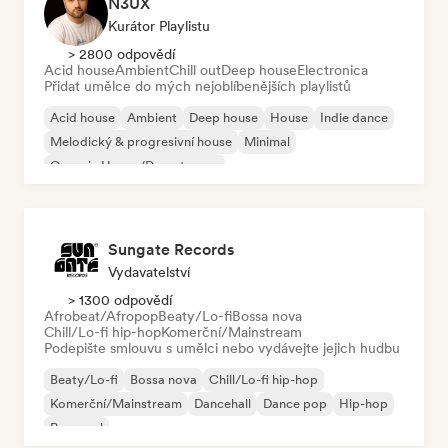
N3UX
Kurátor Playlistu
> 2800 odpovědí
Acid house
Ambient
Chill out
Deep house
Electronica
Přidat umělce do mých nejoblíbenějších playlistů
Acid house
Ambient
Deep house
House
Indie dance
Melodický & progresivní house
Minimal
Organic House/Downtempo
Sungate Records
Vydavatelství
> 1300 odpovědí
Afrobeat/Afropop
Beaty/Lo-fi
Bossa nova
Chill/Lo-fi hip-hop
Komerční/Mainstream
Podepište smlouvu s umělci nebo vydávejte jejich hudbu
Beaty/Lo-fi
Bossa nova
Chill/Lo-fi hip-hop
Komerční/Mainstream
Dancehall
Dance pop
Hip-hop
Pop-soul