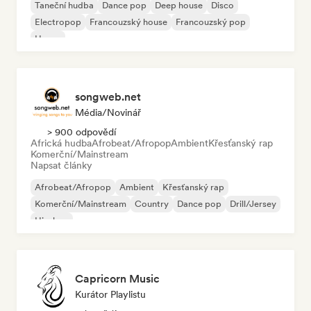
Taneční hudba
Dance pop
Deep house
Disco
Electropop
Francouzský house
Francouzský pop
House
songweb.net
Média/novinář
> 900 odpovědí
Africká hudba
Afrobeat/Afropop
Ambient
Křesťanský rap
Komerční/Mainstream
Napsat články
Afrobeat/Afropop
Ambient
Křesťanský rap
Komerční/Mainstream
Country
Dance pop
Drill/Jersey
Hip-hop
Capricorn Music
Kurátor Playlistu