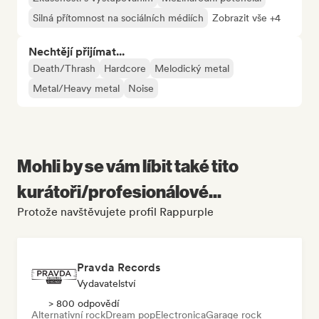
Silná přítomnost na sociálních médiích
Zobrazit vše +4
Nechtějí přijímat...
Death/Thrash
Hardcore
Melodický metal
Metal/Heavy metal
Noise
Mohli by se vám líbit také tito
kurátoři/profesionálové...
Protože navštěvujete profil Rappurple
Pravda Records
Vydavatelství
> 800 odpovědí
Alternativní rock
Dream pop
Electronica
Garage rock