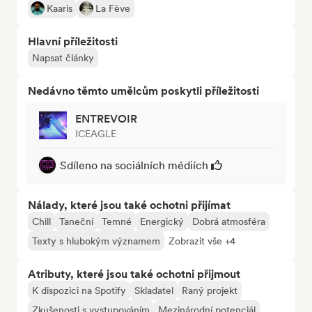
Kaaris
La Fève
Hlavní příležitosti
Napsat články
Nedávno těmto umělcům poskytli příležitosti
ENTREVOIR
ICEAGLE
Sdíleno na sociálních médiích
Nálady, které jsou také ochotni přijímat
Chill
Taneční
Temné
Energický
Dobrá atmosféra
Texty s hlubokým významem
Zobrazit vše +4
Atributy, které jsou také ochotni přijmout
K dispozici na Spotify
Skladatel
Raný projekt
Zkušenosti s vystupováním
Mezinárodní potenciál