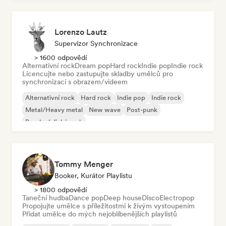
Lorenzo Lautz
Supervizor Synchronizace
> 1600 odpovědí
Alternativní rock
Dream pop
Hard rock
Indie pop
Indie rock
Licencujte nebo zastupujte skladby umělců pro
synchronizaci s obrazem/videem
Alternativní rock
Hard rock
Indie pop
Indie rock
Metal/Heavy metal
New wave
Post-punk
Psychedelický rock
Tommy Menger
Booker, Kurátor Playlistu
> 1800 odpovědí
Taneční hudba
Dance pop
Deep house
Disco
Electropop
Propojujte umělce s příležitostmi k živým vystoupením
Přidat umělce do mých nejoblíbenějších playlistů