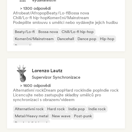
Vydavatelství
> 1300 odpovědí
Afrobeat/Afropop
Beaty/Lo-fi
Bossa nova
Chill/Lo-fi hip-hop
Komerční/Mainstream
Podepište smlouvu s umělci nebo vydávejte jejich hudbu
Beaty/Lo-fi
Bossa nova
Chill/Lo-fi hip-hop
Komerční/Mainstream
Dancehall
Dance pop
Hip-hop
Pop-soul
Lorenzo Lautz
Supervizor Synchronizace
> 1600 odpovědí
Alternativní rock
Dream pop
Hard rock
Indie pop
Indie rock
Licencujte nebo zastupujte skladby umělců pro
synchronizaci s obrazem/videem
Alternativní rock
Hard rock
Indie pop
Indie rock
Metal/Heavy metal
New wave
Post-punk
Psychedelický rock