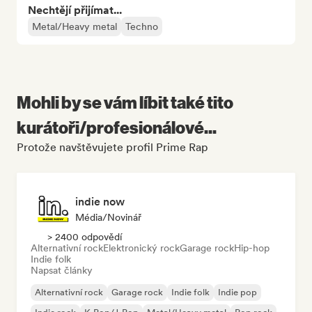
Nechtějí přijímat...
Metal/Heavy metal
Techno
Mohli by se vám líbit také tito
kurátoři/profesionálové...
Protože navštěvujete profil Prime Rap
indie now
Média/novinář
> 2400 odpovědí
Alternativní rock
Elektronický rock
Garage rock
Hip-hop
Indie folk
Napsat články
Alternativní rock
Garage rock
Indie folk
Indie pop