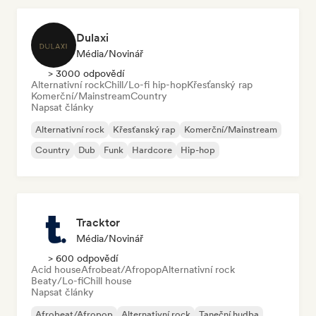
Dulaxi
Média/novinář
> 3000 odpovědí
Alternativní rock
Chill/Lo-fi hip-hop
Křesťanský rap
Komerční/Mainstream
Country
Napsat články
Alternativní rock
Křesťanský rap
Komerční/Mainstream
Country
Dub
Funk
Hardcore
Hip-hop
Tracktor
Média/novinář
> 600 odpovědí
Acid house
Afrobeat/Afropop
Alternativní rock
Beaty/Lo-fi
Chill house
Napsat články
Afrobeat/Afropop
Alternativní rock
Taneční hudba