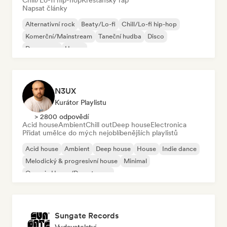
Chill/Lo-fi hip-hop
Křesťanský rap
Napsat články
Alternativní rock
Beaty/Lo-fi
Chill/Lo-fi hip-hop
Komerční/Mainstream
Taneční hudba
Disco
Dream pop
House
N3UX
Kurátor Playlistu
> 2800 odpovědí
Acid house
Ambient
Chill out
Deep house
Electronica
Přidat umělce do mých nejoblíbenějších playlistů
Acid house
Ambient
Deep house
House
Indie dance
Melodický & progresivní house
Minimal
Organic House/Downtempo
Sungate Records