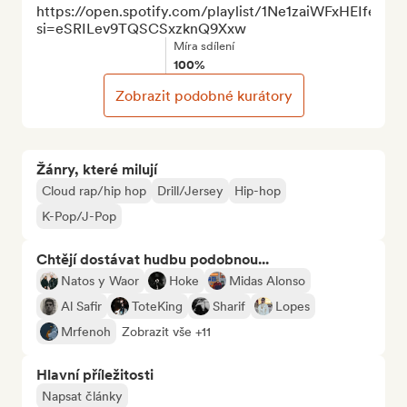
https://open.spotify.com/playlist/1Ne1zaiWFxHEIfeGw
si=eSRILev9TQSCSxzknQ9Xxw
Míra sdílení
100%
Zobrazit podobné kurátory
Žánry, které milují
Cloud rap/hip hop
Drill/Jersey
Hip-hop
K-Pop/J-Pop
Chtějí dostávat hudbu podobnou...
Natos y Waor
Hoke
Midas Alonso
Al Safir
ToteKing
Sharif
Lopes
Mrfenoh
Zobrazit vše +11
Hlavní příležitosti
Napsat články