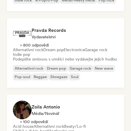
Indie rock
K-Pop/J-Pop
Metal/Heavy metal
Pop rock
Pravda Records
Vydavatelství
> 800 odpovědí
Alternativní rock
Dream pop
Electronica
Garage rock
Indie pop
Podepište smlouvu s umělci nebo vydávejte jejich hudbu
Alternativní rock
Dream pop
Garage rock
New wave
Pop-soul
Reggae
Shoegaze
Soul
Zoila Antonio
Média/novinář
> 100 odpovědí
Acid house
Alternativní rock
Beaty/Lo-fi