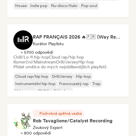
House
Indie pop
Nu-disco/Italo
Pop-soul
RAP FRANÇAIS 2026 🔥🇫🇷 (Way Records)
Kurátor Playlistu
> 5700 odpovědí
Chill/Lo-fi hip-hop
Cloud rap/hip hop
Komerční/Mainstream
Drill/Jersey
Hip-hop
Přidat umělce do mých nejoblíbenějších playlistů
Cloud rap/hip hop
Drill/Jersey
Hip-hop
Instrumentální hip-hop
Francouzský rap
Trap
Urban pop
Chill/Lo-fi hip-hop
Podrobná zpětná vazba
Rob Tavaglione/Catalyst Recording
Zvukový Expert
> 800 odpovědí