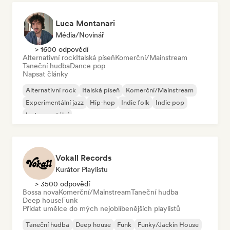
Luca Montanari
Média/novinář
> 1600 odpovědí
Alternativní rock
Italská píseň
Komerční/Mainstream
Taneční hudba
Dance pop
Napsat články
Alternativní rock
Italská píseň
Komerční/Mainstream
Experimentální jazz
Hip-hop
Indie folk
Indie pop
Instrumentální
Vokall Records
Kurátor Playlistu
> 3500 odpovědí
Bossa nova
Komerční/Mainstream
Taneční hudba
Deep house
Funk
Přidat umělce do mých nejoblíbenějších playlistů
Taneční hudba
Deep house
Funk
Funky/Jackin House