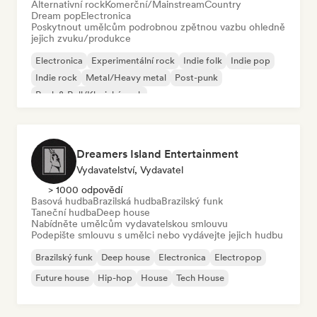
Alternativní rock
Komerční/Mainstream
Country
Dream pop
Electronica
Poskytnout umělcům podrobnou zpětnou vazbu ohledně
jejich zvuku/produkce
Electronica
Experimentální rock
Indie folk
Indie pop
Indie rock
Metal/Heavy metal
Post-punk
Rock & Roll/Klasický rock
Dreamers Island Entertainment
Vydavatelství, Vydavatel
> 1000 odpovědí
Basová hudba
Brazilská hudba
Brazilský funk
Taneční hudba
Deep house
Nabídněte umělcům vydavatelskou smlouvu
Podepište smlouvu s umělci nebo vydávejte jejich hudbu
Brazilský funk
Deep house
Electronica
Electropop
Future house
Hip-hop
House
Tech House