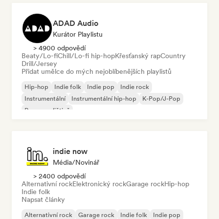
ADAD Audio
Kurátor Playlistu
> 4900 odpovědí
Beaty/Lo-fi
Chill/Lo-fi hip-hop
Křesťanský rap
Country
Drill/Jersey
Přidat umělce do mých nejoblíbenějších playlistů
Hip-hop
Indie folk
Indie pop
Indie rock
Instrumentální
Instrumentální hip-hop
K-Pop/J-Pop
Rap v angličtině
indie now
Média/novinář
> 2400 odpovědí
Alternativní rock
Elektronický rock
Garage rock
Hip-hop
Indie folk
Napsat články
Alternativní rock
Garage rock
Indie folk
Indie pop