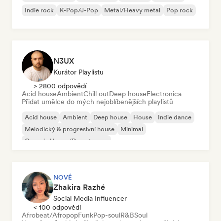
Indie rock
K-Pop/J-Pop
Metal/Heavy metal
Pop rock
N3UX
Kurátor Playlistu
> 2800 odpovědí
Acid house
Ambient
Chill out
Deep house
Electronica
Přidat umělce do mých nejoblíbenějších playlistů
Acid house
Ambient
Deep house
House
Indie dance
Melodický & progresivní house
Minimal
Organic House/Downtempo
NOVÉ
Zhakira Razhé
Social Media Influencer
< 100 odpovědí
Afrobeat/Afropop
Funk
Pop-soul
R&B
Soul