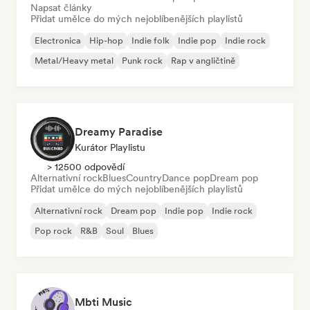
Napsat články
Přidat umělce do mých nejoblíbenějších playlistů
Electronica
Hip-hop
Indie folk
Indie pop
Indie rock
Metal/Heavy metal
Punk rock
Rap v angličtině
Dreamy Paradise
Kurátor Playlistu
> 12500 odpovědí
Alternativní rock
Blues
Country
Dance pop
Dream pop
Přidat umělce do mých nejoblíbenějších playlistů
Alternativní rock
Dream pop
Indie pop
Indie rock
Pop rock
R&B
Soul
Blues
Mbti Music