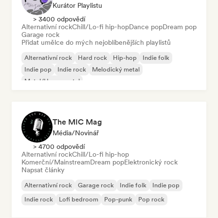
Kurátor Playlistu
> 3400 odpovědí
Alternativní rock
Chill/Lo-fi hip-hop
Dance pop
Dream pop
Garage rock
Přidat umělce do mých nejoblíbenějších playlistů
Alternativní rock
Hard rock
Hip-hop
Indie folk
Indie pop
Indie rock
Melodický metal
Metal/Heavy metal
The MIC Mag
Média/novinář
> 4700 odpovědí
Alternativní rock
Chill/Lo-fi hip-hop
Komerční/Mainstream
Dream pop
Elektronický rock
Napsat články
Alternativní rock
Garage rock
Indie folk
Indie pop
Indie rock
Lofi bedroom
Pop-punk
Pop rock