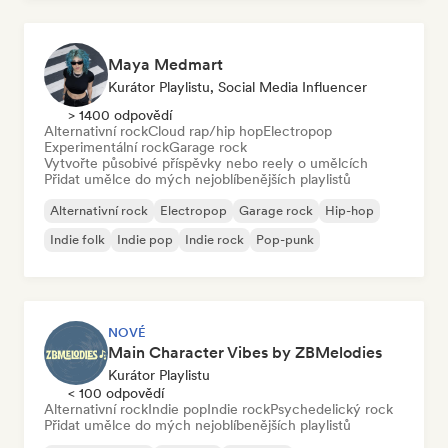
Maya Medmart
Kurátor Playlistu, Social Media Influencer
> 1400 odpovědí
Alternativní rock
Cloud rap/hip hop
Electropop
Experimentální rock
Garage rock
Vytvořte působivé příspěvky nebo reely o umělcích
Přidat umělce do mých nejoblíbenějších playlistů
Alternativní rock
Electropop
Garage rock
Hip-hop
Indie folk
Indie pop
Indie rock
Pop-punk
NOVÉ
Main Character Vibes by ZBMelodies
Kurátor Playlistu
< 100 odpovědí
Alternativní rock
Indie pop
Indie rock
Psychedelický rock
Přidat umělce do mých nejoblíbenějších playlistů