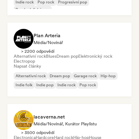
Indie rock
Pop rock
Progresivní pop
Psychedelický pop
Plan Arteria
Média/novinář
> 2200 odpovědí
Alternativní rock
Blues
Dream pop
Elektronický rock
Electropop
Napsat články
Alternativní rock
Dream pop
Garage rock
Hip-hop
Indie folk
Indie pop
Indie rock
Pop rock
lacaverna.net
Média/novinář, Kurátor Playlistu
> 3500 odpovědí
Electronica
Hardcore
Hard rock
Hip-hop
House