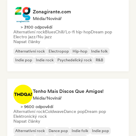
Zonagirante.com
Média/novinář
> 3100 odpovědí
Alternativní rock
Blues
Chill/Lo-fi hip-hop
Dream pop
Electro jazz/Nu jazz
Napsat články
Alternativní rock
Electropop
Hip-hop
Indie folk
Indie pop
Indie rock
Psychedelický rock
R&B
Tenho Mais Discos Que Amigos!
Média/novinář
> 9600 odpovědí
Alternativní rock
Coldwave
Dance pop
Dream pop
Elektronický rock
Napsat články
Alternativní rock
Dance pop
Indie folk
Indie pop