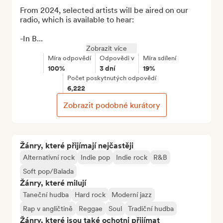
From 2024, selected artists will be aired on our 
radio, which is available to hear:

-In B...
Zobrazit více
Míra odpovědí
Odpovědi v
Míra sdílení
100%
3 dní
19%
Počet poskytnutých odpovědí
6,222
Zobrazit podobné kurátory
Žánry, které přijímají nejčastěji
Alternativní rock
Indie pop
Indie rock
R&B
Soft pop/Balada
Žánry, které milují
Taneční hudba
Hard rock
Moderní jazz
Rap v angličtině
Reggae
Soul
Tradiční hudba
Žánry, které jsou také ochotni přijímat