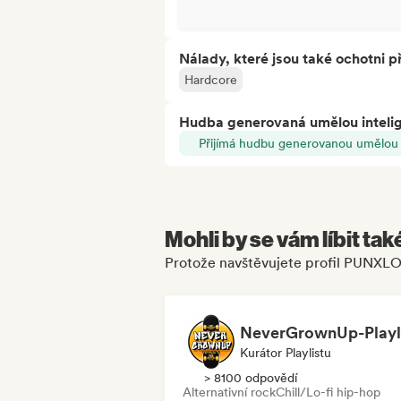
Nálady, které jsou také ochotni př
Hardcore
Hudba generovaná umělou inteli
Přijímá hudbu generovanou umělou i
Mohli by se vám líbit tak
Protože navštěvujete profil PUNXL
Kurátor Playlistu
> 8100 odpovědí
Alternativní rock
Chill/Lo-fi hip-hop