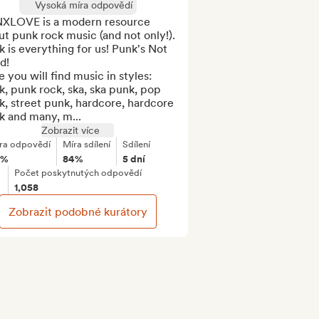
Vysoká míra odpovědí
XLOVE is a modern resource 
t punk rock music (and not only!). 
 is everything for us! Punk's Not 
!

 you will find music in styles: 
, punk rock, ska, ska punk, pop 
, street punk, hardcore, hardcore 
k and many, m...
Zobrazit více
ra odpovědí
Míra sdílení
Sdílení
5%
84%
5 dní
Počet poskytnutých odpovědí
1,058
Zobrazit podobné kurátory