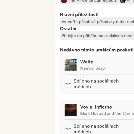
The All-American Rejects
All
Hlavní příležitosti
Vytvořte působivé příspěvky nebo ree
Ostatní
Přidejte do příběhu na sociálních médi
Nedávno těmto umělcům poskytli p
Waltz
Neutral Snap
Sdíleno na sociálních
médiích
Voy al Infierno
Mark Holroyd and the Carme
Sdíleno na sociálních
médiích