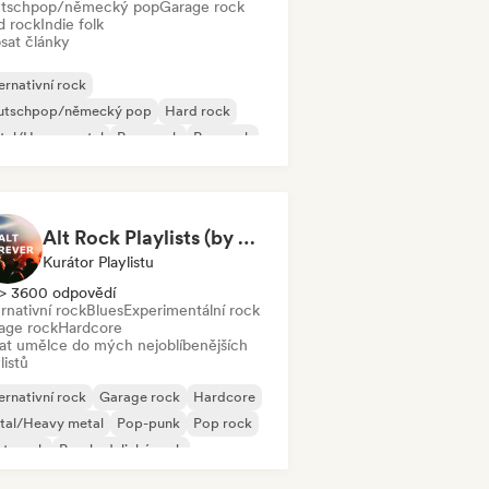
tschpop/německý pop
Garage rock
d rock
Indie folk
sat články
ernativní rock
utschpop/německý pop
Hard rock
tal/Heavy metal
Pop-punk
Pop rock
st-punk
Punk rock
Alt Rock Playlists (by Saticöy)
Kurátor Playlistu
> 3600 odpovědí
rnativní rock
Blues
Experimentální rock
age rock
Hardcore
dat umělce do mých nejoblíbenějších
listů
ernativní rock
Garage rock
Hardcore
tal/Heavy metal
Pop-punk
Pop rock
st-punk
Psychedelický rock