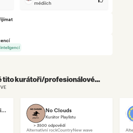
médiích
ijímat
gencí
nteligencí
é tito kurátoři/profesionálové...
OVE
NeverGrownUp-Playlists
No Clouds
Kurátor Playlistu
> 3500 odpovědí
Alternativní rock
Country
New wave
Alte