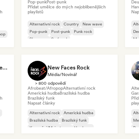
Pop-punk
Post-punk
Deu
Přidat umělce do mých nejoblíbenějších
Har
ch
playlistů
Nap
Alternativní rock
Country
New wave
Alt
Pop-punk
Post-punk
Punk rock
De
hop
Shoegaze
Surf rock
Me
Po
pop punk - alt rock & emo
New Faces Rock
Média/novinář
> 800 odpovědí
Afrobeat/Afropop
Alternativní rock
Alte
Americká hudba
Brazilská hudba
Gar
ch
Brazilský funk
Při
Napsat články
play
k
Alternativní rock
Americká hudba
Alt
Brazilská hudba
Brazilský funk
Me
Komerční/Mainstream
Hardcore
Po
Melodický metal
Pop-punk