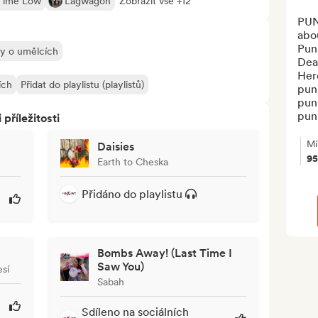
 Time Low
Lagwagon
Zobrazit vše +12
PUN
abou
Punk
ly o umělcích
Dead
Here
ích
Přidat do playlistu (playlistů)
punk
punk
pun
říležitosti
Mí
Daisies
9
Earth to Cheska
Přidáno do playlistu
Bombs Away! (Last Time I
Saw You)
sí
Sabah
Sdíleno na sociálních