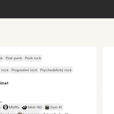
nk
Post-punk
Punk rock
t rock
Progresivní rock
Psychedelický rock
jímat
..
s
Misfits
blink-182
Sum 41