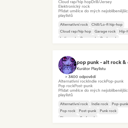
Cloud rap/hip hop
Drill/Jersey
Elektronický rock
Přidat umělce do mých nejoblíbenější
playlistů
Alternativní rock
Chill/Lo-fi hip-hop
Cloud rap/hip hop
Garage rock
Hip-
Indie rock
Pop-punk
Punk rock
Kurátor Playlistu
> 3400 odpovědí
Alternativní rock
Indie rock
Pop-punk
Pop rock
Post-punk
Přidat umělce do mých nejoblíbenější
playlistů
Alternativní rock
Indie rock
Pop-pun
Pop rock
Post-punk
Punk rock
Shoegaze
Surf rock