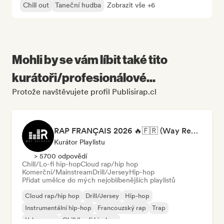
Chill out
Taneční hudba
Zobrazit vše +6
Mohli by se vám líbit také tito
kurátoři/profesionálové...
Protože navštěvujete profil Publisirap.cl
RAP FRANÇAIS 2026 🔥🇫🇷 (Way Records)
Kurátor Playlistu
> 5700 odpovědí
Chill/Lo-fi hip-hop
Cloud rap/hip hop
Komerční/Mainstream
Drill/Jersey
Hip-hop
Přidat umělce do mých nejoblíbenějších playlistů
Cloud rap/hip hop
Drill/Jersey
Hip-hop
Instrumentální hip-hop
Francouzský rap
Trap
Urban pop
Chill/Lo-fi hip-hop