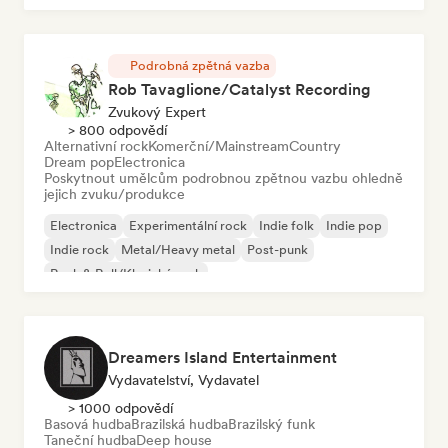
Podrobná zpětná vazba
Rob Tavaglione/Catalyst Recording
Zvukový Expert
> 800 odpovědí
Alternativní rock
Komerční/Mainstream
Country
Dream pop
Electronica
Poskytnout umělcům podrobnou zpětnou vazbu ohledně
jejich zvuku/produkce
Electronica
Experimentální rock
Indie folk
Indie pop
Indie rock
Metal/Heavy metal
Post-punk
Rock & Roll/Klasický rock
Dreamers Island Entertainment
Vydavatelství, Vydavatel
> 1000 odpovědí
Basová hudba
Brazilská hudba
Brazilský funk
Taneční hudba
Deep house