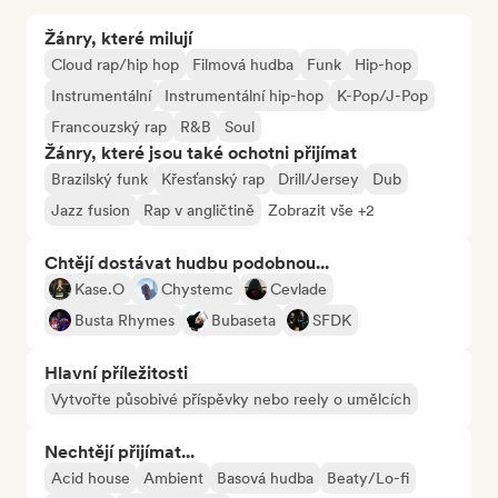
Žánry, které milují
Cloud rap/hip hop
Filmová hudba
Funk
Hip-hop
Instrumentální
Instrumentální hip-hop
K-Pop/J-Pop
Francouzský rap
R&B
Soul
Žánry, které jsou také ochotni přijímat
Brazilský funk
Křesťanský rap
Drill/Jersey
Dub
Jazz fusion
Rap v angličtině
Zobrazit vše +2
Chtějí dostávat hudbu podobnou...
Kase.O
Chystemc
Cevlade
Busta Rhymes
Bubaseta
SFDK
Hlavní příležitosti
Vytvořte působivé příspěvky nebo reely o umělcích
Nechtějí přijímat...
Acid house
Ambient
Basová hudba
Beaty/Lo-fi