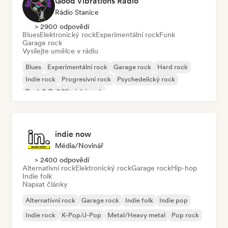
Good Vibrations Radio
Rádio Stanice
> 2900 odpovědí
Blues
Elektronický rock
Experimentální rock
Funk
Garage rock
Vysílejte umělce v rádiu
Blues
Experimentální rock
Garage rock
Hard rock
Indie rock
Progresivní rock
Psychedelický rock
Rock & Roll/Klasický rock
indie now
Média/novinář
> 2400 odpovědí
Alternativní rock
Elektronický rock
Garage rock
Hip-hop
Indie folk
Napsat články
Alternativní rock
Garage rock
Indie folk
Indie pop
Indie rock
K-Pop/J-Pop
Metal/Heavy metal
Pop rock