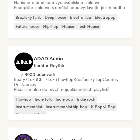
Nabídněte umělcům vydavatelskou smlouvu
Podepište smlouvu s umělci nebo vydávejte jejich hudbu
Brazilský funk
Deep house
Electronica
Electropop
Future house
Hip-hop
House
Tech House
ADAD Audio
Kurátor Playlistu
> 4900 odpovědí
Beaty/Lo-fi
Chill/Lo-fi hip-hop
Křesťanský rap
Country
Drill/Jersey
Přidat umělce do mých nejoblíbenějších playlistů
Hip-hop
Indie folk
Indie pop
Indie rock
Instrumentální
Instrumentální hip-hop
K-Pop/J-Pop
Rap v angličtině