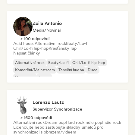
Zoila Antonio
Média/novinář
> 100 odpovědí
Acid house
Alternativní rock
Beaty/Lo-fi
Chill/Lo-fi hip-hop
Křesťanský rap
Napsat články
Alternativní rock
Beaty/Lo-fi
Chill/Lo-fi hip-hop
Komerční/Mainstream
Taneční hudba
Disco
Dream pop
House
Lorenzo Lautz
Supervizor Synchronizace
> 1600 odpovědí
Alternativní rock
Dream pop
Hard rock
Indie pop
Indie rock
Licencujte nebo zastupujte skladby umělců pro
synchronizaci s obrazem/videem