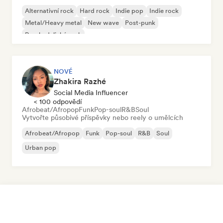
Alternativní rock
Hard rock
Indie pop
Indie rock
Metal/Heavy metal
New wave
Post-punk
Psychedelický rock
NOVÉ
Zhakira Razhé
Social Media Influencer
< 100 odpovědí
Afrobeat/Afropop
Funk
Pop-soul
R&B
Soul
Vytvořte působivé příspěvky nebo reely o umělcích
Afrobeat/Afropop
Funk
Pop-soul
R&B
Soul
Urban pop