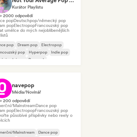
Not Your Average Pop 🛸 Art Pop, Alt-Pop & Indie Pop
Kurátor Playlistu
> 2000 odpovědí
ce pop
Deutschpop/německý pop
am pop
Electropop
Francouzský pop
dat umělce do mých nejoblíbenějších
listů
nce pop
Dream pop
Electropop
ancouzský pop
Hyperpop
Indie pop
zinárodní pop
Pop rock
navepop
Média/novinář
> 200 odpovědí
erční/Mainstream
Dance pop
am pop
Electropop
Francouzský pop
vořte působivé příspěvky nebo reely o
lcích
merční/Mainstream
Dance pop