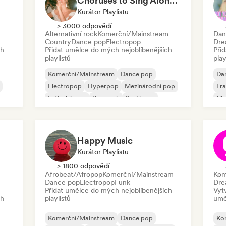
Choruses to Sing Along To
Kurátor Playlistu
> 3000 odpovědí
m
Alternativní rock
Komerční/Mainstream
Dan
Country
Dance pop
Electropop
Dre
ch
Přidat umělce do mých nejoblíbenějších
Při
playlistů
play
Komerční/Mainstream
Dance pop
Da
Electropop
Hyperpop
Mezinárodní pop
Fr
Latinský pop
Pop rock
Synthpop
Me
Happy Music
Kurátor Playlistu
> 1800 odpovědí
Afrobeat/Afropop
Komerční/Mainstream
Kom
Dance pop
Electropop
Funk
Dre
Přidat umělce do mých nejoblíbenějších
Vyt
ch
playlistů
umě
Komerční/Mainstream
Dance pop
Ko