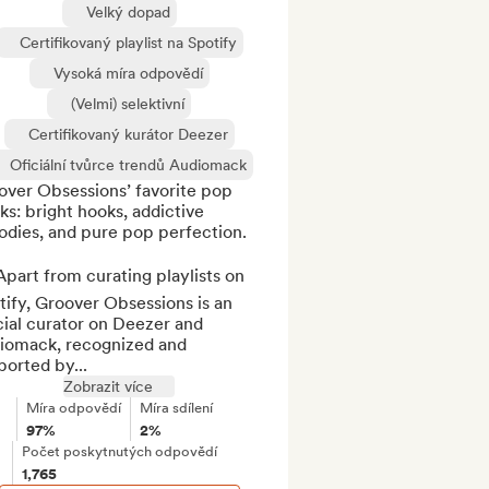
Velký dopad
Certifikovaný playlist na Spotify
Vysoká míra odpovědí
(Velmi) selektivní
Certifikovaný kurátor Deezer
Oficiální tvůrce trendů Audiomack
ver Obsessions’ favorite pop 
ks: bright hooks, addictive 
dies, and pure pop perfection.

part from curating playlists on 
ify, Groover Obsessions is an 
cial curator on Deezer and 
iomack, recognized and 
orted by...
Zobrazit více
Míra odpovědí
Míra sdílení
97%
2%
Počet poskytnutých odpovědí
1,765