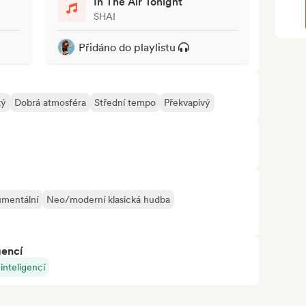
In The Air Tonight
SHAI
Přidáno do playlistu
ký
Dobrá atmosféra
Střední tempo
Překvapivý
umentální
Neo/moderní klasická hudba
gencí
nteligencí