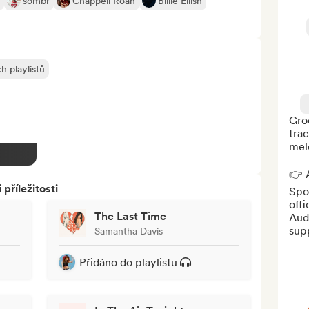
sombr
Chappell Roan
Billie Eilish
h playlistů
Groo
trac
melo
👉 A
říležitosti
Spot
offi
The Last Time
Aud
supp
Samantha Davis
Přidáno do playlistu