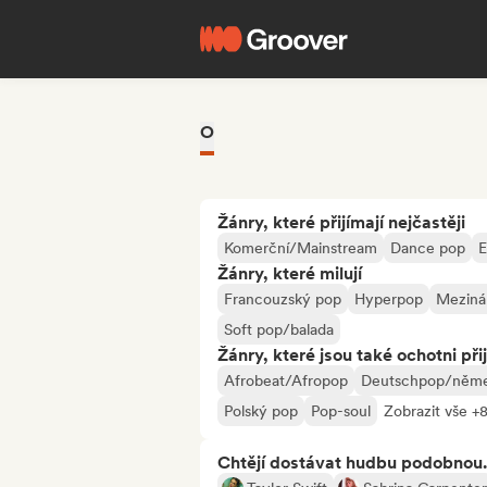
O
Žánry, které přijímají nejčastěji
Komerční/Mainstream
Dance pop
E
Žánry, které milují
Francouzský pop
Hyperpop
Meziná
Soft pop/balada
Žánry, které jsou také ochotni při
Afrobeat/Afropop
Deutschpop/něm
Polský pop
Pop-soul
Zobrazit vše +
Chtějí dostávat hudbu podobnou.