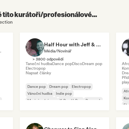
é tito kurátoři/profesionálové...
ection
Half Hour with Jeff & Richie (An Entertainment Podcast)
io Stanice
Média/novinář
> 3800 odpovědí
Taneční hudba
Dance pop
Disco
Dream pop
Afr
Electropop
Kom
Napsat články
Dre
Při
play
Dance pop
Dream pop
Electropop
Af
Vánoční hudba
Indie pop
Ko
e
Mezinárodní pop
K-Pop/J-Pop
Pop rock
El