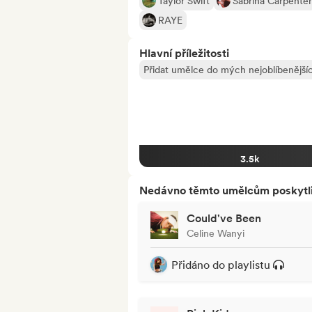
Taylor Swift
Sabrina Carpenter
RAYE
Hlavní příležitosti
Přidat umělce do mých nejoblíbenějšíc
3.5k
Nedávno těmto umělcům poskytli p
Could've Been
Celine Wanyi
Přidáno do playlistu