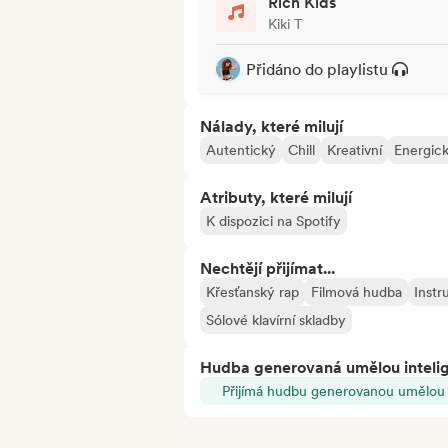
Rich Kids
Kiki T
Přidáno do playlistu
Nálady, které milují
Autentický
Chill
Kreativní
Energic
Atributy, které milují
K dispozici na Spotify
Nechtějí přijímat...
Křesťanský rap
Filmová hudba
Instr
Sólové klavírní skladby
Hudba generovaná umělou inteli
Přijímá hudbu generovanou umělou i