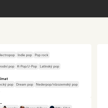
lectropop
Indie pop
Pop rock
rodní pop
K-Pop/J-Pop
Latinský pop
jímat
ecký pop
Dream pop
Nederpop/nizozemský pop
8
..