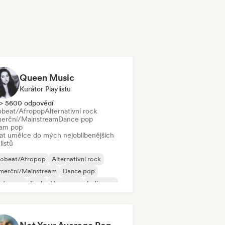
Queen Music
Kurátor Playlistu
> 5600 odpovědí
obeat/Afropop
Alternativní rock
erční/Mainstream
Dance pop
am pop
dat umělce do mých nejoblíbenějších
listů
robeat/Afropop
Alternativní rock
merční/Mainstream
Dance pop
ectropop
Funk
Hyperpop
Indie pop