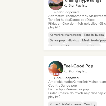
running hype songs
Kurátor Playlistu
> 3800 odpovědí
Alternativní rock
Komerční/Mainstrea
Taneční hudba
Dance pop
Disco
Přidat umělce do mých nejoblíbenější
playlistů
Komerční/Mainstream
Taneční hudba
Dance pop
Hip-hop
Mezinárodní pop
Pop rock
Alternativní rock
Disco
Feel-Good Pop
Kurátor Playlistu
> 3300 odpovědí
Americká hudba
Komerční/Mainstream
Country
Dance pop
Deutschpop/německý pop
Přidat umělce do mých nejoblíbenější
playlistů
Komerční/Mainstream
Country