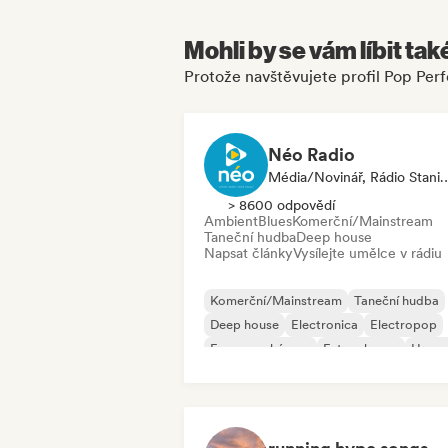
Mohli by se vám líbit tak
Protože navštěvujete profil Pop Perf
Néo Radio
Média/novinář, Rád
> 8600 odpovědí
Ambient
Blues
Komerční/Mainstream
Taneční hudba
Deep house
Napsat články
Vysílejte umělce v rádiu
Komerční/Mainstream
Taneční hudba
Deep house
Electronica
Electropop
Francouzský pop
Future house
Hous