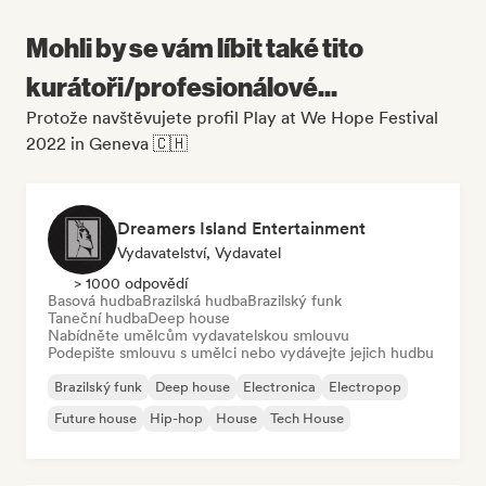
Mohli by se vám líbit také tito
kurátoři/profesionálové...
Protože navštěvujete profil Play at We Hope Festival
2022 in Geneva 🇨🇭
Dreamers Island Entertainment
Vydavatelství, Vydavatel
> 1000 odpovědí
Basová hudba
Brazilská hudba
Brazilský funk
Taneční hudba
Deep house
Nabídněte umělcům vydavatelskou smlouvu
Podepište smlouvu s umělci nebo vydávejte jejich hudbu
Brazilský funk
Deep house
Electronica
Electropop
Future house
Hip-hop
House
Tech House