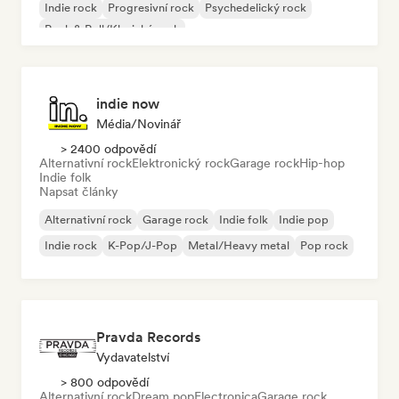
Indie rock
Progresivní rock
Psychedelický rock
Rock & Roll/Klasický rock
indie now
Média/novinář
> 2400 odpovědí
Alternativní rock
Elektronický rock
Garage rock
Hip-hop
Indie folk
Napsat články
Alternativní rock
Garage rock
Indie folk
Indie pop
Indie rock
K-Pop/J-Pop
Metal/Heavy metal
Pop rock
Pravda Records
Vydavatelství
> 800 odpovědí
Alternativní rock
Dream pop
Electronica
Garage rock