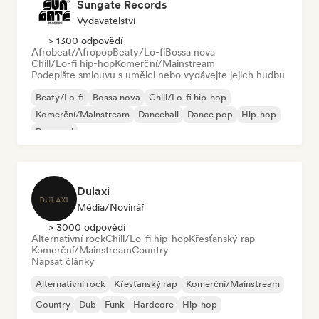
Sungate Records
Vydavatelství
> 1300 odpovědí
Afrobeat/Afropop
Beaty/Lo-fi
Bossa nova
Chill/Lo-fi hip-hop
Komerční/Mainstream
Podepište smlouvu s umělci nebo vydávejte jejich hudbu
Beaty/Lo-fi
Bossa nova
Chill/Lo-fi hip-hop
Komerční/Mainstream
Dancehall
Dance pop
Hip-hop
Pop-soul
Dulaxi
Média/novinář
> 3000 odpovědí
Alternativní rock
Chill/Lo-fi hip-hop
Křesťanský rap
Komerční/Mainstream
Country
Napsat články
Alternativní rock
Křesťanský rap
Komerční/Mainstream
Country
Dub
Funk
Hardcore
Hip-hop