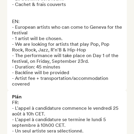
- Cachet & frais couverts

EN: 

- European artists who can come to Geneva for the 
festival

- 1 artist will be chosen. 

- We are looking for artists that play Pop, Pop 
Rock, Rock, Jazz, R'n'B & Hip-Hop

- The performance will take place on Day 1 of the 
festival, on Friday, September 23rd. 

- Duration: 45 minutes

- Backline will be provided

- Artist fee + transportation/accommodation 
covered
Plán
FR:

- L'appel à candidature commence le vendredi 25 
août à 10h CET.

- L'appel à candidature se termine le lundi 5 
septembre à 10h00 CET.

- Un seul artiste sera sélectionné.
