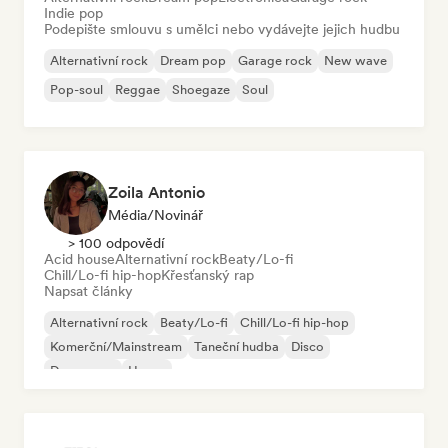
Indie pop
Podepište smlouvu s umělci nebo vydávejte jejich hudbu
Alternativní rock
Dream pop
Garage rock
New wave
Pop-soul
Reggae
Shoegaze
Soul
Zoila Antonio
Média/novinář
> 100 odpovědí
Acid house
Alternativní rock
Beaty/Lo-fi
Chill/Lo-fi hip-hop
Křesťanský rap
Napsat články
Alternativní rock
Beaty/Lo-fi
Chill/Lo-fi hip-hop
Komerční/Mainstream
Taneční hudba
Disco
Dream pop
House