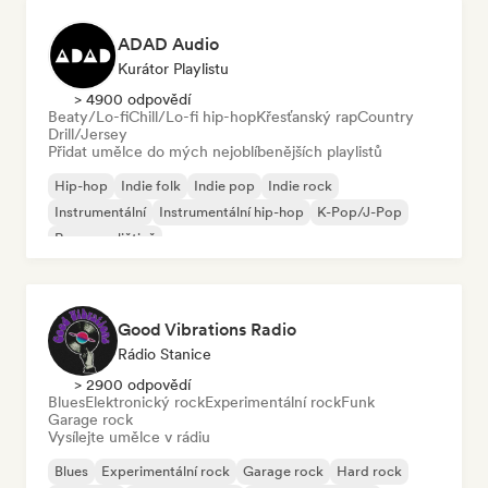
ADAD Audio
Kurátor Playlistu
> 4900 odpovědí
Beaty/Lo-fi
Chill/Lo-fi hip-hop
Křesťanský rap
Country
Drill/Jersey
Přidat umělce do mých nejoblíbenějších playlistů
Hip-hop
Indie folk
Indie pop
Indie rock
Instrumentální
Instrumentální hip-hop
K-Pop/J-Pop
Rap v angličtině
Good Vibrations Radio
Rádio Stanice
> 2900 odpovědí
Blues
Elektronický rock
Experimentální rock
Funk
Garage rock
Vysílejte umělce v rádiu
Blues
Experimentální rock
Garage rock
Hard rock