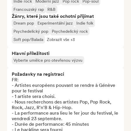
Indie rock
Moderní jazz
Pop rock
Pop-soul
Francouzský rap
R&B
Žánry, které jsou také ochotni přijímat
Dream pop
Experimentální jazz
Indie folk
Psychedelický pop
Psychedelický rock
Soft pop/Balada
Zobrazit vše +3
Hlavní příležitosti
Vyberte umělce pro otevřenou výzvu
Požadavky na registraci
FR:

- Artistes européens pouvant se rendre à Génève 
pour le festival

- 1 artiste sera choisi.

- Nous recherchons des artistes Pop, Pop Rock, 
Rock, Jazz, R'n'B & Hip-Hop.

- La performance aura lieu le 1er jour du festival, le 
vendredi 23 septembre.

- Durée de performance: 45 minutes

- Le backline sera fourni
