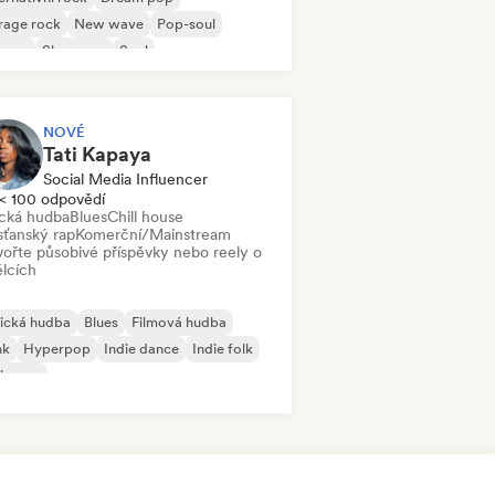
rage rock
New wave
Pop-soul
ggae
Shoegaze
Soul
NOVÉ
Tati Kapaya
Social Media Influencer
< 100 odpovědí
ická hudba
Blues
Chill house
sťanský rap
Komerční/Mainstream
vořte působivé příspěvky nebo reely o
lcích
ická hudba
Blues
Filmová hudba
nk
Hyperpop
Indie dance
Indie folk
ie pop