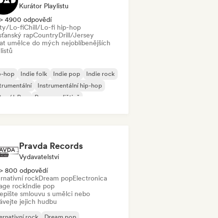
Kurátor Playlistu
> 4900 odpovědí
ty/Lo-fi
Chill/Lo-fi hip-hop
sťanský rap
Country
Drill/Jersey
dat umělce do mých nejoblíbenějších
listů
p-hop
Indie folk
Indie pop
Indie rock
trumentální
Instrumentální hip-hop
Pop/J-Pop
Rap v angličtině
Pravda Records
Vydavatelství
> 800 odpovědí
rnativní rock
Dream pop
Electronica
age rock
Indie pop
epište smlouvu s umělci nebo
ávejte jejich hudbu
ernativní rock
Dream pop