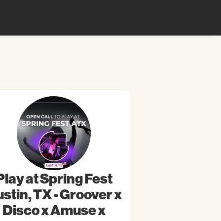
Play at Spring Fest
stin, TX - Groover x
Disco x Amuse x