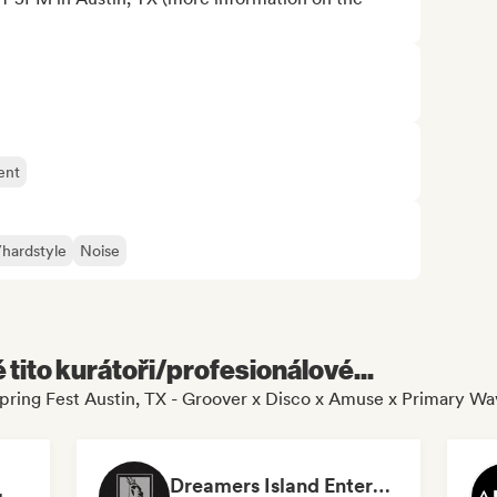
ent
hardstyle
Noise
é tito kurátoři/profesionálové...
 Spring Fest Austin, TX - Groover x Disco x Amuse x Primary W
Dreamers Island Entertainment