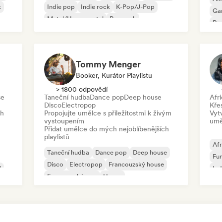
k
Indie pop
Indie rock
K-Pop/J-Pop
Ga
Metal/Heavy metal
Pop rock
Re
Tommy Menger
Booker, Kurátor Playlistu
> 1800 odpovědí
se
Taneční hudba
Dance pop
Deep house
Afr
Disco
Electropop
Kře
ch
Propojujte umělce s příležitostmi k živým
Vyt
vystoupením
umě
Přidat umělce do mých nejoblíbenějších
playlistů
Afr
Taneční hudba
Dance pop
Deep house
Fu
Disco
Electropop
Francouzský house
l
Ind
Francouzský pop
House