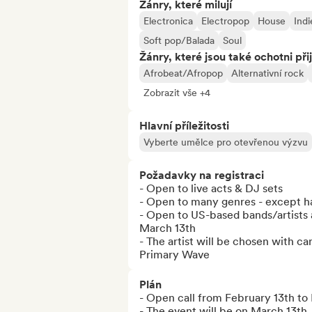
Žánry, které milují
Electronica
Electropop
House
Ind
Soft pop/Balada
Soul
Žánry, které jsou také ochotni při
Afrobeat/Afropop
Alternativní rock
Zobrazit vše +4
Hlavní příležitosti
Vyberte umělce pro otevřenou výzvu
Požadavky na registraci
- Open to live acts & DJ sets 

- Open to many genres - except h
- Open to US-based bands/artists a
March 13th

- The artist will be chosen with c
Primary Wave
Plán
- Open call from February 13th to
- The event will be on March 13th,