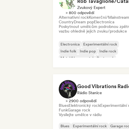
Zvukový Expert
> 800 odpovědí
Alternativní rock
Komerční/Mainstrea
Country
Dream pop
Electronica
Poskytnout umělcům podrobnou zpět
vazbu ohledně jejich zvuku/produkce
Electronica
Experimentální rock
Indie folk
Indie pop
Indie rock
Metal/Heavy metal
Post-punk
Rock & Roll/Klasický rock
Good Vibrations Radi
Rádio Stanice
> 2900 odpovědí
Blues
Elektronický rock
Experimentální 
Funk
Garage rock
Vysílejte umělce v rádiu
Blues
Experimentální rock
Garage ro