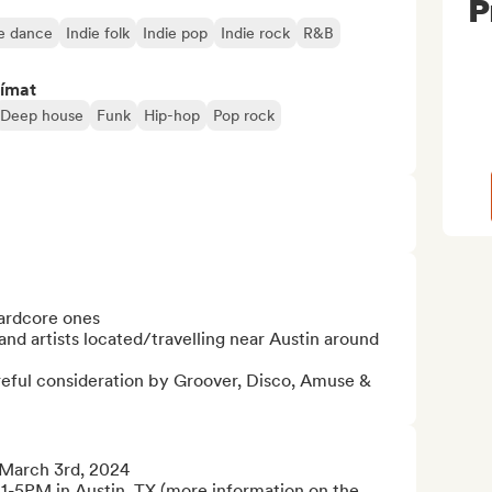
P
ie dance
Indie folk
Indie pop
Indie rock
R&B
jímat
Deep house
Funk
Hip-hop
Pop rock
ardcore ones

nd artists located/travelling near Austin around 
areful consideration by Groover, Disco, Amuse & 
 March 3rd, 2024

 1-5PM in Austin, TX (more information on the 