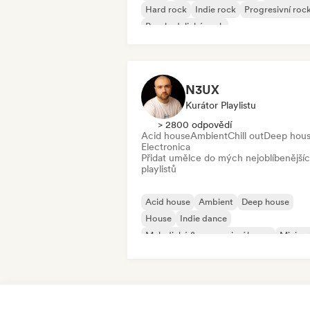
Hard rock
Indie rock
Progresivní roc
Psychedelický rock
Rock & Roll/Klasický rock
N3UX
Kurátor Playlistu
> 2800 odpovědí
Acid house
Ambient
Chill out
Deep hou
Electronica
Přidat umělce do mých nejoblíbenější
playlistů
Acid house
Ambient
Deep house
House
Indie dance
Melodický & progresivní house
Minima
Organic House/Downtempo