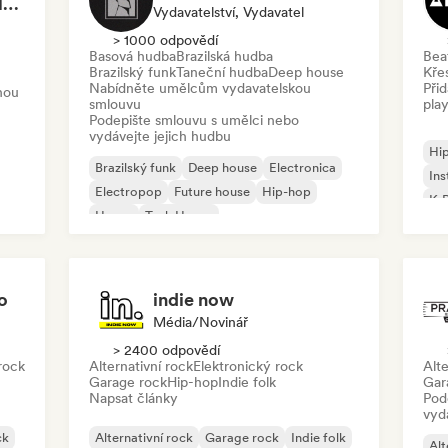
Rob Tavaglione/Catalyst Recording
Vydavatelství, Vydavatel
> 1000 odpovědí
Basová hudba
Brazilská hudba
Bea
m
Brazilský funk
Taneční hudba
Deep house
Kře
Nabídněte umělcům vydavatelskou
Při
nou
smlouvu
play
Podepište smlouvu s umělci nebo
vydávejte jejich hudbu
Hi
Brazilský funk
Deep house
Electronica
Ins
Electropop
Future house
Hip-hop
K-
House
Tech House
o
indie now
Média/novinář
> 2400 odpovědí
rock
Alternativní rock
Elektronický rock
Alte
Garage rock
Hip-hop
Indie folk
Gar
Napsat články
Pod
vyd
ck
Alternativní rock
Garage rock
Indie folk
Alt