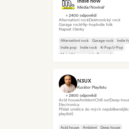
indie now
Média/novinář
> 2400 odpovědí
Alternativní rock
Elektronický rock
Garage rock
Hip-hop
Indie folk
Napsat články
Alternativní rock
Garage rock
Indie f
Indie pop
Indie rock
K-Pop/J-Pop
Metal/Heavy metal
Pop rock
N3UX
Kurátor Playlistu
> 2800 odpovědí
Acid house
Ambient
Chill out
Deep hou
Electronica
Přidat umělce do mých nejoblíbenější
playlistů
Acid house
Ambient
Deep house