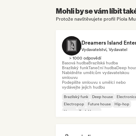
Mohli by se vám líbit tak
Protože navštěvujete profil Piola Mu
Vydavatelství, Vydavatel
> 1000 odpovědí
Basová hudba
Brazilská hudba
Brazilský funk
Taneční hudba
Deep hou
Nabídněte umělcům vydavatelskou
smlouvu
Podepište smlouvu s umělci nebo
vydávejte jejich hudbu
Brazilský funk
Deep house
Electronic
Electropop
Future house
Hip-hop
House
Tech House