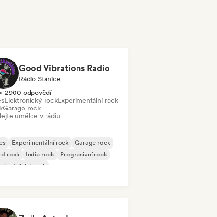
Good Vibrations Radio
Rádio Stanice
> 2900 odpovědí
es
Elektronický rock
Experimentální rock
k
Garage rock
lejte umělce v rádiu
es
Experimentální rock
Garage rock
rd rock
Indie rock
Progresivní rock
chedelický rock
k & Roll/Klasický rock