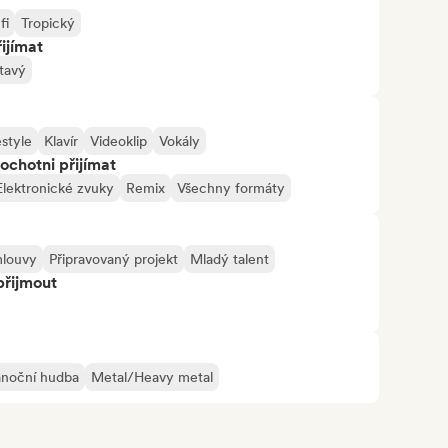
fi
Tropický
ijímat
tavý
style
Klavír
Videoklip
Vokály
ochotni přijímat
Elektronické zvuky
Remix
Všechny formáty
mlouvy
Připravovaný projekt
Mladý talent
přijmout
ánoční hudba
Metal/Heavy metal