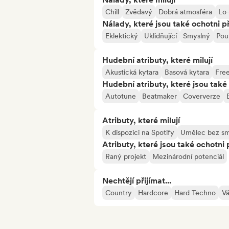
Chill
Zvědavý
Dobrá atmosféra
Lo-
Nálady, které jsou také ochotni př
Eklektický
Uklidňující
Smyslný
Pou
Hudební atributy, které milují
Akustická kytara
Basová kytara
Free
Hudební atributy, které jsou také 
Autotune
Beatmaker
Coververze
Atributy, které milují
K dispozici na Spotify
Umělec bez s
Atributy, které jsou také ochotni 
Raný projekt
Mezinárodní potenciál
Nechtějí přijímat...
Country
Hardcore
Hard Techno
V