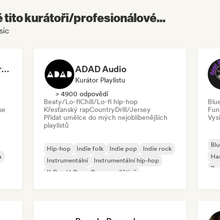
é tito kurátoři/profesionálové...
sic
Dreamers Island Entertainment
ADAD Audio
Kurátor Playlistu
> 4900 odpovědí
Beaty/Lo-fi
Chill/Lo-fi hip-hop
Blu
se
Křesťanský rap
Country
Drill/Jersey
Fun
Přidat umělce do mých nejoblíbenějších
Vysí
playlistů
Blu
Hip-hop
Indie folk
Indie pop
Indie rock
a
Ha
Instrumentální
Instrumentální hip-hop
Psy
K-Pop/J-Pop
Rap v angličtině
Roc