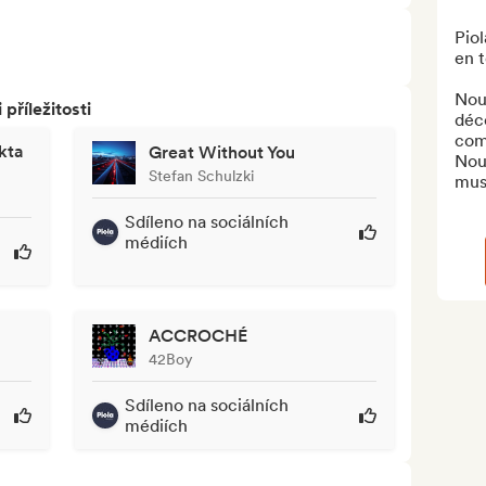
Pio
en t
Nou
říležitosti
déco
com
kta
Great Without You
Nous
Stefan Schulzki
mus
Sdíleno na sociálních
médiích
ACCROCHÉ
42Boy
Sdíleno na sociálních
médiích