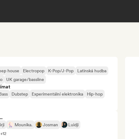
eep house
Electropop
K-Pop/J-Pop
Latinská hudba
no
UK garage/bassline
jímat
Bass
Dubstep
Experimentální elektronika
Hip-hop
..
rji
Mounika.
Josman
Luidji
 +12