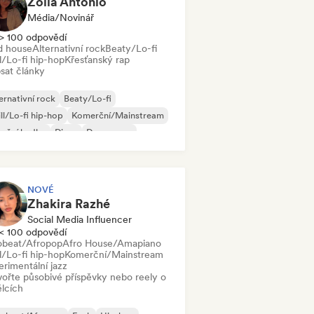
Zoila Antonio
Média/novinář
> 100 odpovědí
d house
Alternativní rock
Beaty/Lo-fi
l/Lo-fi hip-hop
Křesťanský rap
sat články
ernativní rock
Beaty/Lo-fi
ll/Lo-fi hip-hop
Komerční/Mainstream
neční hudba
Disco
Dream pop
use
NOVÉ
Zhakira Razhé
Social Media Influencer
< 100 odpovědí
obeat/Afropop
Afro House/Amapiano
l/Lo-fi hip-hop
Komerční/Mainstream
erimentální jazz
vořte působivé příspěvky nebo reely o
lcích