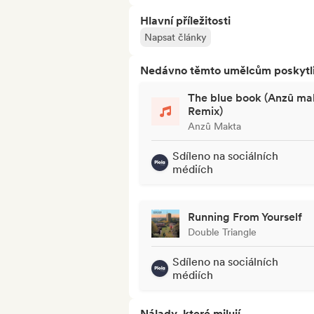
Hlavní příležitosti
Napsat články
Nedávno těmto umělcům poskytli p
The blue book (Anzû ma
Remix)
Anzû Makta
Sdíleno na sociálních
médiích
Running From Yourself
Double Triangle
Sdíleno na sociálních
médiích
Nálady, které milují