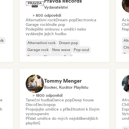
Pravda Records
Vydavatelství
> 800 odpovědí
Alternativní rock
Dream pop
Electronica
Aci
Garage rock
Indie pop
Chil
Podepište smlouvu s umělci nebo
Nap
vydávejte jejich hudbu
olk
Alt
Alternativní rock
Dream pop
Chi
Garage rock
New wave
Pop-soul
Ta
Reggae
Shoegaze
Soul
Ho
Tommy Menger
Booker, Kurátor Playlistu
> 1800 odpovědí
se
Taneční hudba
Dance pop
Deep house
Afr
Disco
Electropop
Chil
ch
Propojujte umělce s příležitostmi k živým
Exp
vystoupením
Vyt
Přidat umělce do mých nejoblíbenějších
umě
playlistů