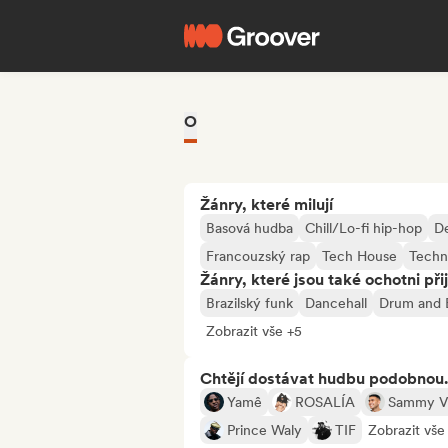
O
Žánry, které milují
Basová hudba
Chill/Lo-fi hip-hop
D
Francouzský rap
Tech House
Tech
Žánry, které jsou také ochotni při
Brazilský funk
Dancehall
Drum and 
Zobrazit vše +5
Chtějí dostávat hudbu podobnou.
Yamê
ROSALÍA
Sammy Vi
Prince Waly
TIF
Zobrazit vše