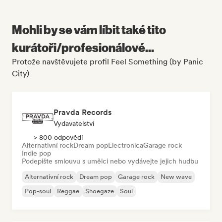
Mohli by se vám líbit také tito
kurátoři/profesionálové...
Protože navštěvujete profil Feel Something (by Panic
City)
Pravda Records
Vydavatelství
> 800 odpovědí
Alternativní rock
Dream pop
Electronica
Garage rock
Indie pop
Podepište smlouvu s umělci nebo vydávejte jejich hudbu
Alternativní rock
Dream pop
Garage rock
New wave
Pop-soul
Reggae
Shoegaze
Soul