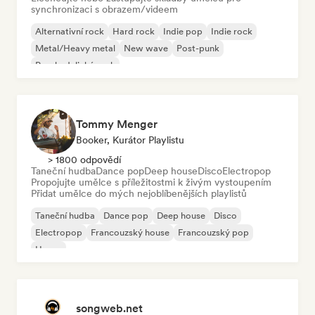
synchronizaci s obrazem/videem
Alternativní rock
Hard rock
Indie pop
Indie rock
Metal/Heavy metal
New wave
Post-punk
Psychedelický rock
Tommy Menger
Booker, Kurátor Playlistu
> 1800 odpovědí
Taneční hudba
Dance pop
Deep house
Disco
Electropop
Propojujte umělce s příležitostmi k živým vystoupením
Přidat umělce do mých nejoblíbenějších playlistů
Taneční hudba
Dance pop
Deep house
Disco
Electropop
Francouzský house
Francouzský pop
House
songweb.net