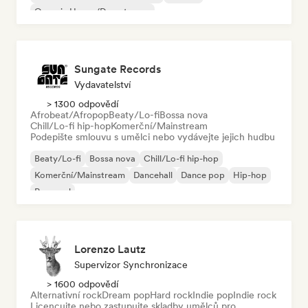
Organic House/Downtempo
Sungate Records
Vydavatelství
> 1300 odpovědí
Afrobeat/Afropop
Beaty/Lo-fi
Bossa nova
Chill/Lo-fi hip-hop
Komerční/Mainstream
Podepište smlouvu s umělci nebo vydávejte jejich hudbu
Beaty/Lo-fi
Bossa nova
Chill/Lo-fi hip-hop
Komerční/Mainstream
Dancehall
Dance pop
Hip-hop
Pop-soul
Lorenzo Lautz
Supervizor Synchronizace
> 1600 odpovědí
Alternativní rock
Dream pop
Hard rock
Indie pop
Indie rock
Licencujte nebo zastupujte skladby umělců pro