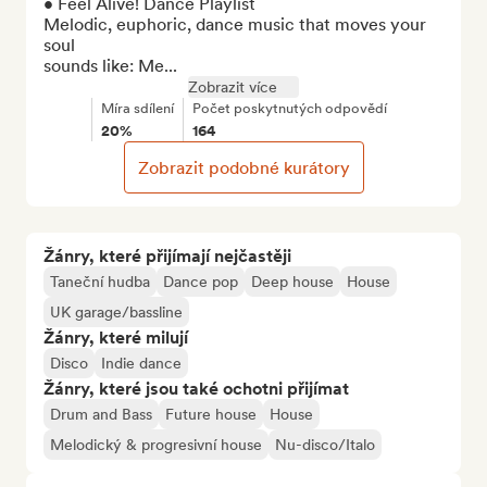
• Feel Alive! Dance Playlist

Melodic, euphoric, dance music that moves your 
soul

sounds like: Me...
Zobrazit více
Míra sdílení
Počet poskytnutých odpovědí
20%
164
Zobrazit podobné kurátory
Žánry, které přijímají nejčastěji
Taneční hudba
Dance pop
Deep house
House
UK garage/bassline
Žánry, které milují
Disco
Indie dance
Žánry, které jsou také ochotni přijímat
Drum and Bass
Future house
House
Melodický & progresivní house
Nu-disco/Italo