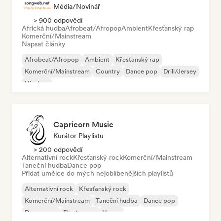
Média/novinář
> 900 odpovědí
Africká hudba
Afrobeat/Afropop
Ambient
Křesťanský rap
Komerční/Mainstream
Napsat články
Afrobeat/Afropop
Ambient
Křesťanský rap
Komerční/Mainstream
Country
Dance pop
Drill/Jersey
Hip-hop
Capricorn Music
Kurátor Playlistu
> 200 odpovědí
Alternativní rock
Křesťanský rock
Komerční/Mainstream
Taneční hudba
Dance pop
Přidat umělce do mých nejoblíbenějších playlistů
Alternativní rock
Křesťanský rock
Komerční/Mainstream
Taneční hudba
Dance pop
Dream pop
Electropop
House