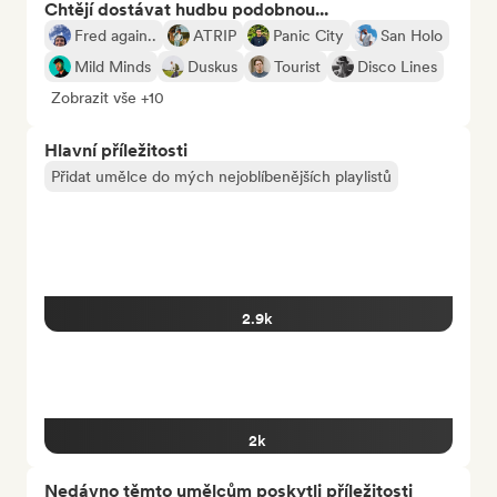
Chtějí dostávat hudbu podobnou...
Fred again..
ATRIP
Panic City
San Holo
Mild Minds
Duskus
Tourist
Disco Lines
Zobrazit vše +10
Hlavní příležitosti
Přidat umělce do mých nejoblíbenějších playlistů
2.9k
2k
Nedávno těmto umělcům poskytli příležitosti