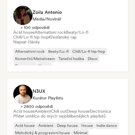
Zoila Antonio
Média/novinář
> 100 odpovědí
Acid house
Alternativní rock
Beaty/Lo-fi
Chill/Lo-fi hip-hop
Křesťanský rap
Napsat články
Alternativní rock
Beaty/Lo-fi
Chill/Lo-fi hip-hop
Komerční/Mainstream
Taneční hudba
Disco
Dream pop
House
N3UX
Kurátor Playlistu
> 2800 odpovědí
Acid house
Ambient
Chill out
Deep house
Electronica
Přidat umělce do mých nejoblíbenějších playlistů
Acid house
Ambient
Deep house
House
Indie dance
Melodický & progresivní house
Minimal