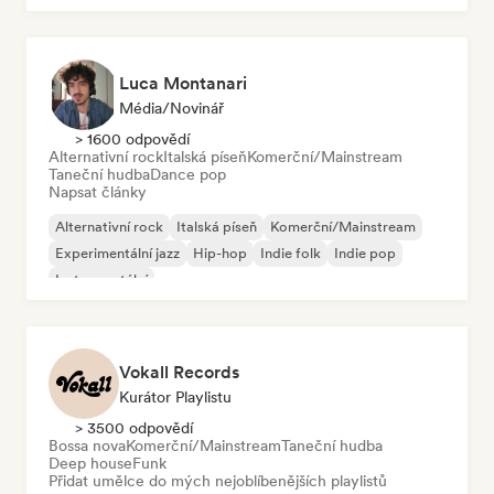
Luca Montanari
Média/novinář
> 1600 odpovědí
Alternativní rock
Italská píseň
Komerční/Mainstream
Taneční hudba
Dance pop
Napsat články
Alternativní rock
Italská píseň
Komerční/Mainstream
Experimentální jazz
Hip-hop
Indie folk
Indie pop
Instrumentální
Vokall Records
Kurátor Playlistu
> 3500 odpovědí
Bossa nova
Komerční/Mainstream
Taneční hudba
Deep house
Funk
Přidat umělce do mých nejoblíbenějších playlistů