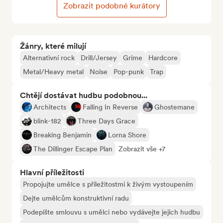
Zobrazit podobné kurátory
Žánry, které milují
Alternativní rock
Drill/Jersey
Grime
Hardcore
Metal/Heavy metal
Noise
Pop-punk
Trap
Chtějí dostávat hudbu podobnou...
Architects
Falling In Reverse
Ghostemane
blink-182
Three Days Grace
Breaking Benjamin
Lorna Shore
The Dillinger Escape Plan
Zobrazit vše +7
Hlavní příležitosti
Propojujte umělce s příležitostmi k živým vystoupením
Dejte umělcům konstruktivní radu
Podepište smlouvu s umělci nebo vydávejte jejich hudbu