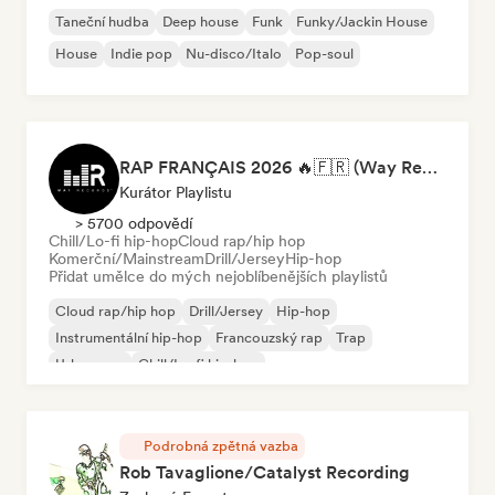
Taneční hudba
Deep house
Funk
Funky/Jackin House
House
Indie pop
Nu-disco/Italo
Pop-soul
RAP FRANÇAIS 2026 🔥🇫🇷 (Way Records)
Kurátor Playlistu
> 5700 odpovědí
Chill/Lo-fi hip-hop
Cloud rap/hip hop
Komerční/Mainstream
Drill/Jersey
Hip-hop
Přidat umělce do mých nejoblíbenějších playlistů
Cloud rap/hip hop
Drill/Jersey
Hip-hop
Instrumentální hip-hop
Francouzský rap
Trap
Urban pop
Chill/Lo-fi hip-hop
Podrobná zpětná vazba
Rob Tavaglione/Catalyst Recording