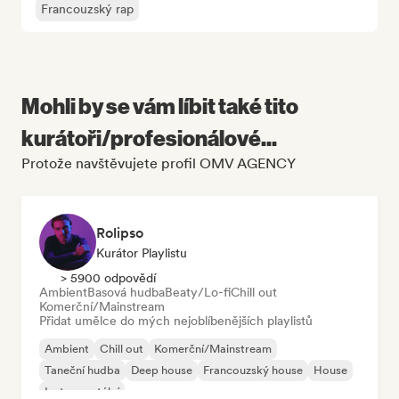
Francouzský rap
Mohli by se vám líbit také tito
kurátoři/profesionálové...
Protože navštěvujete profil OMV AGENCY
Rolipso
Kurátor Playlistu
> 5900 odpovědí
Ambient
Basová hudba
Beaty/Lo-fi
Chill out
Komerční/Mainstream
Přidat umělce do mých nejoblíbenějších playlistů
Ambient
Chill out
Komerční/Mainstream
Taneční hudba
Deep house
Francouzský house
House
Instrumentální