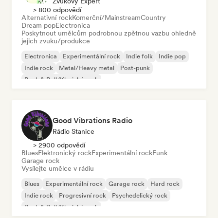
Zvukový Expert
> 800 odpovědí
Alternativní rock
Komerční/Mainstream
Country
Dream pop
Electronica
Poskytnout umělcům podrobnou zpětnou vazbu ohledně
jejich zvuku/produkce
Electronica
Experimentální rock
Indie folk
Indie pop
Indie rock
Metal/Heavy metal
Post-punk
Rock & Roll/Klasický rock
Good Vibrations Radio
Rádio Stanice
> 2900 odpovědí
Blues
Elektronický rock
Experimentální rock
Funk
Garage rock
Vysílejte umělce v rádiu
Blues
Experimentální rock
Garage rock
Hard rock
Indie rock
Progresivní rock
Psychedelický rock
Rock & Roll/Klasický rock