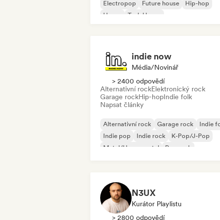
Electropop
Future house
Hip-hop
House
Tech House
indie now
Média/novinář
> 2400 odpovědí
Alternativní rock
Elektronický rock
Garage rock
Hip-hop
Indie folk
Napsat články
Alternativní rock
Garage rock
Indie f
Indie pop
Indie rock
K-Pop/J-Pop
Metal/Heavy metal
Pop rock
N3UX
Kurátor Playlistu
> 2800 odpovědí