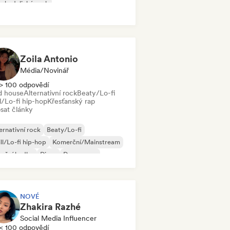
chedelický rock
k & Roll/Klasický rock
Zoila Antonio
Média/novinář
> 100 odpovědí
d house
Alternativní rock
Beaty/Lo-fi
l/Lo-fi hip-hop
Křesťanský rap
sat články
ernativní rock
Beaty/Lo-fi
ll/Lo-fi hip-hop
Komerční/Mainstream
neční hudba
Disco
Dream pop
use
NOVÉ
Zhakira Razhé
Social Media Influencer
< 100 odpovědí