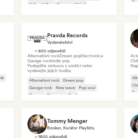
Psy
K-Pop/J-Pop
Rap v angličtině
Roc
Pravda Records
Vydavatelství
> 800 odpovědí
Alternativní rock
Dream pop
Electronica
Aci
Garage rock
Indie pop
Chil
Podepište smlouvu s umělci nebo
Nap
vydávejte jejich hudbu
olk
Alt
Alternativní rock
Dream pop
Chi
Garage rock
New wave
Pop-soul
Ta
Reggae
Shoegaze
Soul
Ho
Tommy Menger
Booker, Kurátor Playlistu
> 1800 odpovědí