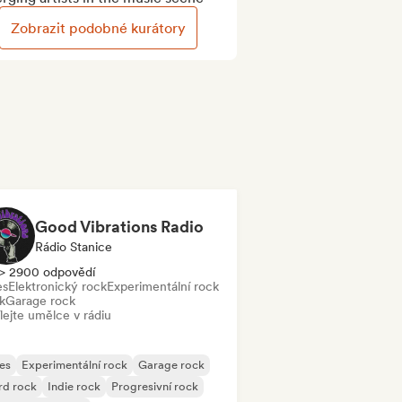
Zobrazit podobné kurátory
Good Vibrations Radio
Rádio Stanice
> 2900 odpovědí
es
Elektronický rock
Experimentální rock
k
Garage rock
lejte umělce v rádiu
es
Experimentální rock
Garage rock
rd rock
Indie rock
Progresivní rock