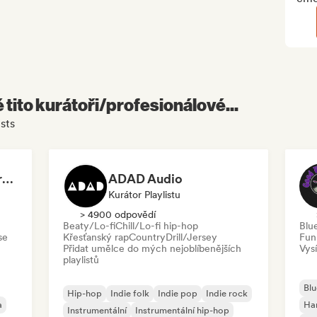
é tito kurátoři/profesionálové...
sts
Dreamers Island Entertainment
ADAD Audio
Kurátor Playlistu
> 4900 odpovědí
Beaty/Lo-fi
Chill/Lo-fi hip-hop
Blu
se
Křesťanský rap
Country
Drill/Jersey
Fun
Přidat umělce do mých nejoblíbenějších
Vysí
playlistů
Blu
Hip-hop
Indie folk
Indie pop
Indie rock
a
Ha
Instrumentální
Instrumentální hip-hop