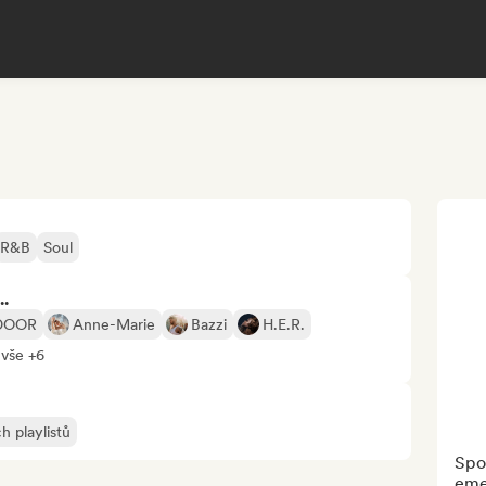
R&B
Soul
..
DOOR
Anne-Marie
Bazzi
H.E.R.
 vše +6
h playlistů
Spot
emer