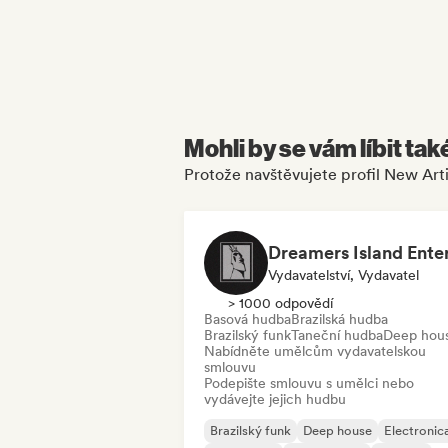
Mohli by se vám líbit tak
Protože navštěvujete profil New Arti
Vydavatelství, Vydavatel
> 1000 odpovědí
Basová hudba
Brazilská hudba
Brazilský funk
Taneční hudba
Deep hou
Nabídněte umělcům vydavatelskou
smlouvu
Podepište smlouvu s umělci nebo
vydávejte jejich hudbu
Brazilský funk
Deep house
Electronic