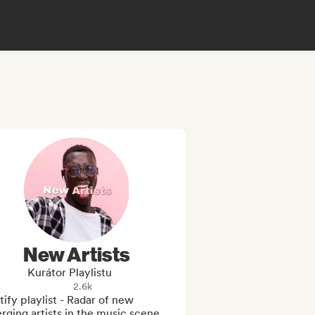
New Artists
Kurátor Playlistu
2.6k
ify playlist - Radar of new 
ging artists in the music scene