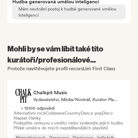
Hudba generovaná umělou inteligencí
Mám neutrální postoj k hudbě generované umělou
inteligencí
Mohli by se vám líbit také tito
kurátoři/profesionálové...
Protože navštěvujete profil recordJet First Class
Chalkpit Music
Vydavatelství, Média/novinář, Kurátor Playlistu
> 15100 odpovědí
Alternativní rock
Coldwave
Country
Dance pop
Disco
Napsat články
Podepište smlouvu s umělci nebo vydávejte jejich hudbu
Přidat umělce do mých nejoblíbenějších playlistů
Alternativní rock
Dance pop
Electropop
Indie folk