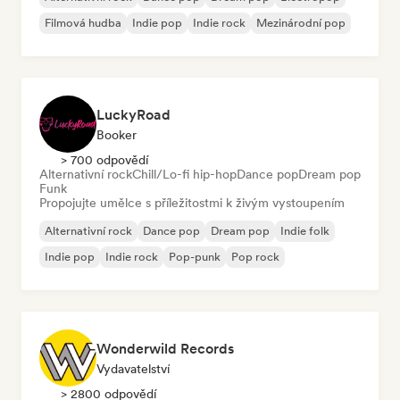
Filmová hudba
Indie pop
Indie rock
Mezinárodní pop
LuckyRoad
Booker
> 700 odpovědí
Alternativní rock
Chill/Lo-fi hip-hop
Dance pop
Dream pop
Funk
Propojujte umělce s příležitostmi k živým vystoupením
Alternativní rock
Dance pop
Dream pop
Indie folk
Indie pop
Indie rock
Pop-punk
Pop rock
Wonderwild Records
Vydavatelství
> 2800 odpovědí