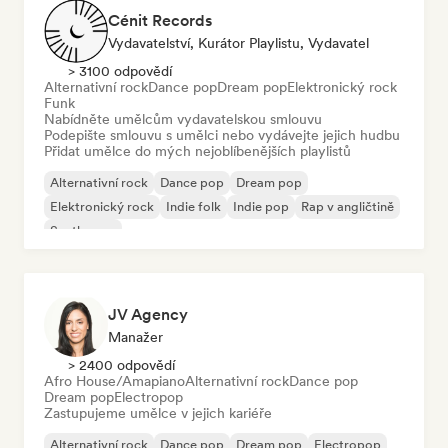
Cénit Records
Vydavatelství, Kurátor Playlistu, Vydavatel
> 3100 odpovědí
Alternativní rock
Dance pop
Dream pop
Elektronický rock
Funk
Nabídněte umělcům vydavatelskou smlouvu
Podepište smlouvu s umělci nebo vydávejte jejich hudbu
Přidat umělce do mých nejoblíbenějších playlistů
Alternativní rock
Dance pop
Dream pop
Elektronický rock
Indie folk
Indie pop
Rap v angličtině
Synthwave
JV Agency
Manažer
> 2400 odpovědí
Afro House/Amapiano
Alternativní rock
Dance pop
Dream pop
Electropop
Zastupujeme umělce v jejich kariéře
Alternativní rock
Dance pop
Dream pop
Electropop