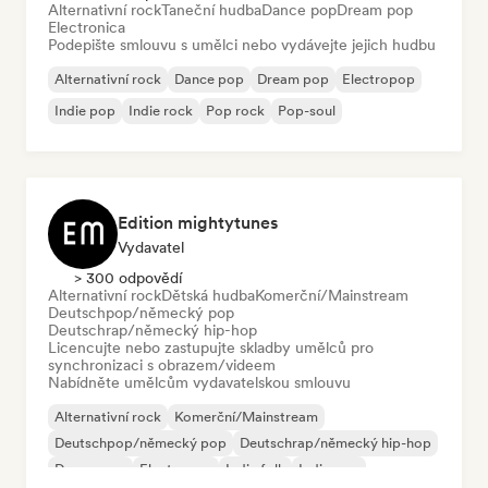
Alternativní rock
Taneční hudba
Dance pop
Dream pop
Electronica
Podepište smlouvu s umělci nebo vydávejte jejich hudbu
Alternativní rock
Dance pop
Dream pop
Electropop
Indie pop
Indie rock
Pop rock
Pop-soul
Edition mightytunes
Vydavatel
> 300 odpovědí
Alternativní rock
Dětská hudba
Komerční/Mainstream
Deutschpop/německý pop
Deutschrap/německý hip-hop
Licencujte nebo zastupujte skladby umělců pro
synchronizaci s obrazem/videem
Nabídněte umělcům vydavatelskou smlouvu
Alternativní rock
Komerční/Mainstream
Deutschpop/německý pop
Deutschrap/německý hip-hop
Dream pop
Electropop
Indie folk
Indie pop