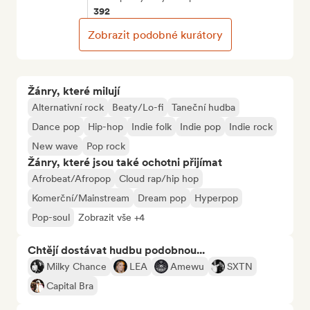
392
Zobrazit podobné kurátory
Žánry, které milují
Alternativní rock
Beaty/Lo-fi
Taneční hudba
Dance pop
Hip-hop
Indie folk
Indie pop
Indie rock
New wave
Pop rock
Žánry, které jsou také ochotni přijímat
Afrobeat/Afropop
Cloud rap/hip hop
Komerční/Mainstream
Dream pop
Hyperpop
Pop-soul
Zobrazit vše +4
Chtějí dostávat hudbu podobnou...
Milky Chance
LEA
Amewu
SXTN
Capital Bra