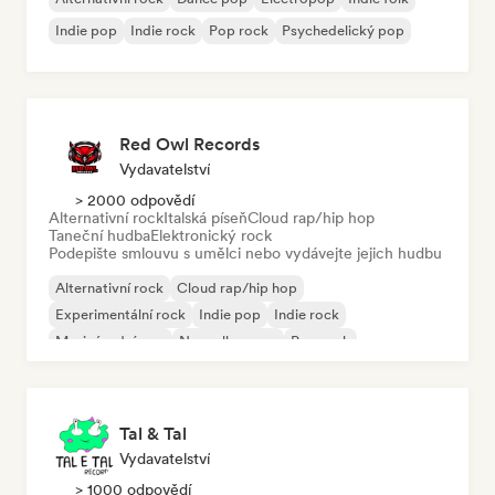
Indie pop
Indie rock
Pop rock
Psychedelický pop
Red Owl Records
Vydavatelství
> 2000 odpovědí
Alternativní rock
Italská píseň
Cloud rap/hip hop
Taneční hudba
Elektronický rock
Podepište smlouvu s umělci nebo vydávejte jejich hudbu
Alternativní rock
Cloud rap/hip hop
Experimentální rock
Indie pop
Indie rock
Mezinárodní pop
Nouvelle scene
Pop rock
Tal & Tal
Vydavatelství
> 1000 odpovědí