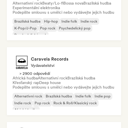
Alternativní rock
Beaty/Lo-fi
Bossa nova
Brazilská hudba
Experimentální elektronika
Podepište smlouvu s umělci nebo vydávejte jejich hudbu
Brazilská hudba
Hip-hop
Indie folk
Indie rock
K-Pop/J-Pop
Pop rock
Psychedelický pop
Psychedelický rock
Caravela Records
Vydavatelství
> 2900 odpovědí
Africká hudba
Alternativní rock
Brazilská hudba
Křesťanský rap
Deep house
Podepište smlouvu s umělci nebo vydávejte jejich hudbu
Alternativní rock
Brazilská hudba
Indie folk
Indie pop
Indie rock
Pop rock
Rock & Roll/Klasický rock
Africká hudba