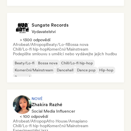
Sungate Records
Vydavatelství
> 1300 odpovědí
Afrobeat/Afropop
Beaty/Lo-fi
Bossa nova
Chill/Lo-fi hip-hop
Komerční/Mainstream
Podepište smlouvu s umělci nebo vydávejte jejich hudbu
Beaty/Lo-fi
Bossa nova
Chill/Lo-fi hip-hop
Komerční/Mainstream
Dancehall
Dance pop
Hip-hop
Pop-soul
NOVÉ
Zhakira Razhé
Social Media Influencer
< 100 odpovědí
Afrobeat/Afropop
Afro House/Amapiano
Chill/Lo-fi hip-hop
Komerční/Mainstream
Experimentální jazz