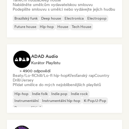
Taneční hudba
Deep house
Nabídněte umělcům vydavatelskou smlouvu
Podepište smlouvu s umělci nebo vydávejte jejich hudbu
Brazilský funk
Deep house
Electronica
Electropop
Future house
Hip-hop
House
Tech House
ADAD Audio
Kurátor Playlistu
> 4900 odpovědí
Beaty/Lo-fi
Chill/Lo-fi hip-hop
Křesťanský rap
Country
Drill/Jersey
Přidat umělce do mých nejoblíbenějších playlistů
Hip-hop
Indie folk
Indie pop
Indie rock
Instrumentální
Instrumentální hip-hop
K-Pop/J-Pop
Rap v angličtině