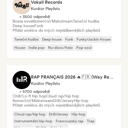
Vokall Records
Kurátor Playlistu
> 3500 odpovědí
Bossa nova
Komerční/Mainstream
Taneční hudba
Deep house
Funk
Přidat umělce do mých nejoblíbenějších playlistů
Taneční hudba
Deep house
Funk
Funky/Jackin House
House
Indie pop
Nu-disco/Italo
Pop-soul
RAP FRANÇAIS 2026 🔥🇫🇷 (Way Records)
Kurátor Playlistu
> 5700 odpovědí
Chill/Lo-fi hip-hop
Cloud rap/hip hop
Komerční/Mainstream
Drill/Jersey
Hip-hop
Přidat umělce do mých nejoblíbenějších playlistů
Cloud rap/hip hop
Drill/Jersey
Hip-hop
Instrumentální hip-hop
Francouzský rap
Trap
Urban pop
Chill/Lo-fi hip-hop