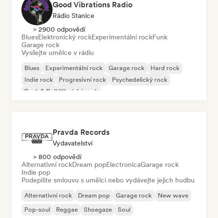
Good Vibrations Radio
Rádio Stanice
> 2900 odpovědí
Blues
Elektronický rock
Experimentální rock
Funk
Garage rock
Vysílejte umělce v rádiu
Blues
Experimentální rock
Garage rock
Hard rock
Indie rock
Progresivní rock
Psychedelický rock
Rock & Roll/Klasický rock
Pravda Records
Vydavatelství
> 800 odpovědí
Alternativní rock
Dream pop
Electronica
Garage rock
Indie pop
Podepište smlouvu s umělci nebo vydávejte jejich hudbu
Alternativní rock
Dream pop
Garage rock
New wave
Pop-soul
Reggae
Shoegaze
Soul