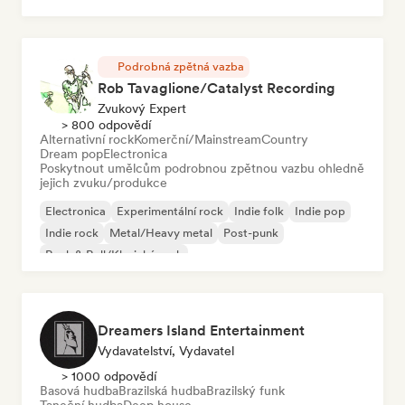
Podrobná zpětná vazba
Rob Tavaglione/Catalyst Recording
Zvukový Expert
> 800 odpovědí
Alternativní rock
Komerční/Mainstream
Country
Dream pop
Electronica
Poskytnout umělcům podrobnou zpětnou vazbu ohledně
jejich zvuku/produkce
Electronica
Experimentální rock
Indie folk
Indie pop
Indie rock
Metal/Heavy metal
Post-punk
Rock & Roll/Klasický rock
Dreamers Island Entertainment
Vydavatelství, Vydavatel
> 1000 odpovědí
Basová hudba
Brazilská hudba
Brazilský funk