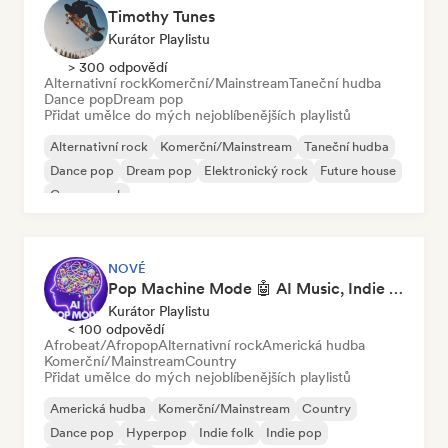
Timothy Tunes
Kurátor Playlistu
> 300 odpovědí
Alternativní rock
Komerční/Mainstream
Taneční hudba
Dance pop
Dream pop
Přidat umělce do mých nejoblíbenějších playlistů
Alternativní rock
Komerční/Mainstream
Taneční hudba
Dance pop
Dream pop
Elektronický rock
Future house
Garage rock
NOVÉ
Pop Machine Mode 🤖 AI Music, Indie Pop & Dream Pop
Kurátor Playlistu
< 100 odpovědí
Afrobeat/Afropop
Alternativní rock
Americká hudba
Komerční/Mainstream
Country
Přidat umělce do mých nejoblíbenějších playlistů
Americká hudba
Komerční/Mainstream
Country
Dance pop
Hyperpop
Indie folk
Indie pop