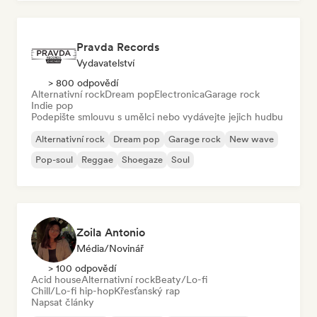
Pravda Records
Vydavatelství
> 800 odpovědí
Alternativní rock
Dream pop
Electronica
Garage rock
Indie pop
Podepište smlouvu s umělci nebo vydávejte jejich hudbu
Alternativní rock
Dream pop
Garage rock
New wave
Pop-soul
Reggae
Shoegaze
Soul
Zoila Antonio
Média/novinář
> 100 odpovědí
Acid house
Alternativní rock
Beaty/Lo-fi
Chill/Lo-fi hip-hop
Křesťanský rap
Napsat články