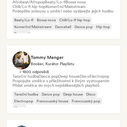
Afrobeat/Afropop
Beaty/Lo-fi
Bossa nova
Chill/Lo-fi hip-hop
Komerční/Mainstream
Podepište smlouvu s umělci nebo vydávejte jejich hudbu
Beaty/Lo-fi
Bossa nova
Chill/Lo-fi hip-hop
Komerční/Mainstream
Dancehall
Dance pop
Hip-hop
Pop-soul
Tommy Menger
Booker, Kurátor Playlistu
> 1800 odpovědí
Taneční hudba
Dance pop
Deep house
Disco
Electropop
Propojujte umělce s příležitostmi k živým vystoupením
Přidat umělce do mých nejoblíbenějších playlistů
Taneční hudba
Dance pop
Deep house
Disco
Electropop
Francouzský house
Francouzský pop
House