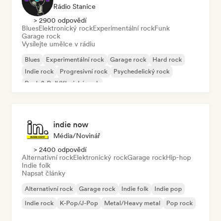
Rádio Stanice
> 2900 odpovědí
Blues
Elektronický rock
Experimentální rock
Funk
Garage rock
Vysílejte umělce v rádiu
Blues
Experimentální rock
Garage rock
Hard rock
Indie rock
Progresivní rock
Psychedelický rock
Rock & Roll/Klasický rock
indie now
Média/novinář
> 2400 odpovědí
Alternativní rock
Elektronický rock
Garage rock
Hip-hop
Indie folk
Napsat články
Alternativní rock
Garage rock
Indie folk
Indie pop
Indie rock
K-Pop/J-Pop
Metal/Heavy metal
Pop rock