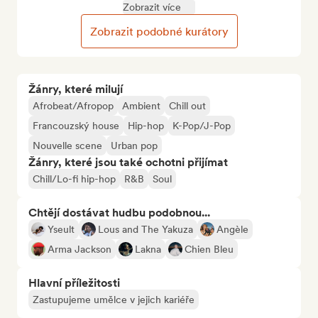
Zobrazit více
Zobrazit podobné kurátory
Žánry, které milují
Afrobeat/Afropop
Ambient
Chill out
Francouzský house
Hip-hop
K-Pop/J-Pop
Nouvelle scene
Urban pop
Žánry, které jsou také ochotni přijímat
Chill/Lo-fi hip-hop
R&B
Soul
Chtějí dostávat hudbu podobnou...
Yseult
Lous and The Yakuza
Angèle
Arma Jackson
Lakna
Chien Bleu
Hlavní příležitosti
Zastupujeme umělce v jejich kariéře