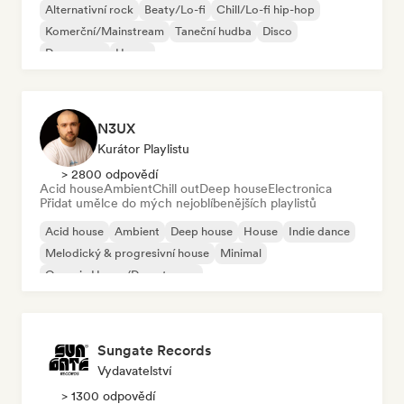
Alternativní rock
Beaty/Lo-fi
Chill/Lo-fi hip-hop
Komerční/Mainstream
Taneční hudba
Disco
Dream pop
House
N3UX
Kurátor Playlistu
> 2800 odpovědí
Acid house
Ambient
Chill out
Deep house
Electronica
Přidat umělce do mých nejoblíbenějších playlistů
Acid house
Ambient
Deep house
House
Indie dance
Melodický & progresivní house
Minimal
Organic House/Downtempo
Sungate Records
Vydavatelství
> 1300 odpovědí