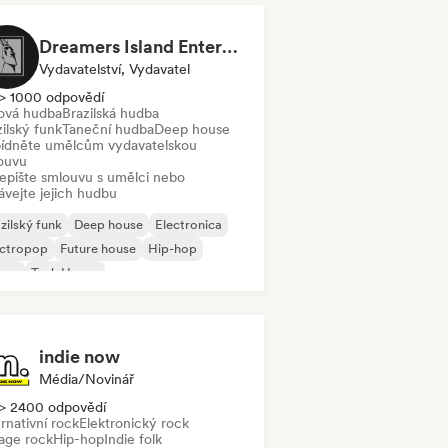
Dreamers Island Entertainment
Vydavatelství, Vydavatel
> 1000 odpovědí
ová hudba
Brazilská hudba
ilský funk
Taneční hudba
Deep house
ídněte umělcům vydavatelskou
ouvu
epište smlouvu s umělci nebo
ávejte jejich hudbu
zilský funk
Deep house
Electronica
ectropop
Future house
Hip-hop
use
Tech House
indie now
Média/novinář
> 2400 odpovědí
rnativní rock
Elektronický rock
age rock
Hip-hop
Indie folk