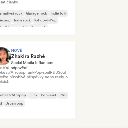
sat články
ernativní rock
Garage rock
Indie folk
ie pop
Indie rock
K-Pop/J-Pop
tal/Heavy metal
Pop rock
NOVÉ
Zhakira Razhé
Social Media Influencer
< 100 odpovědí
obeat/Afropop
Funk
Pop-soul
R&B
Soul
vořte působivé příspěvky nebo reely o
lcích
robeat/Afropop
Funk
Pop-soul
R&B
ul
Urban pop