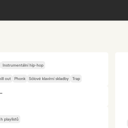
Instrumentální hip-hop
ill out
Phonk
Sólové klavírní skladby
Trap
..
h playlistů