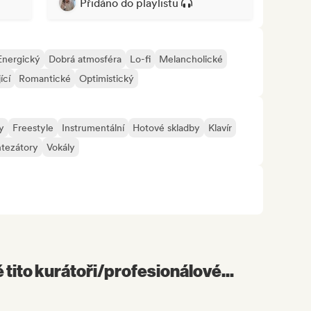
Přidáno do playlistu
Energický
Dobrá atmosféra
Lo-fi
Melancholické
ící
Romantické
Optimistický
y
Freestyle
Instrumentální
Hotové skladby
Klavír
tezátory
Vokály
é tito kurátoři/profesionálové...