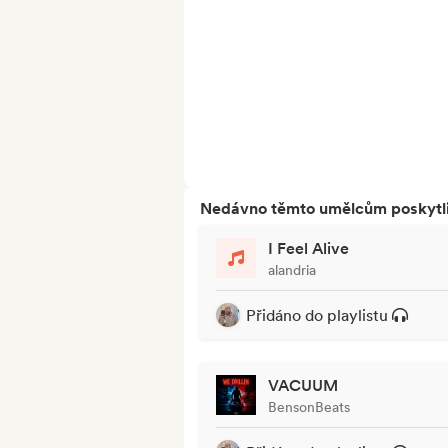
Nedávno těmto umělcům poskytli p
I Feel Alive
alandria
Přidáno do playlistu
VACUUM
BensonBeats