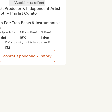
Vysoká míra sdílení
st, Producer & Independent Artist 
otify Playlist Curator

 For: Trap Beats & Instrumentals 
y
dpovědi v
Míra sdílení
Sdílení
 dní
19%
1 den
Počet poskytnutých odpovědí
132
Zobrazit podobné kurátory