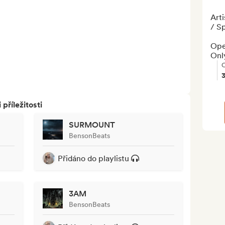
Arti
/ Sp
Open
Onl
O
3
říležitosti
SURMOUNT
BensonBeats
Přidáno do playlistu
3AM
BensonBeats