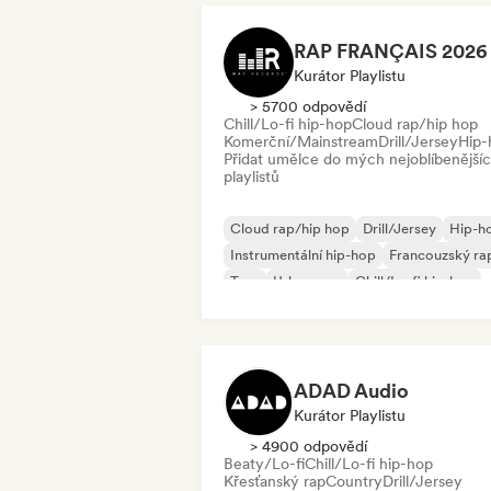
Kurátor Playlistu
> 5700 odpovědí
Chill/Lo-fi hip-hop
Cloud rap/hip hop
Komerční/Mainstream
Drill/Jersey
Hip-
Přidat umělce do mých nejoblíbenější
playlistů
Cloud rap/hip hop
Drill/Jersey
Hip-h
Instrumentální hip-hop
Francouzský ra
Trap
Urban pop
Chill/Lo-fi hip-hop
ADAD Audio
Kurátor Playlistu
> 4900 odpovědí
Beaty/Lo-fi
Chill/Lo-fi hip-hop
Křesťanský rap
Country
Drill/Jersey