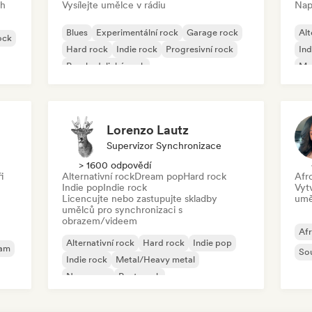
ch
Vysílejte umělce v rádiu
Nap
Blues
Experimentální rock
Garage rock
Alt
ock
Hard rock
Indie rock
Progresivní rock
Ind
Psychedelický rock
Me
Rock & Roll/Klasický rock
Lorenzo Lautz
Supervizor Synchronizace
> 1600 odpovědí
i
Alternativní rock
Dream pop
Hard rock
Afr
Indie pop
Indie rock
Vyt
Licencujte nebo zastupujte skladby
umě
umělců pro synchronizaci s
obrazem/videem
Af
Alternativní rock
Hard rock
Indie pop
eam
So
Indie rock
Metal/Heavy metal
New wave
Post-punk
Psychedelický rock