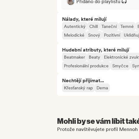
Přidáno do playlistu
Nálady, které milují
Autentický
Chill
Taneční
Temné
Melodické
Snový
Pozitivní
Uklidňuj
Hudební atributy, které milují
Beatmaker
Beaty
Elektronické zvuk
Profesionální produkce
Smyčce
Syn
Nechtějí přijímat...
Křesťanský rap
Dema
Mohli by se vám líbit tak
Protože navštěvujete profil Mennoh