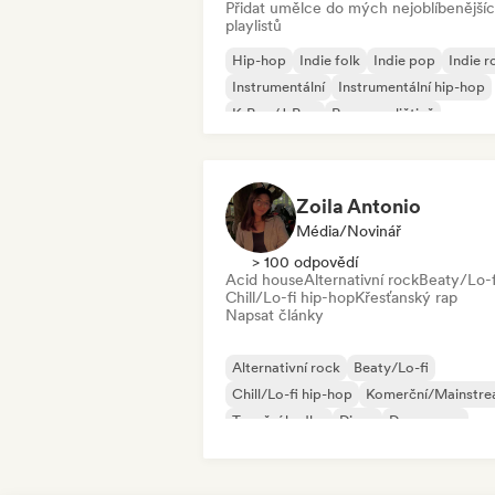
Přidat umělce do mých nejoblíbenější
playlistů
Hip-hop
Indie folk
Indie pop
Indie r
Instrumentální
Instrumentální hip-hop
K-Pop/J-Pop
Rap v angličtině
Zoila Antonio
Média/novinář
> 100 odpovědí
Acid house
Alternativní rock
Beaty/Lo-f
Chill/Lo-fi hip-hop
Křesťanský rap
Napsat články
Alternativní rock
Beaty/Lo-fi
Chill/Lo-fi hip-hop
Komerční/Mainstr
Taneční hudba
Disco
Dream pop
House