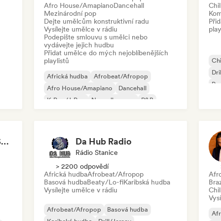
Afro House/Amapiano
Dancehall
Chil
Mezinárodní pop
Kom
Dejte umělcům konstruktivní radu
Při
Vysílejte umělce v rádiu
play
Podepište smlouvu s umělci nebo
vydávejte jejich hudbu
Přidat umělce do mých nejoblíbenějších
playlistů
Chi
Dri
Africká hudba
Afrobeat/Afropop
Po
Afro House/Amapiano
Dancehall
K-Pop/J-Pop
Nouvelle scene
R&B
Reggaeton
Freshmen Magazine South Africa (Pty) Ltd
Da Hub Radio
Rádio Stanice
> 2200 odpovědí
Africká hudba
Afrobeat/Afropop
Afr
Basová hudba
Beaty/Lo-fi
Karibská hudba
Braz
Vysílejte umělce v rádiu
Chil
Vysí
Afrobeat/Afropop
Basová hudba
Af