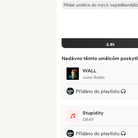
Přidat umělce do mých nejoblíbenějšíc
2.8k
Nedávno těmto umělcům poskytli p
WALL
June Robin
Přidáno do playlistu
Stupidity
DRAY
Přidáno do playlistu