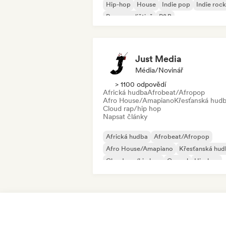
Hip-hop
House
Indie pop
Indie rock
Rap v angličtině
R&B
Just Media
Média/novinář
> 1100 odpovědí
Africká hudba
Afrobeat/Afropop
Afro House/Amapiano
Křesťanská hud
Cloud rap/hip hop
Napsat články
Africká hudba
Afrobeat/Afropop
Afro House/Amapiano
Křesťanská hud
Cloud rap/hip hop
Gospel
Hip-hop
K-Pop/J-Pop