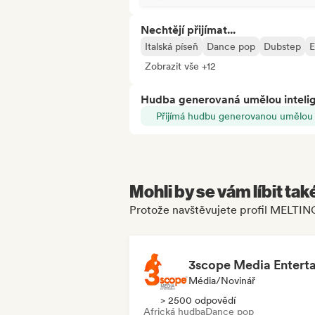
Nechtějí přijímat...
Italská píseň
Dance pop
Dubstep
E
Zobrazit vše +12
Hudba generovaná umělou inteli
Přijímá hudbu generovanou umělou i
Mohli by se vám líbit tak
Protože navštěvujete profil MELTI
Média/novinář
> 2500 odpovědí
Africká hudba
Dance pop