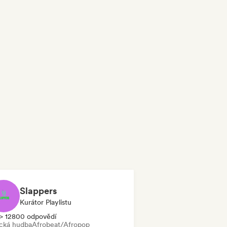
Slappers
Kurátor Playlistu
> 12800 odpovědí
ická hudba
Afrobeat/Afropop