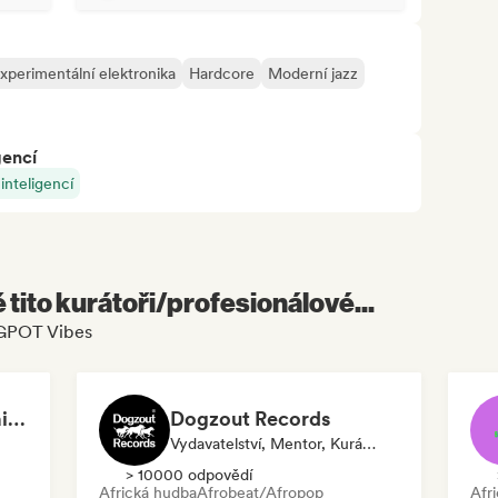
xperimentální elektronika
Hardcore
Moderní jazz
gencí
nteligencí
é tito kurátoři/profesionálové...
NGPOT Vibes
3scope Media Entertainment
Dogzout Records
Vydavatelství, Mentor, Kurátor Playlistu, Rádio Stanice
> 10000 odpovědí
Africká hudba
Afrobeat/Afropop
Afr