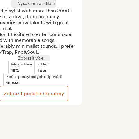
Vysoká míra sdílení
 playlist with more than 2000 I 
 still active, there are many 
overies, new talents with great 
ntial.

on't hesitate to enter our space 
ed with memorable songs.

erably minimalist sounds. I prefer 
/Trap, Rnb&Soul...
Zobrazit více
Míra sdílení
Sdílení
18%
1 den
Počet poskytnutých odpovědí
10,842
Zobrazit podobné kurátory