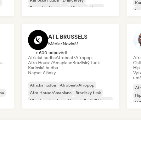
Karibská hudba
Drill/Jersey
Ka
Funky/Jackin House
Hip-hop
House
Ele
R&B
Ins
Mel
ATL BRUSSELS
Média/novinář
> 600 odpovědí
Africká hudba
Afrobeat/Afropop
Afr
ba
Afro House/Amapiano
Brazilský funk
Chil
Karibská hudba
Hip
Napsat články
Vyt
umě
Africká hudba
Afrobeat/Afropop
Af
ba
Afro House/Amapiano
Brazilský funk
Hi
Cloud rap/hip hop
Dancehall
Drill/Jersey
K-
House