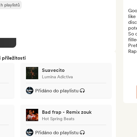
h playlistů
Good
like
disc
pote
So d
fill
Pref
Rap
říležitosti
Suavecito
Lumina Adictiva
Přidáno do playlistu
Bad frap - Remix zouk
Hot Spring Beats
Přidáno do playlistu