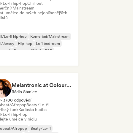
l/Lo-fi hip-hop
Chill out
erční/Mainstream
dat umělce do mých nejoblíbenějších
listů
ll/Lo-fi hip-hop
Komerční/Mainstream
ll/Jersey
Hip-hop
Lofi bedroom
p-soul
Rap v angličtině
R&B
Melantronic at Colourful Radio
Rádio Stanice
> 3700 odpovědí
obeat/Afropop
Beaty/Lo-fi
ilský funk
Karibská hudba
l/Lo-fi hip-hop
lejte umělce v rádiu
robeat/Afropop
Beaty/Lo-fi