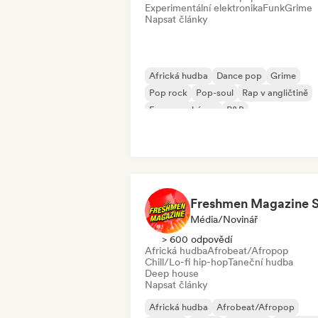
Experimentální elektronika
Funk
Grime
Napsat články
Africká hudba
Dance pop
Grime
Pop rock
Pop-soul
Rap v angličtině
Francouzský rap
R&B
Média/novinář
> 600 odpovědí
Africká hudba
Afrobeat/Afropop
Chill/Lo-fi hip-hop
Taneční hudba
Deep house
Napsat články
Africká hudba
Afrobeat/Afropop