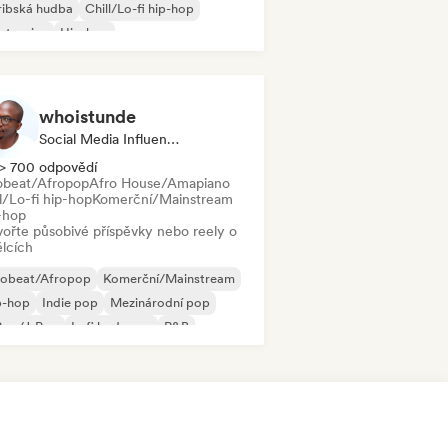
ribská hudba
Chill/Lo-fi hip-hop
ctronica
Hip-hop
trumentální hip-hop
odický & progresivní house
whoistunde
Social Media Influencer
> 700 odpovědí
obeat/Afropop
Afro House/Amapiano
l/Lo-fi hip-hop
Komerční/Mainstream
-hop
vořte působivé příspěvky nebo reely o
lcích
robeat/Afropop
Komerční/Mainstream
p-hop
Indie pop
Mezinárodní pop
Pop/J-Pop
Lofi bedroom
R&B