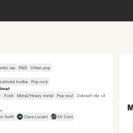
zský rap
R&B
Urban pop
Latinská hudba
Pop rock
jímat
y
Funk
Metal/Heavy metal
Pop-soul
Zobrazit vše +3
M
..
or Swift
Clara Luciani
50 Cent