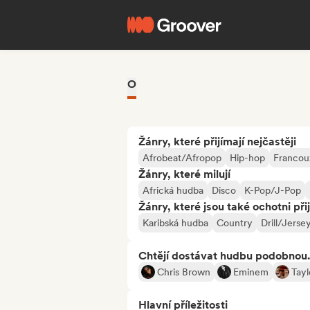
O
Žánry, které přijímají nejčastěji
Afrobeat/Afropop
Hip-hop
Francou
Žánry, které milují
Africká hudba
Disco
K-Pop/J-Pop
Žánry, které jsou také ochotni při
Karibská hudba
Country
Drill/Jerse
Chtějí dostávat hudbu podobnou.
Chris Brown
Eminem
Tayl
Hlavní příležitosti