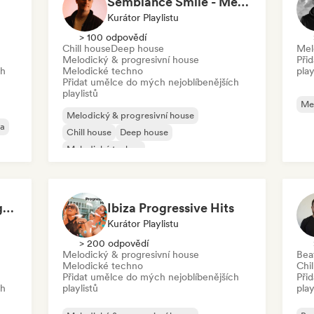
Semblance Smile - Melodic Journeys 🌑
Kurátor Playlistu
> 100 odpovědí
Chill house
Deep house
Mel
Melodický & progresivní house
Při
ch
Melodické techno
play
Přidat umělce do mých nejoblíbenějších
playlistů
Mel
Melodický & progresivní house
ca
Chill house
Deep house
Melodické techno
Emotional EDM - Progressive House / Festival House / Chill Progressive House
Ibiza Progressive Hits
Kurátor Playlistu
> 200 odpovědí
Melodický & progresivní house
Bea
Melodické techno
Chil
Přidat umělce do mých nejoblíbenějších
Při
ch
playlistů
play