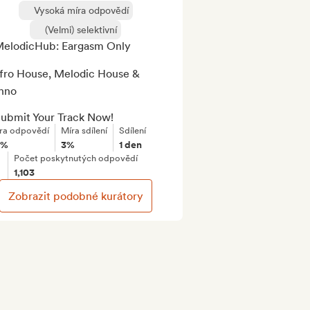
Vysoká míra odpovědí
(Velmi) selektivní
MelodicHub: Eargasm Only 

Afro House, Melodic House & 
hno

Submit Your Track Now!
ra odpovědí
Míra sdílení
Sdílení
8%
3%
1 den
Počet poskytnutých odpovědí
1,103
Zobrazit podobné kurátory