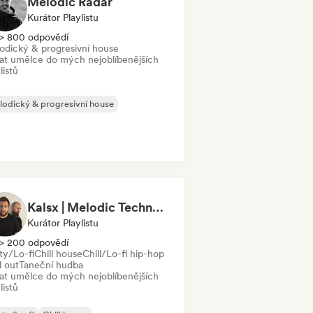
Melodic Radar
Kurátor Playlistu
> 800 odpovědí
odický & progresivní house
dat umělce do mých nejoblíbenějších
listů
odický & progresivní house
Kalsx | Melodic Techno | House | Lofi
Kurátor Playlistu
> 200 odpovědí
ty/Lo-fi
Chill house
Chill/Lo-fi hip-hop
l out
Taneční hudba
dat umělce do mých nejoblíbenějších
listů