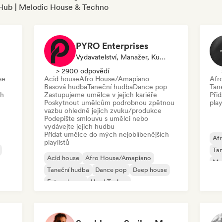
cHub | Melodic House & Techno
PYRO Enterprises
Vydavatelství, Manažer, Kurátor Playlistu, Zvukový Expert
> 2900 odpovědí
se
Acid house
Afro House/Amapiano
Afr
Basová hudba
Taneční hudba
Dance pop
Tan
ch
Zastupujeme umělce v jejich kariéře
Při
Poskytnout umělcům podrobnou zpětnou
play
vazbu ohledně jejich zvuku/produkce
Podepište smlouvu s umělci nebo
vydávejte jejich hudbu
Přidat umělce do mých nejoblíbenějších
Af
playlistů
Ta
Acid house
Afro House/Amapiano
Mel
Taneční hudba
Dance pop
Deep house
Me
Future house
Hard Techno
Melodický & progresivní house