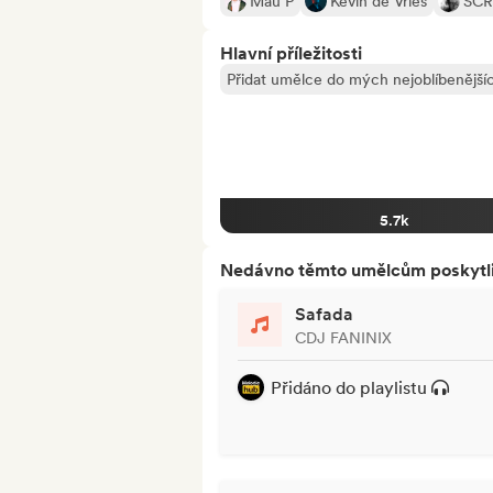
Mau P
Kevin de Vries
SCR
Hlavní příležitosti
Přidat umělce do mých nejoblíbenějšíc
5.7k
Nedávno těmto umělcům poskytli p
Safada
CDJ FANINIX
Přidáno do playlistu