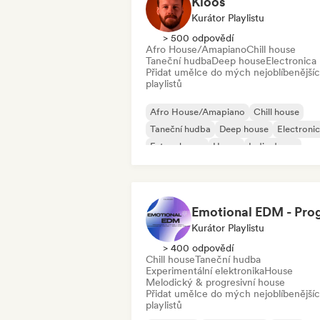
Kloos
Kurátor Playlistu
> 500 odpovědí
Afro House/Amapiano
Chill house
Taneční hudba
Deep house
Electronica
Přidat umělce do mých nejoblíbenější
playlistů
Afro House/Amapiano
Chill house
Taneční hudba
Deep house
Electroni
Future house
House
Indie dance
Kurátor Playlistu
> 400 odpovědí
Chill house
Taneční hudba
Experimentální elektronika
House
Melodický & progresivní house
Přidat umělce do mých nejoblíbenější
playlistů