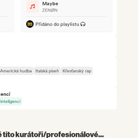
Maybe
ZENØN
Přidáno do playlistu
Americká hudba
Italská píseň
Křesťanský rap
gencí
nteligencí
é tito kurátoři/profesionálové...