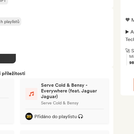
IPT
🧡 
h playlistů
▶️ 
Tec
🚀 
Mí
9
říležitosti
Serve Cold & Bensy -
Everywhere (feat. Jaguar
Jaguar)
Serve Cold & Bensy
Přidáno do playlistu