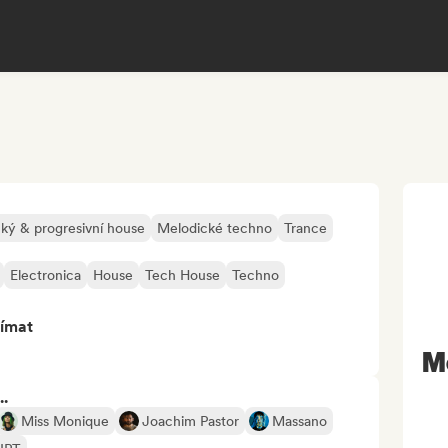
ký & progresivní house
Melodické techno
Trance
Electronica
House
Tech House
Techno
jímat
M
..
Miss Monique
Joachim Pastor
Massano