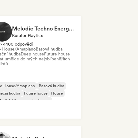
Melodic Techno Energy/ EDM Energy/Techno Masters
Kurátor Playlistu
> 4400 odpovědí
o House/Amapiano
Basová hudba
eční hudba
Deep house
Future house
dat umělce do mých nejoblíbenějších
listů
ro House/Amapiano
Basová hudba
neční hudba
Future house
House
odický & progresivní house
lodické techno
Tech House