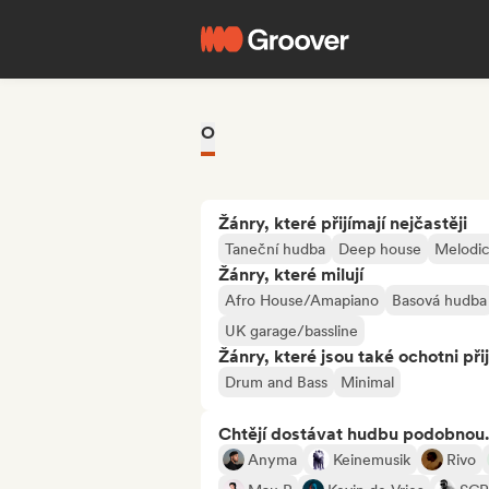
O
Žánry, které přijímají nejčastěji
Taneční hudba
Deep house
Melodic
Žánry, které milují
Afro House/Amapiano
Basová hudba
UK garage/bassline
Žánry, které jsou také ochotni při
Drum and Bass
Minimal
Chtějí dostávat hudbu podobnou.
Anyma
Keinemusik
Rivo