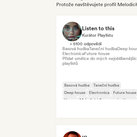
Protože navštěvujete profil Melodi
Listen to this
Kurátor Playlistu
> 5100 odpovědí
Basová hudba
Taneční hudba
Deep hou
Electronica
Future house
Přidat umělce do mých nejoblíbenější
playlistů
Basová hudba
Taneční hudba
Deep house
Electronica
Future house
House
Melodický & progresivní house
Synthwave