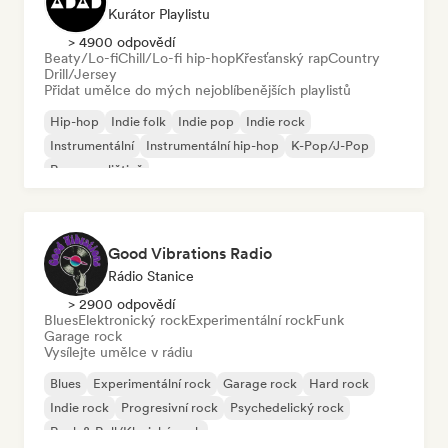
Kurátor Playlistu
> 4900 odpovědí
Beaty/Lo-fi
Chill/Lo-fi hip-hop
Křesťanský rap
Country
Drill/Jersey
Přidat umělce do mých nejoblíbenějších playlistů
Hip-hop
Indie folk
Indie pop
Indie rock
Instrumentální
Instrumentální hip-hop
K-Pop/J-Pop
Rap v angličtině
Good Vibrations Radio
Rádio Stanice
> 2900 odpovědí
Blues
Elektronický rock
Experimentální rock
Funk
Garage rock
Vysílejte umělce v rádiu
Blues
Experimentální rock
Garage rock
Hard rock
Indie rock
Progresivní rock
Psychedelický rock
Rock & Roll/Klasický rock