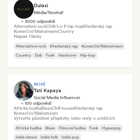
Dulaxi
Média/novinář
> 3000 odpovědí
Alternativní rock
Chill/Lo-fi hip-hop
Křesťanský rap
Komerční/Mainstream
Country
Napsat články
Alternativní rock
Křesťanský rap
Komerční/Mainstream
Country
Dub
Funk
Hardcore
Hip-hop
NOVÉ
Tati Kapaya
Social Media Influencer
< 100 odpovědí
Africká hudba
Blues
Chill house
Křesťanský rap
Komerční/Mainstream
Vytvořte působivé příspěvky nebo reely o umělcích
Africká hudba
Blues
Filmová hudba
Funk
Hyperpop
Indie dance
Indie folk
Indie pop