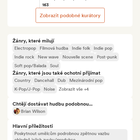
163
Zobrazit podobné kurátory
Žánry, které milují
Electropop
Filmová hudba
Indie folk
Indie pop
Indie rock
New wave
Nouvelle scene
Post-punk
Soft pop/Balada
Soul
Žánry, které jsou také ochotni přijímat
Country
Dancehall
Dub
Mezinárodní pop
K-Pop/J-Pop
Noise
Zobrazit vše +4
Chtějí dostávat hudbu podobnou...
Brian Wilson
Hlavní příležitosti
Poskytnout umělcům podrobnou zpětnou vazbu
ohledně jejich zvuku/produkce