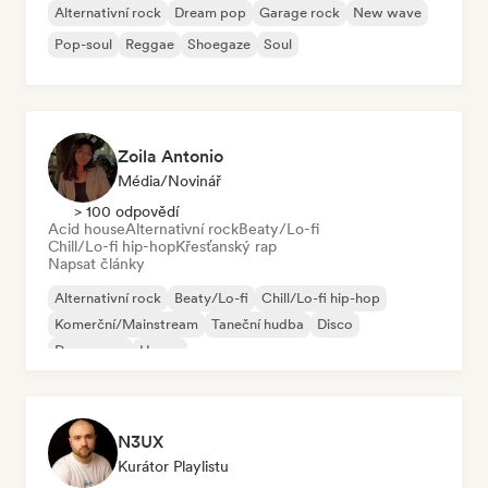
Alternativní rock
Dream pop
Garage rock
New wave
Pop-soul
Reggae
Shoegaze
Soul
Zoila Antonio
Média/novinář
> 100 odpovědí
Acid house
Alternativní rock
Beaty/Lo-fi
Chill/Lo-fi hip-hop
Křesťanský rap
Napsat články
Alternativní rock
Beaty/Lo-fi
Chill/Lo-fi hip-hop
Komerční/Mainstream
Taneční hudba
Disco
Dream pop
House
N3UX
Kurátor Playlistu