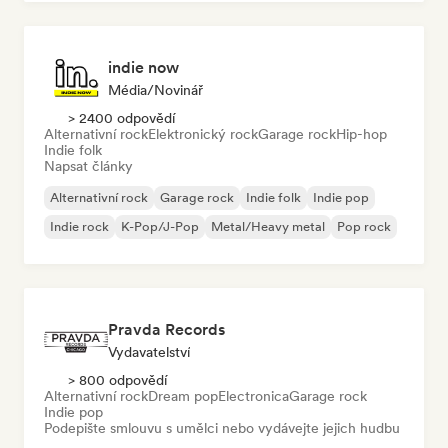
indie now
Média/novinář
> 2400 odpovědí
Alternativní rock
Elektronický rock
Garage rock
Hip-hop
Indie folk
Napsat články
Alternativní rock
Garage rock
Indie folk
Indie pop
Indie rock
K-Pop/J-Pop
Metal/Heavy metal
Pop rock
Pravda Records
Vydavatelství
> 800 odpovědí
Alternativní rock
Dream pop
Electronica
Garage rock
Indie pop
Podepište smlouvu s umělci nebo vydávejte jejich hudbu