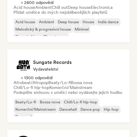
> 2800 odpovědí
Acid house
Ambient
Chill out
Deep house
Electronica
Přidat umělce do mých nejoblíbenějších playlistů
Acid house
Ambient
Deep house
House
Indie dance
Melodický & progresivní house
Minimal
Organic House/Downtempo
Sungate Records
Vydavatelství
> 1300 odpovědí
Afrobeat/Afropop
Beaty/Lo-fi
Bossa nova
Chill/Lo-fi hip-hop
Komerční/Mainstream
Podepište smlouvu s umělci nebo vydávejte jejich hudbu
Beaty/Lo-fi
Bossa nova
Chill/Lo-fi hip-hop
Komerční/Mainstream
Dancehall
Dance pop
Hip-hop
Pop-soul