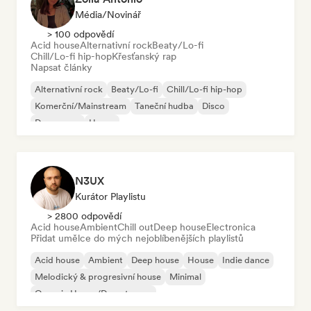
Média/novinář
> 100 odpovědí
Acid house
Alternativní rock
Beaty/Lo-fi
Chill/Lo-fi hip-hop
Křesťanský rap
Napsat články
Alternativní rock
Beaty/Lo-fi
Chill/Lo-fi hip-hop
Komerční/Mainstream
Taneční hudba
Disco
Dream pop
House
N3UX
Kurátor Playlistu
> 2800 odpovědí
Acid house
Ambient
Chill out
Deep house
Electronica
Přidat umělce do mých nejoblíbenějších playlistů
Acid house
Ambient
Deep house
House
Indie dance
Melodický & progresivní house
Minimal
Organic House/Downtempo