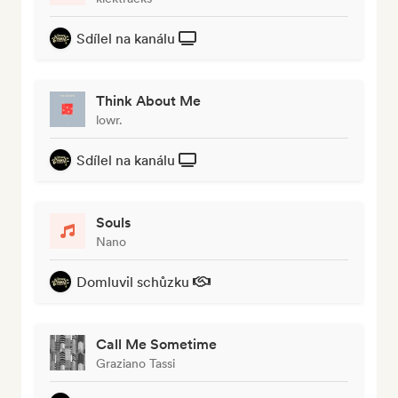
Sdílel na kanálu
Think About Me
lowr.
Sdílel na kanálu
Souls
Nano
Domluvil schůzku
Call Me Sometime
Graziano Tassi