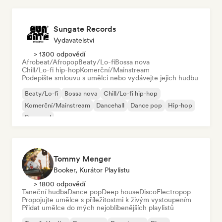
Sungate Records
Vydavatelství
> 1300 odpovědí
Afrobeat/Afropop
Beaty/Lo-fi
Bossa nova
Chill/Lo-fi hip-hop
Komerční/Mainstream
Podepište smlouvu s umělci nebo vydávejte jejich hudbu
Beaty/Lo-fi
Bossa nova
Chill/Lo-fi hip-hop
Komerční/Mainstream
Dancehall
Dance pop
Hip-hop
Pop-soul
Tommy Menger
Booker, Kurátor Playlistu
> 1800 odpovědí
Taneční hudba
Dance pop
Deep house
Disco
Electropop
Propojujte umělce s příležitostmi k živým vystoupením
Přidat umělce do mých nejoblíbenějších playlistů