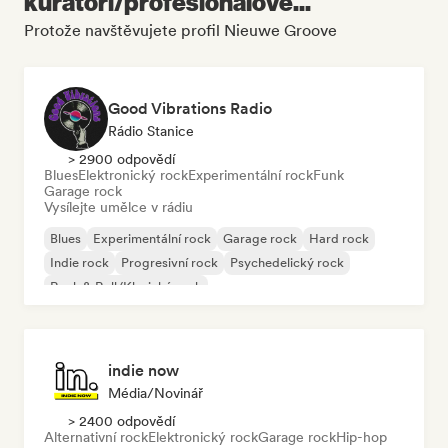
kurátoři/profesionálové...
Protože navštěvujete profil Nieuwe Groove
Good Vibrations Radio
Rádio Stanice
> 2900 odpovědí
Blues
Elektronický rock
Experimentální rock
Funk
Garage rock
Vysílejte umělce v rádiu
Blues
Experimentální rock
Garage rock
Hard rock
Indie rock
Progresivní rock
Psychedelický rock
Rock & Roll/Klasický rock
indie now
Média/novinář
> 2400 odpovědí
Alternativní rock
Elektronický rock
Garage rock
Hip-hop