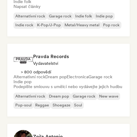
Indie folk
Napsat články
Alternativní rock
Garage rock
Indie folk
Indie pop
Indie rock
K-Pop/J-Pop
Metal/Heavy metal
Pop rock
Pravda Records
Vydavatelství
> 800 odpovědí
Alternativní rock
Dream pop
Electronica
Garage rock
Indie pop
Podepište smlouvu s umělci nebo vydávejte jejich hudbu
Alternativní rock
Dream pop
Garage rock
New wave
Pop-soul
Reggae
Shoegaze
Soul
Zoila Antonio