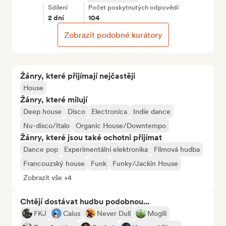
Sdílení
Počet poskytnutých odpovědí
2 dní
104
Zobrazit podobné kurátory
Žánry, které přijímají nejčastěji
House
Žánry, které milují
Deep house
Disco
Electronica
Indie dance
Nu-disco/Italo
Organic House/Downtempo
Žánry, které jsou také ochotni přijímat
Dance pop
Experimentální elektronika
Filmová hudba
Francouzský house
Funk
Funky/Jackin House
Zobrazit vše +4
Chtějí dostávat hudbu podobnou...
FKJ
Caius
Never Dull
Moglii