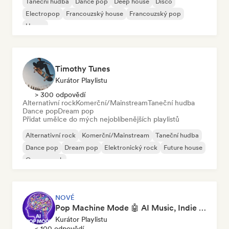
Taneční hudba
Dance pop
Deep house
Disco
Electropop
Francouzský house
Francouzský pop
House
Timothy Tunes
Kurátor Playlistu
> 300 odpovědí
Alternativní rock
Komerční/Mainstream
Taneční hudba
Dance pop
Dream pop
Přidat umělce do mých nejoblíbenějších playlistů
Alternativní rock
Komerční/Mainstream
Taneční hudba
Dance pop
Dream pop
Elektronický rock
Future house
Garage rock
NOVÉ
Pop Machine Mode 🤖 AI Music, Indie Pop & Dream Pop
Kurátor Playlistu
< 100 odpovědí