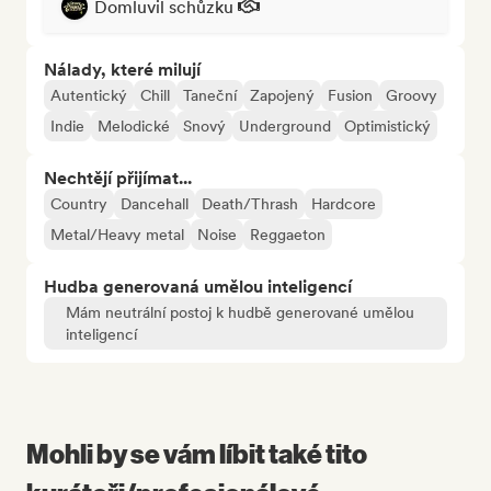
Domluvil schůzku
Nálady, které milují
Autentický
Chill
Taneční
Zapojený
Fusion
Groovy
Indie
Melodické
Snový
Underground
Optimistický
Nechtějí přijímat...
Country
Dancehall
Death/Thrash
Hardcore
Metal/Heavy metal
Noise
Reggaeton
Hudba generovaná umělou inteligencí
Mám neutrální postoj k hudbě generované umělou
inteligencí
Mohli by se vám líbit také tito