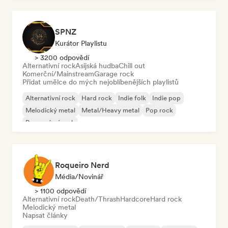
SPNZ
Kurátor Playlistu
> 3200 odpovědí
Alternativní rock
Asijská hudba
Chill out
Komerční/Mainstream
Garage rock
Přidat umělce do mých nejoblíbenějších playlistů
Alternativní rock
Hard rock
Indie folk
Indie pop
Melodický metal
Metal/Heavy metal
Pop rock
Progresivní rock
Roqueiro Nerd
Média/novinář
> 1100 odpovědí
Alternativní rock
Death/Thrash
Hardcore
Hard rock
Melodický metal
Napsat články