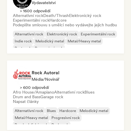
Vydavatelství
> 1600 odpovědí
Alternativní rock
Death/Thrash
Elektronický rock
Experimentální rock
Hardcore
Podepište smlouvu s umělci nebo vydávejte jejich hudbu
Alternativní rock
Elektronický rock
Experimentální rock
Indie rock
Melodický metal
Metal/Heavy metal
Post rock
Progresivní rock
Rock Autoral
Média/novinář
> 600 odpovědí
Afro House/Amapiano
Alternativní rock
Blues
Drum and Bass
Garage rock
Napsat články
Alternativní rock
Blues
Hardcore
Melodický metal
Metal/Heavy metal
Progresivní rock
Psychedelický rock
Punk rock