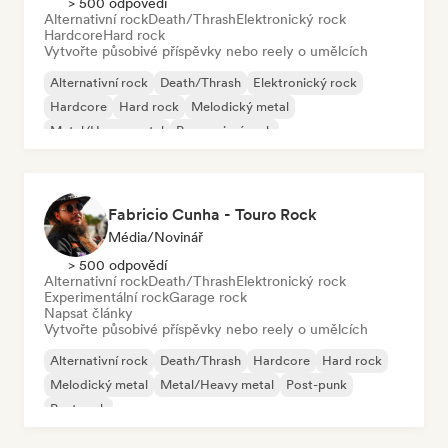
> 500 odpovědí
Alternativní rock
Death/Thrash
Elektronický rock
Hardcore
Hard rock
Vytvořte působivé příspěvky nebo reely o umělcích
Alternativní rock
Death/Thrash
Elektronický rock
Hardcore
Hard rock
Melodický metal
Metal/Heavy metal
Progresivní rock
Fabricio Cunha - Touro Rock
Média/novinář
> 500 odpovědí
Alternativní rock
Death/Thrash
Elektronický rock
Experimentální rock
Garage rock
Napsat články
Vytvořte působivé příspěvky nebo reely o umělcích
Alternativní rock
Death/Thrash
Hardcore
Hard rock
Melodický metal
Metal/Heavy metal
Post-punk
Post rock