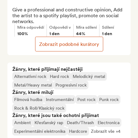
Give a professional and constructive opinion, Add 
the artist to a spotify playlist, promote on social 
networks.
Míra odpovědí
Odpovědi v
Míra sdílení
Sdílení
100%
1 den
44%
1 den
Zobrazit podobné kurátory
Žánry, které přijímají nejčastěji
Alternativní rock
Hard rock
Melodický metal
Metal/Heavy metal
Progresivní rock
Žánry, které milují
Filmová hudba
Instrumentální
Post rock
Punk rock
Rock & Roll/Klasický rock
Žánry, které jsou také ochotni přijímat
Ambient
Křesťanský rap
Death/Thrash
Electronica
Experimentální elektronika
Hardcore
Zobrazit vše +4