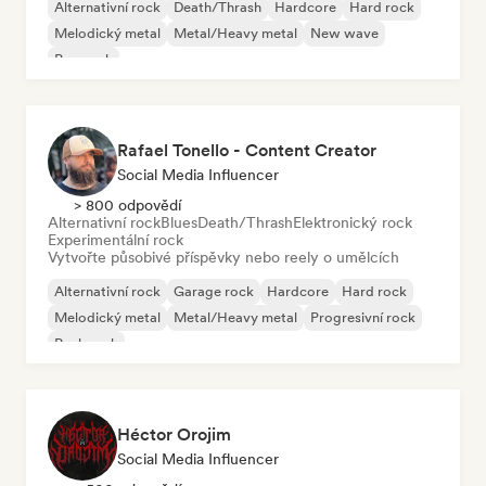
Alternativní rock
Death/Thrash
Hardcore
Hard rock
Melodický metal
Metal/Heavy metal
New wave
Pop rock
Rafael Tonello - Content Creator
Social Media Influencer
> 800 odpovědí
Alternativní rock
Blues
Death/Thrash
Elektronický rock
Experimentální rock
Vytvořte působivé příspěvky nebo reely o umělcích
Alternativní rock
Garage rock
Hardcore
Hard rock
Melodický metal
Metal/Heavy metal
Progresivní rock
Punk rock
Héctor Orojim
Social Media Influencer