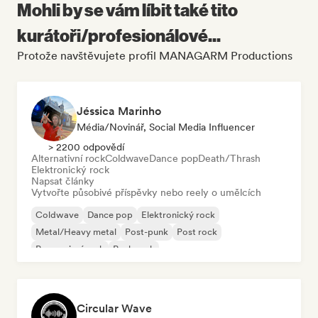
Mohli by se vám líbit také tito
kurátoři/profesionálové...
Protože navštěvujete profil MANAGARM Productions
Jéssica Marinho
Média/novinář, Social Media Influencer
> 2200 odpovědí
Alternativní rock
Coldwave
Dance pop
Death/Thrash
Elektronický rock
Napsat články
Vytvořte působivé příspěvky nebo reely o umělcích
Coldwave
Dance pop
Elektronický rock
Metal/Heavy metal
Post-punk
Post rock
Progresivní rock
Punk rock
Circular Wave