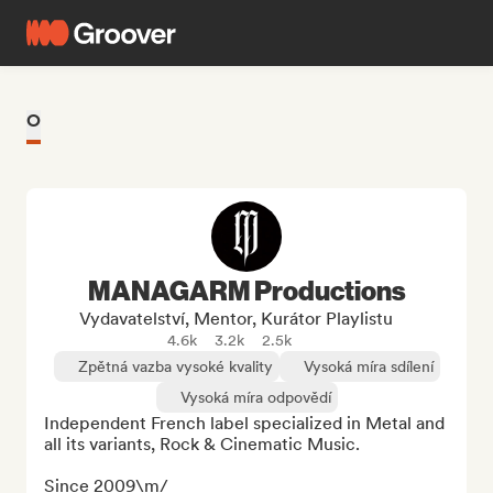
O
MANAGARM Productions
Vydavatelství, Mentor, Kurátor Playlistu
4.6k
3.2k
2.5k
Zpětná vazba vysoké kvality
Vysoká míra sdílení
Vysoká míra odpovědí
Independent French label specialized in Metal and 
all its variants, Rock & Cinematic Music.

Since 2009\m/
