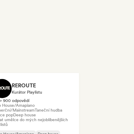
REROUTE
Kurátor Playlistu
> 900 odpovědí
o House/Amapiano
erční/Mainstream
Taneční hudba
ce pop
Deep house
dat umělce do mých nejoblíbenějších
listů
ro House/Amapiano
Deep house