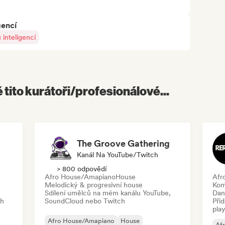
gencí
inteligencí
é tito kurátoři/profesionálové...
The Groove Gathering
Kanál Na YouTube/Twitch
> 800 odpovědí
Afro House/Amapiano
House
Afr
Melodický & progresivní house
Kom
Sdílení umělců na mém kanálu YouTube,
Dan
ch
SoundCloud nebo Twitch
Při
play
Afro House/Amapiano
House
Af