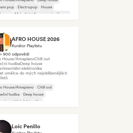
eam pop
Electropop
House
ie pop
Melodický & progresivní house
ganic House/Downtempo
AFRO HOUSE 2026
Kurátor Playlistu
> 900 odpovědí
o House/Amapiano
Chill out
eční hudba
Deep house
erimentální elektronika
dat umělce do mých nejoblíbenějších
listů
ro House/Amapiano
Chill out
neční hudba
Deep house
erimentální elektronika
nky/Jackin House
Future house
House
Loic Penillo