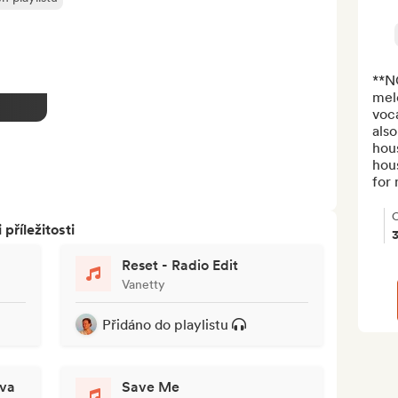
**N
melo
voca
also
hou
hou
for 
O
říležitosti
3
Reset - Radio Edit
Vanetty
Přidáno do playlistu
ova
Save Me