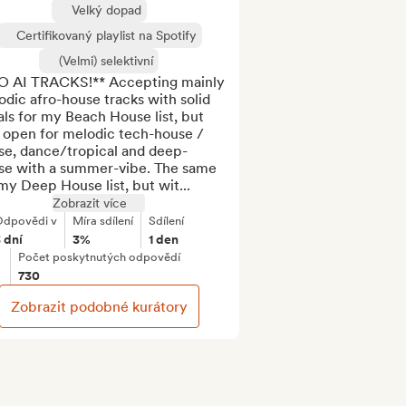
Velký dopad
Certifikovaný playlist na Spotify
(Velmi) selektivní
O AI TRACKS!** Accepting mainly 
dic afro-house tracks with solid 
ls for my Beach House list, but 
 open for melodic tech-house / 
se, dance/tropical and deep-
se with a summer-vibe. The same 
my Deep House list, but wit...
Zobrazit více
dpovědi v
Míra sdílení
Sdílení
 dní
3%
1 den
Počet poskytnutých odpovědí
730
Zobrazit podobné kurátory