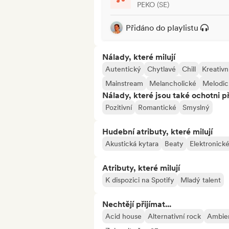
PEKO (SE)
Přidáno do playlistu
Nálady, které milují
Autentický
Chytlavé
Chill
Kreativn
Mainstream
Melancholické
Melodic
Nálady, které jsou také ochotni př
Pozitivní
Romantické
Smyslný
Hudební atributy, které milují
Akustická kytara
Beaty
Elektronick
Atributy, které milují
K dispozici na Spotify
Mladý talent
Nechtějí přijímat...
Acid house
Alternativní rock
Ambie