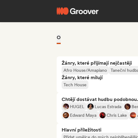
O
Žánry, které přijímají nejčastěji
Afro House/Amapiano
Taneční hudb
Žánry, které milují
Tech House
Chtějí dostávat hudbu podobnou.
HUGEL
Lucas Estrada
Ben
Edward Maya
Chris Lake
Hlavní příležitosti
Přidat umělce do mých nejoblíbenějšíc