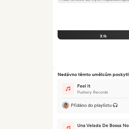
3.1k
Nedávno těmto umělcům poskytli p
Feel It
Pushery Records
Přidáno do playlistu
Una Velada De Bossa N