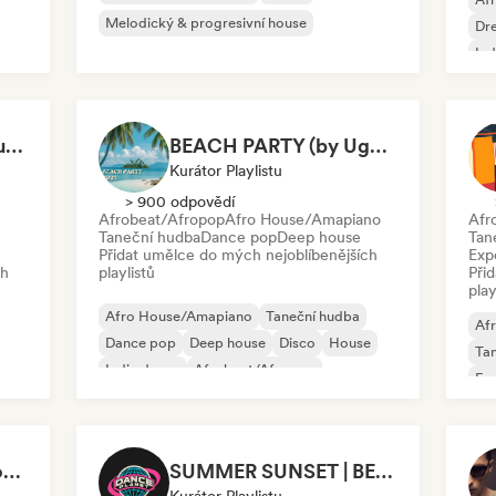
Melodický & progresivní house
Dr
Ind
Or
Beach House 2026 (Kubilay Sen)
BEACH PARTY (by Ugg’A)
Kurátor Playlistu
> 900 odpovědí
Afrobeat/Afropop
Afro House/Amapiano
Afr
Taneční hudba
Dance pop
Deep house
Tan
Přidat umělce do mých nejoblíbenějších
Exp
ch
playlistů
Při
play
Afro House/Amapiano
Taneční hudba
Af
Dance pop
Deep house
Disco
House
Ta
Indie dance
Afrobeat/Afropop
Exp
Fu
Afrodisiac | The Best of Afro House
SUMMER SUNSET | BEACH BAR 2026