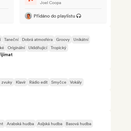
Joel Coopa
Přidáno do playlistu
í
Taneční
Dobrá atmosféra
Groovy
Unikátní
ké
Originální
Uklidňující
Tropický
ijímat
é zvuky
Klavír
Rádio edit
Smyčce
Vokály
nt
Arabská hudba
Asijská hudba
Basová hudba