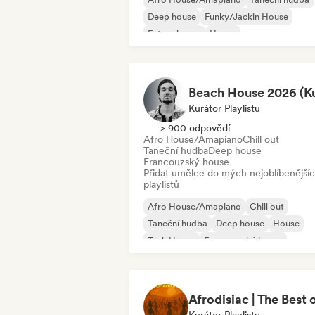
Deep house
Funky/Jackin House
Future house
House
Melodický & progresivní house
Tech House
Kurátor Playlistu
> 900 odpovědí
Afro House/Amapiano
Chill out
Taneční hudba
Deep house
Francouzský house
Přidat umělce do mých nejoblíbenější
playlistů
Afro House/Amapiano
Chill out
Taneční hudba
Deep house
House
Tech House
Francouzský house
Indie dance