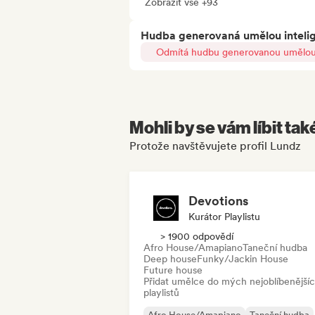
Zobrazit vše +93
Hudba generovaná umělou inteli
Odmítá hudbu generovanou umělou 
Mohli by se vám líbit tak
Protože navštěvujete profil Lundz
Devotions
Kurátor Playlistu
> 1900 odpovědí
Afro House/Amapiano
Taneční hudba
Deep house
Funky/Jackin House
Future house
Přidat umělce do mých nejoblíbenější
playlistů
Afro House/Amapiano
Taneční hudba