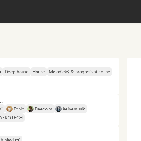
a
Deep house
House
Melodický & progresivní house
..
ji
Topic
Daecolm
Keinemusik
AFROTECH
h playlistů