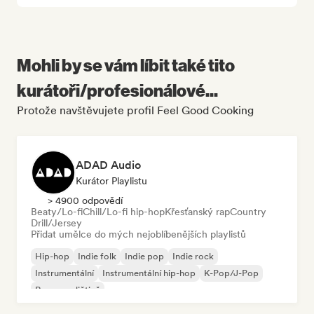
Mohli by se vám líbit také tito
kurátoři/profesionálové...
Protože navštěvujete profil Feel Good Cooking
ADAD Audio
Kurátor Playlistu
> 4900 odpovědí
Beaty/Lo-fi
Chill/Lo-fi hip-hop
Křesťanský rap
Country
Drill/Jersey
Přidat umělce do mých nejoblíbenějších playlistů
Hip-hop
Indie folk
Indie pop
Indie rock
Instrumentální
Instrumentální hip-hop
K-Pop/J-Pop
Rap v angličtině