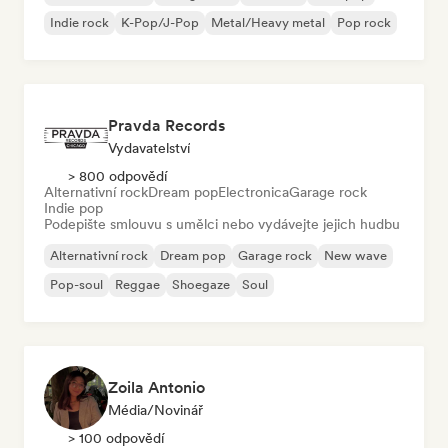
Indie rock
K-Pop/J-Pop
Metal/Heavy metal
Pop rock
Pravda Records
Vydavatelství
> 800 odpovědí
Alternativní rock
Dream pop
Electronica
Garage rock
Indie pop
Podepište smlouvu s umělci nebo vydávejte jejich hudbu
Alternativní rock
Dream pop
Garage rock
New wave
Pop-soul
Reggae
Shoegaze
Soul
Zoila Antonio
Média/novinář
> 100 odpovědí