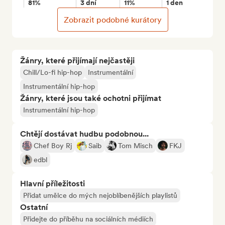
81%
3 dní
11%
1 den
Zobrazit podobné kurátory
Žánry, které přijímají nejčastěji
Chill/Lo-fi hip-hop
Instrumentální
Instrumentální hip-hop
Žánry, které jsou také ochotni přijímat
Instrumentální hip-hop
Chtějí dostávat hudbu podobnou...
Chef Boy Rj
Saib
Tom Misch
FKJ
edbl
Hlavní příležitosti
Přidat umělce do mých nejoblíbenějších playlistů
Ostatní
Přidejte do příběhu na sociálních médiích