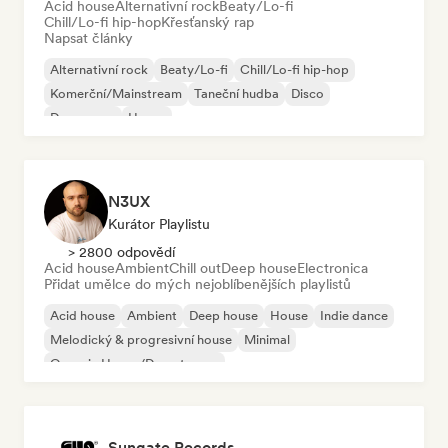
Acid house
Alternativní rock
Beaty/Lo-fi
Chill/Lo-fi hip-hop
Křesťanský rap
Napsat články
Alternativní rock
Beaty/Lo-fi
Chill/Lo-fi hip-hop
Komerční/Mainstream
Taneční hudba
Disco
Dream pop
House
N3UX
Kurátor Playlistu
> 2800 odpovědí
Acid house
Ambient
Chill out
Deep house
Electronica
Přidat umělce do mých nejoblíbenějších playlistů
Acid house
Ambient
Deep house
House
Indie dance
Melodický & progresivní house
Minimal
Organic House/Downtempo
Sungate Records