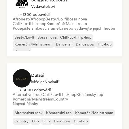
Vydavatelství
> 1300 odpovědí
Afrobeat/Afropop
Beaty/Lo-fi
Bossa nova
Chill/Lo-fi hip-hop
Komerční/Mainstream
Podepište smlouvu s umělci nebo vydávejte jejich hudbu
Beaty/Lo-fi
Bossa nova
Chill/Lo-fi hip-hop
Komerční/Mainstream
Dancehall
Dance pop
Hip-hop
Pop-soul
Dulaxi
Média/novinář
> 3000 odpovědí
Alternativní rock
Chill/Lo-fi hip-hop
Křesťanský rap
Komerční/Mainstream
Country
Napsat články
Alternativní rock
Křesťanský rap
Komerční/Mainstream
Country
Dub
Funk
Hardcore
Hip-hop