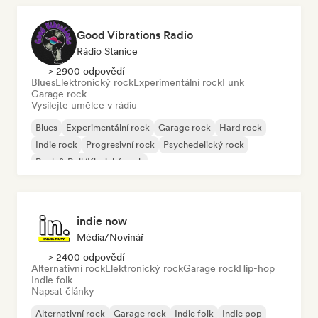
Good Vibrations Radio
Rádio Stanice
> 2900 odpovědí
Blues
Elektronický rock
Experimentální rock
Funk
Garage rock
Vysílejte umělce v rádiu
Blues
Experimentální rock
Garage rock
Hard rock
Indie rock
Progresivní rock
Psychedelický rock
Rock & Roll/Klasický rock
indie now
Média/novinář
> 2400 odpovědí
Alternativní rock
Elektronický rock
Garage rock
Hip-hop
Indie folk
Napsat články
Alternativní rock
Garage rock
Indie folk
Indie pop