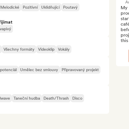
A
Melodické
Pozitivní
Uklidňující
Poutavý
My 
pro
star
ijímat
caf
vapivý
bef
proj
this
Všechny formáty
Videoklip
Vokály
potenciál
Umělec bez smlouvy
Připravovaný projekt
dwave
Taneční hudba
Death/Thrash
Disco