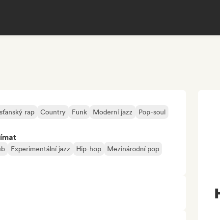
sťanský rap
Country
Funk
Moderní jazz
Pop-soul
jímat
ub
Experimentální jazz
Hip-hop
Mezinárodní pop