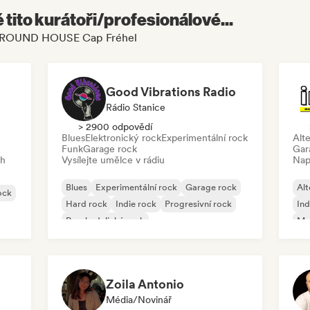
é tito kurátoři/profesionálové...
AT ROUND HOUSE Cap Fréhel
Good Vibrations Radio
Rádio Stanice
> 2900 odpovědí
Blues
Elektronický rock
Experimentální rock
Alte
Funk
Garage rock
Gar
ch
Vysílejte umělce v rádiu
Nap
Blues
Experimentální rock
Garage rock
Alt
ock
Hard rock
Indie rock
Progresivní rock
Ind
Psychedelický rock
Me
Rock & Roll/Klasický rock
Zoila Antonio
Média/novinář