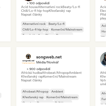
> 100 odpovědí
a
Acid house
Alternativní rock
Beaty/Lo-fi
Aci
Chill/Lo-fi hip-hop
Křesťanský rap
Ele
Napsat články
Při
play
Alternativní rock
Beaty/Lo-fi
Ac
Chill/Lo-fi hip-hop
Komerční/Mainstream
Ho
Taneční hudba
Disco
Dream pop
Mel
House
Or
songweb.net
Média/novinář
> 900 odpovědí
Africká hudba
Afrobeat/Afropop
Ambient
Afr
Křesťanský rap
Komerční/Mainstream
Kře
Napsat články
Vyt
umě
Afrobeat/Afropop
Ambient
Afr
Křesťanský rap
Komerční/Mainstream
Fu
Country
Dance pop
Drill/Jersey
Ind