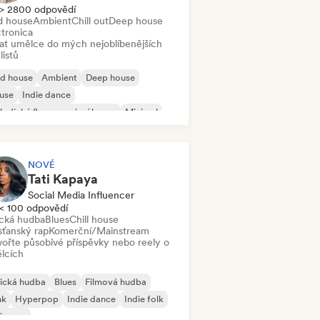
> 2800 odpovědí
d house
Ambient
Chill out
Deep house
ctronica
dat umělce do mých nejoblíbenějších
listů
id house
Ambient
Deep house
use
Indie dance
odický & progresivní house
Minimal
ganic House/Downtempo
NOVÉ
Tati Kapaya
Social Media Influencer
< 100 odpovědí
ická hudba
Blues
Chill house
sťanský rap
Komerční/Mainstream
vořte působivé příspěvky nebo reely o
lcích
ická hudba
Blues
Filmová hudba
nk
Hyperpop
Indie dance
Indie folk
ie pop