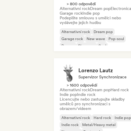
> 800 odpovědí
Alternativní rock
Dream pop
Electronic
Garage rock
Indie pop
Podepište smlouvu s umělci nebo
vydávejte jejich hudbu
Alternativní rock
Dream pop
Garage rock
New wave
Pop-soul
Reggae
Shoegaze
Soul
Lorenzo Lautz
Supervizor Synchronizace
> 1600 odpovědí
Alternativní rock
Dream pop
Hard rock
Indie pop
Indie rock
Licencujte nebo zastupujte skladby
umělců pro synchronizaci s
obrazem/videem
Alternativní rock
Hard rock
Indie pop
Indie rock
Metal/Heavy metal