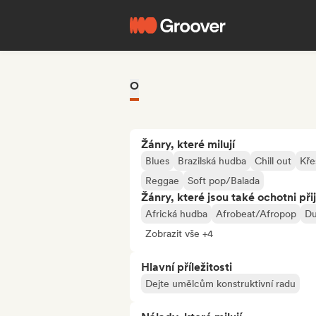
O
Žánry, které milují
Blues
Brazilská hudba
Chill out
Kře
Reggae
Soft pop/Balada
Žánry, které jsou také ochotni při
Africká hudba
Afrobeat/Afropop
D
Zobrazit vše +4
Hlavní příležitosti
Dejte umělcům konstruktivní radu