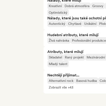
Nálady, které milují
Kreativní
Dobrá atmosféra
Groovy
Optimistický
Nálady, které jsou také ochotni př
Autentický
Chytlavé
Unikátní
Přek
Hudební atributy, které milují
Živá nahrávka
Profesionální produkce
Atributy, které milují
Skladatel
Raný projekt
Mezinárodní 
Mladý talent
Nechtějí přijímat...
Alternativní rock
Basová hudba
Col
Zobrazit vše +43