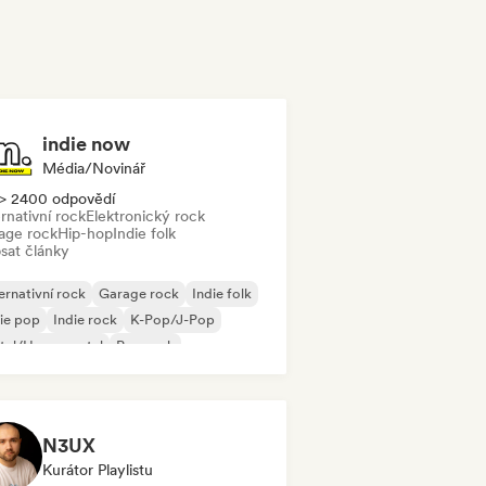
indie now
Média/novinář
> 2400 odpovědí
rnativní rock
Elektronický rock
age rock
Hip-hop
Indie folk
sat články
ernativní rock
Garage rock
Indie folk
ie pop
Indie rock
K-Pop/J-Pop
tal/Heavy metal
Pop rock
N3UX
Kurátor Playlistu