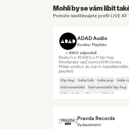
Mohli by se vám líbit tak
Protože navštěvujete profil LIVE 
ADAD Audio
Kurátor Playlistu
> 4900 odpovědí
Beaty/Lo-fi
Chill/Lo-fi hip-hop
Křesťanský rap
Country
Drill/Jersey
Přidat umělce do mých nejoblíbenější
playlistů
Hip-hop
Indie folk
Indie pop
Indie r
Instrumentální
Instrumentální hip-hop
K-Pop/J-Pop
Rap v angličtině
Pravda Records
Vydavatelství