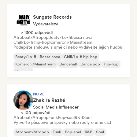
Sungate Records
Vydavatelství
> 1300 odpovědí
Afrobeat/Afropop
Beaty/Lo-fi
Bossa nova
Chill/Lo-fi hip-hop
Komerční/Mainstream
Podepište smlouvu s umělci nebo vydávejte jejich hudbu
Beaty/Lo-fi
Bossa nova
Chill/Lo-fi hip-hop
Komerční/Mainstream
Dancehall
Dance pop
Hip-hop
Pop-soul
NOVÉ
Zhakira Razhé
Social Media Influencer
< 100 odpovědí
Afrobeat/Afropop
Funk
Pop-soul
R&B
Soul
Vytvořte působivé příspěvky nebo reely o umělcích
Afrobeat/Afropop
Funk
Pop-soul
R&B
Soul