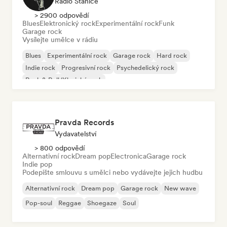
Rádio Stanice
> 2900 odpovědí
Blues
Elektronický rock
Experimentální rock
Funk
Garage rock
Vysílejte umělce v rádiu
Blues
Experimentální rock
Garage rock
Hard rock
Indie rock
Progresivní rock
Psychedelický rock
Rock & Roll/Klasický rock
Pravda Records
Vydavatelství
> 800 odpovědí
Alternativní rock
Dream pop
Electronica
Garage rock
Indie pop
Podepište smlouvu s umělci nebo vydávejte jejich hudbu
Alternativní rock
Dream pop
Garage rock
New wave
Pop-soul
Reggae
Shoegaze
Soul