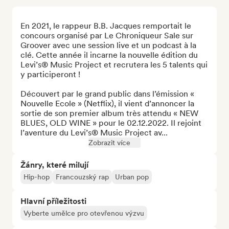
En 2021, le rappeur B.B. Jacques remportait le 
concours organisé par Le Chroniqueur Sale sur 
Groover avec une session live et un podcast à la 
clé. Cette année il incarne la nouvelle édition du 
Levi’s® Music Project et recrutera les 5 talents qui 
y participeront !

Découvert par le grand public dans l’émission « 
Nouvelle Ecole » (Netflix), il vient d’annoncer la 
sortie de son premier album très attendu « NEW 
BLUES, OLD WINE » pour le 02.12.2022. Il rejoint 
l’aventure du Levi’s® Music Project av...
Zobrazit více
Žánry, které milují
Hip-hop
Francouzský rap
Urban pop
Hlavní příležitosti
Vyberte umělce pro otevřenou výzvu