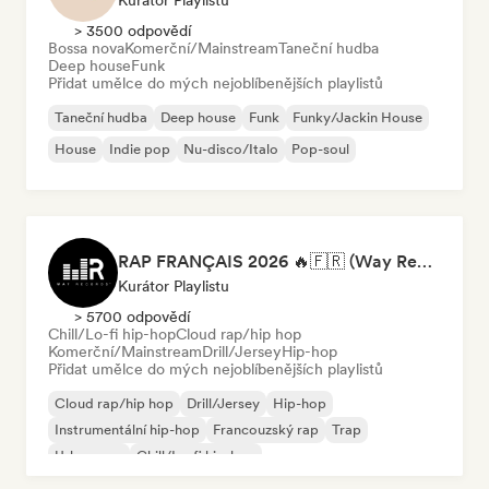
Kurátor Playlistu
> 3500 odpovědí
Bossa nova
Komerční/Mainstream
Taneční hudba
Deep house
Funk
Přidat umělce do mých nejoblíbenějších playlistů
Taneční hudba
Deep house
Funk
Funky/Jackin House
House
Indie pop
Nu-disco/Italo
Pop-soul
RAP FRANÇAIS 2026 🔥🇫🇷 (Way Records)
Kurátor Playlistu
> 5700 odpovědí
Chill/Lo-fi hip-hop
Cloud rap/hip hop
Komerční/Mainstream
Drill/Jersey
Hip-hop
Přidat umělce do mých nejoblíbenějších playlistů
Cloud rap/hip hop
Drill/Jersey
Hip-hop
Instrumentální hip-hop
Francouzský rap
Trap
Urban pop
Chill/Lo-fi hip-hop