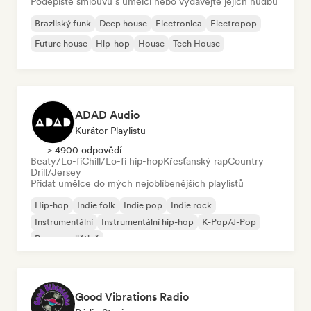
Podepište smlouvu s umělci nebo vydávejte jejich hudbu
Brazilský funk
Deep house
Electronica
Electropop
Future house
Hip-hop
House
Tech House
ADAD Audio
Kurátor Playlistu
> 4900 odpovědí
Beaty/Lo-fi
Chill/Lo-fi hip-hop
Křesťanský rap
Country
Drill/Jersey
Přidat umělce do mých nejoblíbenějších playlistů
Hip-hop
Indie folk
Indie pop
Indie rock
Instrumentální
Instrumentální hip-hop
K-Pop/J-Pop
Rap v angličtině
Good Vibrations Radio