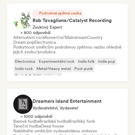
Podrobná zpětná vazba
Rob Tavaglione/Catalyst Recording
Zvukový Expert
> 800 odpovědí
Alternativní rock
Komerční/Mainstream
Country
Dream pop
Electronica
Poskytnout umělcům podrobnou zpětnou vazbu ohledně
jejich zvuku/produkce
Electronica
Experimentální rock
Indie folk
Indie pop
Indie rock
Metal/Heavy metal
Post-punk
Rock & Roll/Klasický rock
Dreamers Island Entertainment
Vydavatelství, Vydavatel
> 1000 odpovědí
Basová hudba
Brazilská hudba
Brazilský funk
Taneční hudba
Deep house
Nabídněte umělcům vydavatelskou smlouvu