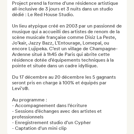
Project prend la forme d’une résidence artistique 
all-inclusive de 3 jours et 3 nuits dans un studio 
dédié : Le Red House Studio.

Un lieu atypique créé en 2003 par un passionné de 
musique qui a accueilli des artistes de renom de la 
scène musicale française comme Disiz La Peste, 
Jo’kair, Jazzy Bazz, L’Entourage, Lomepal, ou 
encore Lujipeka. C’est un village de Champagne-
Ardenne situé à 1h45 de Paris qui abrite cette 
résidence dotée d’équipements techniques à la 
pointe et située dans un cadre idyllique.

Du 17 décembre au 20 décembre les 5 gagnants 
seront pris en charge à 100% et équipés par 
Levi’s®.

Au programme :

- Accompagnement dans l’écriture

- Sessions d’échanges avec des artistes et 
professionnels

- Enregistrement studio d’un Cypher

- Captation d’un mini clip