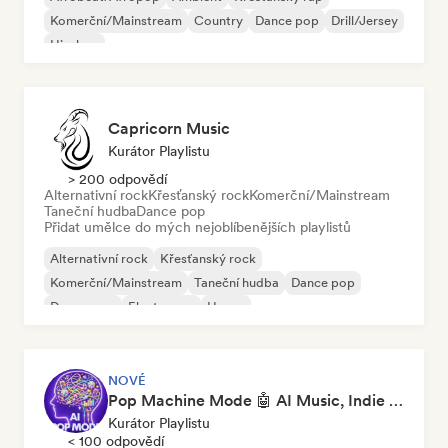
Komerční/Mainstream
Country
Dance pop
Drill/Jersey
Hip-hop
Capricorn Music
Kurátor Playlistu
> 200 odpovědí
Alternativní rock
Křesťanský rock
Komerční/Mainstream
Taneční hudba
Dance pop
Přidat umělce do mých nejoblíbenějších playlistů
Alternativní rock
Křesťanský rock
Komerční/Mainstream
Taneční hudba
Dance pop
Dream pop
Electropop
House
NOVÉ
Pop Machine Mode 🤖 AI Music, Indie Pop & Dream Pop
Kurátor Playlistu
< 100 odpovědí