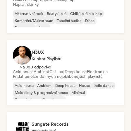
Napsat články
Alternativní rock
Beaty/Lo-fi
Chill/Lo-fi hip-hop
Komerční/Mainstream
Taneční hudba
Disco
Dream pop
House
N3UX
Kurátor Playlistu
> 2800 odpovědí
Acid house
Ambient
Chill out
Deep house
Electronica
Přidat umělce do mých nejoblíbenějších playlistů
Acid house
Ambient
Deep house
House
Indie dance
Melodický & progresivní house
Minimal
Organic House/Downtempo
Sungate Records
Vydavatelství