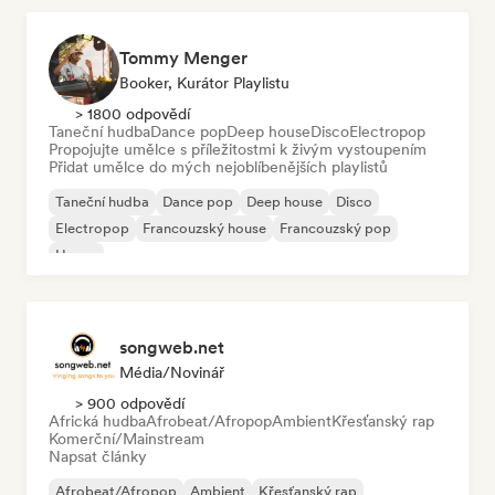
Tommy Menger
Booker, Kurátor Playlistu
> 1800 odpovědí
Taneční hudba
Dance pop
Deep house
Disco
Electropop
Propojujte umělce s příležitostmi k živým vystoupením
Přidat umělce do mých nejoblíbenějších playlistů
Taneční hudba
Dance pop
Deep house
Disco
Electropop
Francouzský house
Francouzský pop
House
songweb.net
Média/novinář
> 900 odpovědí
Africká hudba
Afrobeat/Afropop
Ambient
Křesťanský rap
Komerční/Mainstream
Napsat články
Afrobeat/Afropop
Ambient
Křesťanský rap