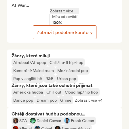
At War...
Zobrazit více
Míra odpovědí
100%
Zobrazit podobné kurátory
Žánry, které milují
Afrobeat/Afropop
Chill/Lo-fi hip-hop
Komerční/Mainstream
Mezinárodní pop
Rap v angličtině
R&B
Urban pop
Žánry, které jsou také ochotni přijímat
Americká hudba
Chill out
Cloud rap/hip hop
Dance pop
Dream pop
Grime
Zobrazit vše +4
Chtějí dostávat hudbu podobnou...
SZA
Daniel Caesar
Frank Ocean
Miguel
Odeal
Summer Walker