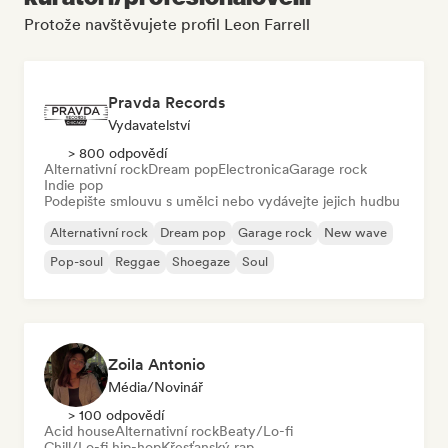
Protože navštěvujete profil Leon Farrell
Pravda Records
Vydavatelství
> 800 odpovědí
Alternativní rock
Dream pop
Electronica
Garage rock
Indie pop
Podepište smlouvu s umělci nebo vydávejte jejich hudbu
Alternativní rock
Dream pop
Garage rock
New wave
Pop-soul
Reggae
Shoegaze
Soul
Zoila Antonio
Média/novinář
> 100 odpovědí
Acid house
Alternativní rock
Beaty/Lo-fi
Chill/Lo-fi hip-hop
Křesťanský rap