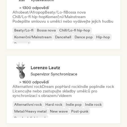
> 1300 odpovědí
Afrobeat/Afropop
Beaty/Lo-fi
Bossa nova
Chill/Lo-fi hip-hop
Komerční/Mainstream
Podepište smlouvu s umělci nebo vydávejte jejich hudbu
Beaty/Lo-fi
Bossa nova
Chill/Lo-fi hip-hop
Komerční/Mainstream
Dancehall
Dance pop
Hip-hop
Pop-soul
Lorenzo Lautz
Supervizor Synchronizace
> 1600 odpovědí
Alternativní rock
Dream pop
Hard rock
Indie pop
Indie rock
Licencujte nebo zastupujte skladby umělců pro
synchronizaci s obrazem/videem
Alternativní rock
Hard rock
Indie pop
Indie rock
Metal/Heavy metal
New wave
Post-punk
Psychedelický rock