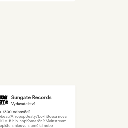
Sungate Records
Vydavatelství
> 1300 odpovědí
obeat/Afropop
Beaty/Lo-fi
Bossa nova
l/Lo-fi hip-hop
Komerční/Mainstream
epište smlouvu s umělci nebo