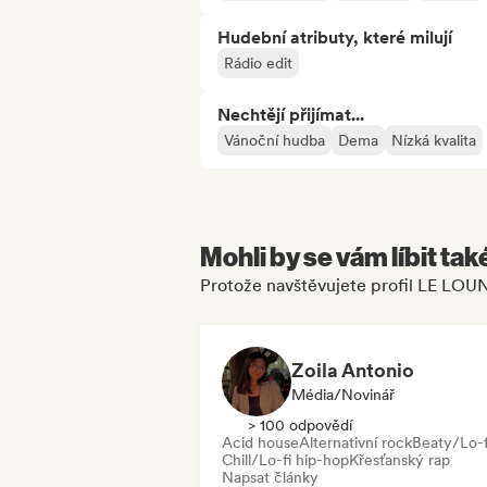
Hudební atributy, které milují
Rádio edit
Nechtějí přijímat...
Vánoční hudba
Dema
Nízká kvalita
Mohli by se vám líbit tak
Protože navštěvujete profil LE LOU
Zoila Antonio
Média/novinář
> 100 odpovědí
Acid house
Alternativní rock
Beaty/Lo-f
Chill/Lo-fi hip-hop
Křesťanský rap
Napsat články