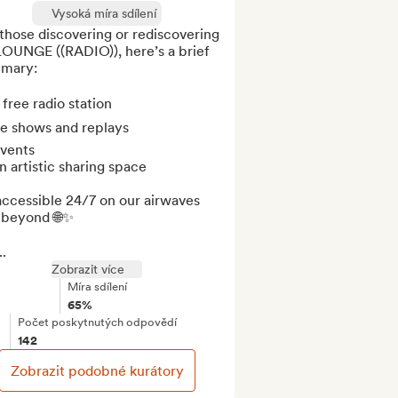
Vysoká míra sdílení
those discovering or rediscovering 
LOUNGE ((RADIO)), here’s a brief 
mary:

 free radio station  

live shows and replays  

vents  

n artistic sharing space  

accessible 24/7 on our airwaves 
 beyond 🌐✨

..
Zobrazit více
Míra sdílení
65%
Počet poskytnutých odpovědí
142
Zobrazit podobné kurátory