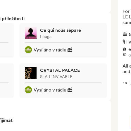
For 
LE 
říležitosti
sum
Ce qui nous sépare
📻 a
Louga
🎙️ 
🪩 e
Vysíláno v rádiu
🫶 a
All 
CRYSTAL PALACE
and
SLA L'INVIVABLE
👀 l.
Vysíláno v rádiu
ijímat