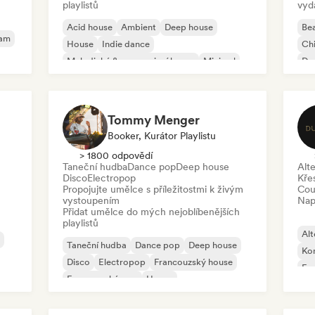
playlistů
vyd
Acid house
Ambient
Deep house
Bea
eam
House
Indie dance
Chi
Melodický & progresivní house
Minimal
Dan
Organic House/Downtempo
Po
Tommy Menger
Booker, Kurátor Playlistu
> 1800 odpovědí
Taneční hudba
Dance pop
Deep house
Alte
Disco
Electropop
Kře
Propojujte umělce s příležitostmi k živým
Cou
vystoupením
Nap
Přidat umělce do mých nejoblíbenějších
playlistů
Alt
Taneční hudba
Dance pop
Deep house
Ko
Disco
Electropop
Francouzský house
Fu
Francouzský pop
House