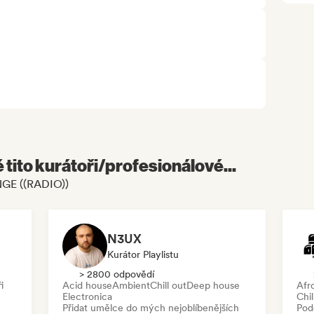
é tito kurátoři/profesionálové...
NGE ((RADIO))
N3UX
Kurátor Playlistu
> 2800 odpovědí
i
Acid house
Ambient
Chill out
Deep house
Afr
Electronica
Chil
Přidat umělce do mých nejoblíbenějších
Pod