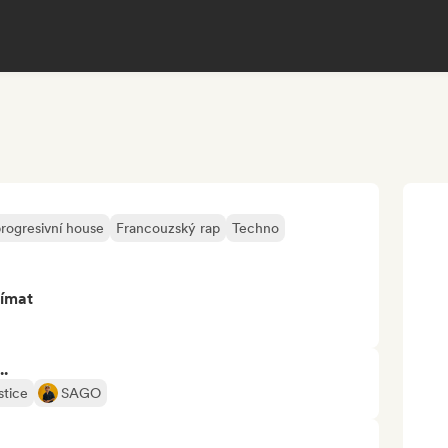
rogresivní house
Francouzský rap
Techno
jímat
..
stice
SAGO