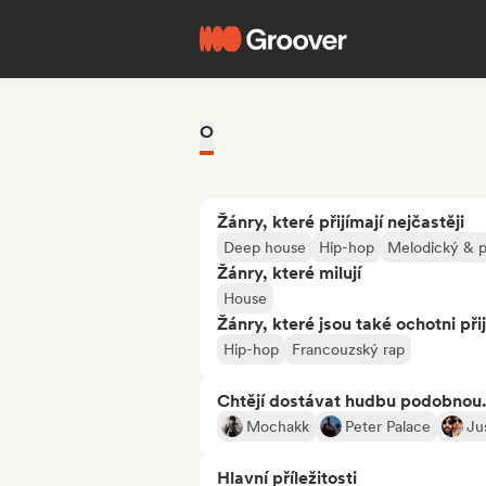
O
Žánry, které přijímají nejčastěji
Deep house
Hip-hop
Melodický & p
Žánry, které milují
House
Žánry, které jsou také ochotni při
Hip-hop
Francouzský rap
Chtějí dostávat hudbu podobnou.
Mochakk
Peter Palace
Ju
Hlavní příležitosti