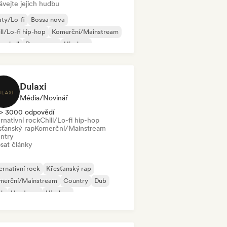
ávejte jejich hudbu
ty/Lo-fi
Bossa nova
ll/Lo-fi hip-hop
Komerční/Mainstream
cehall
Dance pop
Hip-hop
p-soul
Dulaxi
Média/novinář
> 3000 odpovědí
rnativní rock
Chill/Lo-fi hip-hop
sťanský rap
Komerční/Mainstream
ntry
sat články
ernativní rock
Křesťanský rap
merční/Mainstream
Country
Dub
nk
Hardcore
Hip-hop