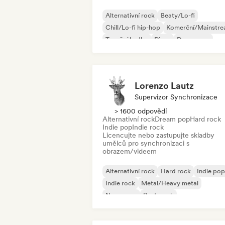
Alternativní rock
Beaty/Lo-fi
Chill/Lo-fi hip-hop
Komerční/Mainstr
Taneční hudba
Disco
Dream pop
House
Lorenzo Lautz
Supervizor Synchronizace
> 1600 odpovědí
Alternativní rock
Dream pop
Hard rock
Indie pop
Indie rock
Licencujte nebo zastupujte skladby
umělců pro synchronizaci s
obrazem/videem
Alternativní rock
Hard rock
Indie pop
Indie rock
Metal/Heavy metal
New wave
Post-punk
Psychedelický rock