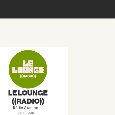
LE LOUNGE
((RADIO))
Rádio Stanice
749
205