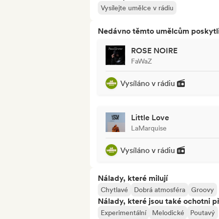
Vysílejte umělce v rádiu
Nedávno těmto umělcům poskytli p
ROSE NOIRE
FaWaZ
Vysíláno v rádiu
Little Love
LaMarquise
Vysíláno v rádiu
Nálady, které milují
Chytlavé
Dobrá atmosféra
Groovy
Nálady, které jsou také ochotni př
Experimentální
Melodické
Poutavý